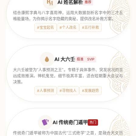
AI 姓名解析
推荐
结合康熙字典与八字喜用神，运用大数据剖析名字中的三才五
格能量场，为你揭示名字隐藏的奥秘，提供改名补救方案。
#宝宝起名
#个人改名
#五行补救
AI 大六壬
极准
SVIP
大六壬被誉为“人事预测之王”。专精于具体事件、突发状况的吉
凶成败推演。神机鬼觉，细节极其丰富，适合短期重大会议与
决策。
#人事预测
#寻物找人
#发展趋势
AI 传统奇门遁甲
热门
传统奇门遁甲被称为中国古代“三式绝学”之首，是融合天文历