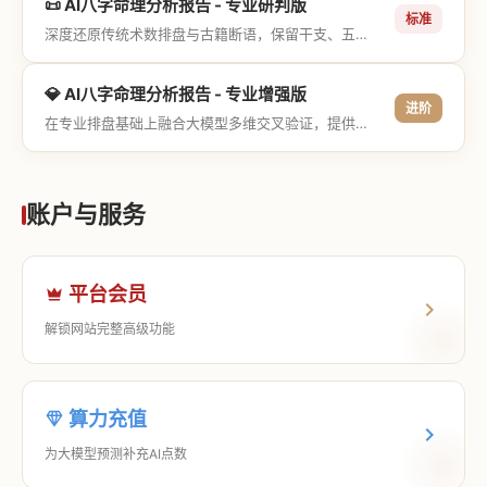
📜 AI八字命理分析报告 - 专业研判版
标准
深度还原传统术数排盘与古籍断语，保留干支、五行与神煞等专业术语，适合追求严谨考证与具备易学基础的用户。
💎 AI八字命理分析报告 - 专业增强版
进阶
在专业排盘基础上融合大模型多维交叉验证，提供更详尽的流年推演、应期运筹、象意深度剖析，以及全方位的运筹决策指导。
账户与服务
平台会员
解锁网站完整高级功能
算力充值
为大模型预测补充AI点数