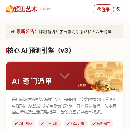
预见艺术
登录
YJART
最新公告：
即将新增八字盲派判断思路和大六壬的理气+取像判断思路。[内侧中，捐赠会员可用]2026/6/30
网站升级完成，升级全模块的算法，限时开放用户注册。2026/6/27
本站已全面接入DeepSeek-v4模型，捐赠会员支持更多功能，推理测算更精准！2026/5/28
核心 AI 预测引擎（v3）
致老用户的一封信，旧站充值会员开放注册截止到8月25日 2026/2/25
AI 奇门遁甲
采用前沿大模型AI深度学习，完美融合传统阴盘奇门遁甲排
盘逻辑。为您提供精准的奇门算命、商业投资运筹、问事吉
凶占断以及生活策略指导，首创交互式AI教学模式。
✔️ 奇门排盘
✔️ 问事成败
✔️ 商业运筹
✔️ 策略指导