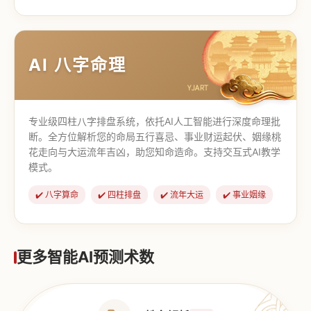
【道家奇门】
【传统奇门】
AI 八字命理
专业级四柱八字排盘系统，依托AI人工智能进行深度命理批
断。全方位解析您的命局五行喜忌、事业财运起伏、姻缘桃
花走向与大运流年吉凶，助您知命造命。支持交互式AI教学
模式。
✔️ 八字算命
✔️ 四柱排盘
✔️ 流年大运
✔️ 事业姻缘
更多智能AI预测术数