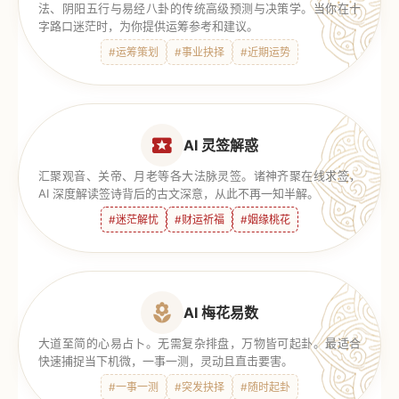
法、阴阳五行与易经八卦的传统高级预测与决策学。当你在十
字路口迷茫时，为你提供运筹参考和建议。
#运筹策划
#事业抉择
#近期运势
AI 灵签解惑
汇聚观音、关帝、月老等各大法脉灵签。诸神齐聚在线求签，
AI 深度解读签诗背后的古文深意，从此不再一知半解。
#迷茫解忧
#财运祈福
#姻缘桃花
AI 梅花易数
大道至简的心易占卜。无需复杂排盘，万物皆可起卦。最适合
快速捕捉当下机微，一事一测，灵动且直击要害。
#一事一测
#突发抉择
#随时起卦