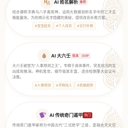
AI 姓名解析
推荐
结合康熙字典与八字喜用神，运用大数据剖析名字中的三才五
格能量场，为你揭示名字隐藏的奥秘，提供改名补救方案。
#宝宝起名
#个人改名
#五行补救
AI 大六壬
极准
SVIP
大六壬被誉为“人事预测之王”。专精于具体事件、突发状况的吉
凶成败推演。神机鬼觉，细节极其丰富，适合短期重大会议与
决策。
#人事预测
#寻物找人
#发展趋势
AI 传统奇门遁甲
热门
传统奇门遁甲被称为中国古代“三式绝学”之首，是融合天文历