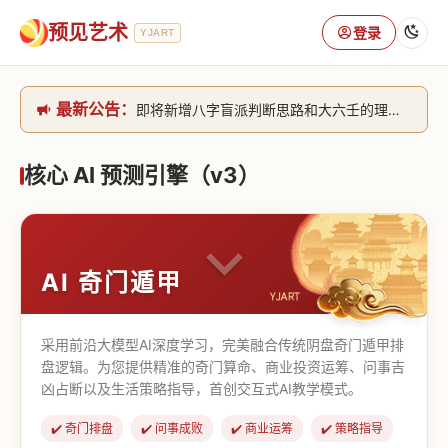
预见艺术
登录
YJART
最新公告：
即将新增八字盲派判断思路和大六壬的理气+取像判断思路。[内侧中，捐赠会员可用]2026/6/30
网站升级完成，升级全模块的算法，限时开放用户注册。2026/6/27
本站已全面接入DeepSeek-v4模型，捐赠会员支持更多功能，推理测算更精准！2026/5/28
核心 AI 预测引擎（v3）
致老用户的一封信，旧站充值会员开放注册截止到8月25日 2026/2/25
AI 奇门遁甲
采用前沿大模型AI深度学习，完美融合传统阴盘奇门遁甲排
盘逻辑。为您提供精准的奇门算命、商业投资运筹、问事吉
凶占断以及生活策略指导，首创交互式AI教学模式。
✔️ 奇门排盘
✔️ 问事成败
✔️ 商业运筹
✔️ 策略指导