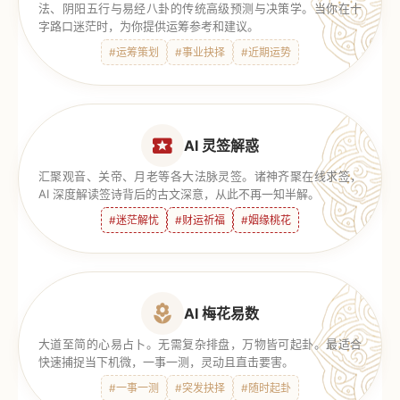
法、阴阳五行与易经八卦的传统高级预测与决策学。当你在十
字路口迷茫时，为你提供运筹参考和建议。
#运筹策划
#事业抉择
#近期运势
AI 灵签解惑
汇聚观音、关帝、月老等各大法脉灵签。诸神齐聚在线求签，
AI 深度解读签诗背后的古文深意，从此不再一知半解。
#迷茫解忧
#财运祈福
#姻缘桃花
AI 梅花易数
大道至简的心易占卜。无需复杂排盘，万物皆可起卦。最适合
快速捕捉当下机微，一事一测，灵动且直击要害。
#一事一测
#突发抉择
#随时起卦