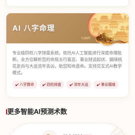
【道家奇门】
【传统奇门】
AI 八字命理
专业级四柱八字排盘系统，依托AI人工智能进行深度命理批
断。全方位解析您的命局五行喜忌、事业财运起伏、姻缘桃
花走向与大运流年吉凶，助您知命造命。支持交互式AI教学
模式。
✔️ 八字算命
✔️ 四柱排盘
✔️ 流年大运
✔️ 事业姻缘
更多智能AI预测术数