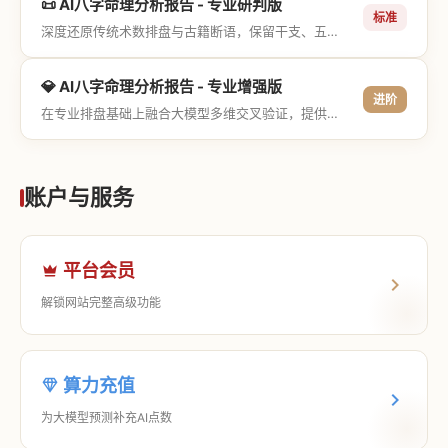
📜 AI八字命理分析报告 - 专业研判版
标准
深度还原传统术数排盘与古籍断语，保留干支、五行与神煞等专业术语，适合追求严谨考证与具备易学基础的用户。
💎 AI八字命理分析报告 - 专业增强版
进阶
在专业排盘基础上融合大模型多维交叉验证，提供更详尽的流年推演、应期运筹、象意深度剖析，以及全方位的运筹决策指导。
账户与服务
平台会员
解锁网站完整高级功能
算力充值
为大模型预测补充AI点数