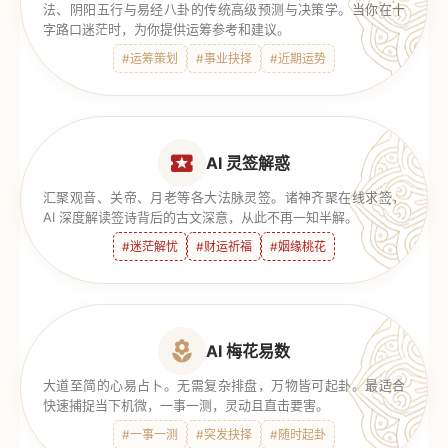
法、阴阳五行与易经八卦的传统高级预测与决策学。当你在十
字路口迷茫时，为你提供运筹参考和建议。
#运筹策划
#事业抉择
#近期运势
AI 灵签解惑
汇聚观音、关帝、月老等各大法脉灵签。诸神齐聚在线求签，
AI 深度解读签诗背后的古文深意，从此不再一知半解。
#迷茫解忧
#财运祈福
#姻缘桃花
AI 梅花易数
大道至简的心易占卜。无需复杂排盘，万物皆可起卦。最适合
快速捕捉当下机微，一事一测，灵动且直击要害。
#一事一测
#突发抉择
#随时起卦