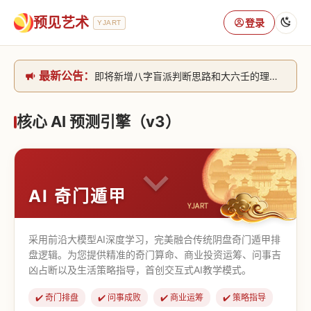
预见艺术
登录
YJART
最新公告：
即将新增八字盲派判断思路和大六壬的理气+取像判断思路。[内侧中，捐赠会员可用]2026/6/30
网站升级完成，升级全模块的算法，限时开放用户注册。2026/6/27
本站已全面接入DeepSeek-v4模型，捐赠会员支持更多功能，推理测算更精准！2026/5/28
核心 AI 预测引擎（v3）
致老用户的一封信，旧站充值会员开放注册截止到8月25日 2026/2/25
AI 奇门遁甲
采用前沿大模型AI深度学习，完美融合传统阴盘奇门遁甲排
盘逻辑。为您提供精准的奇门算命、商业投资运筹、问事吉
凶占断以及生活策略指导，首创交互式AI教学模式。
✔️ 奇门排盘
✔️ 问事成败
✔️ 商业运筹
✔️ 策略指导