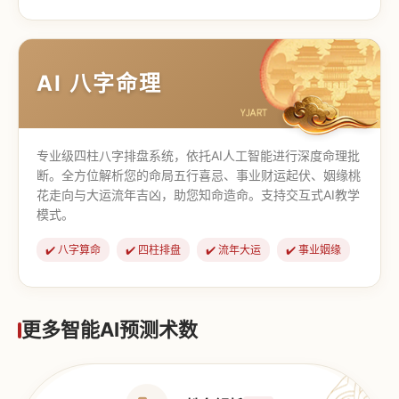
【道家奇门】
【传统奇门】
AI 八字命理
专业级四柱八字排盘系统，依托AI人工智能进行深度命理批
断。全方位解析您的命局五行喜忌、事业财运起伏、姻缘桃
花走向与大运流年吉凶，助您知命造命。支持交互式AI教学
模式。
✔️ 八字算命
✔️ 四柱排盘
✔️ 流年大运
✔️ 事业姻缘
更多智能AI预测术数