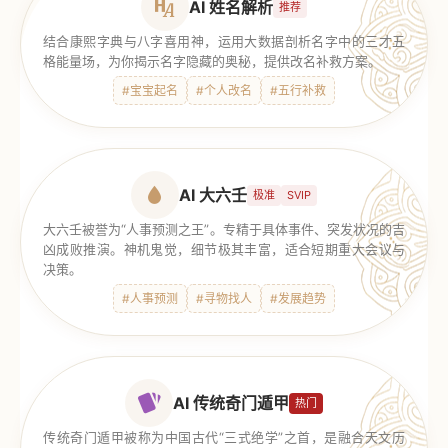
AI 姓名解析
推荐
结合康熙字典与八字喜用神，运用大数据剖析名字中的三才五
格能量场，为你揭示名字隐藏的奥秘，提供改名补救方案。
#宝宝起名
#个人改名
#五行补救
AI 大六壬
极准
SVIP
大六壬被誉为“人事预测之王”。专精于具体事件、突发状况的吉
凶成败推演。神机鬼觉，细节极其丰富，适合短期重大会议与
决策。
#人事预测
#寻物找人
#发展趋势
AI 传统奇门遁甲
热门
传统奇门遁甲被称为中国古代“三式绝学”之首，是融合天文历