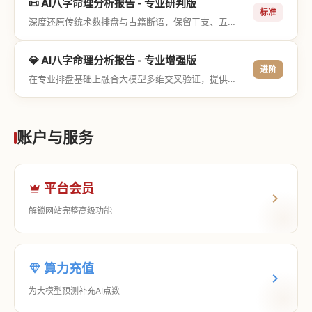
📜 AI八字命理分析报告 - 专业研判版
标准
深度还原传统术数排盘与古籍断语，保留干支、五行与神煞等专业术语，适合追求严谨考证与具备易学基础的用户。
💎 AI八字命理分析报告 - 专业增强版
进阶
在专业排盘基础上融合大模型多维交叉验证，提供更详尽的流年推演、应期运筹、象意深度剖析，以及全方位的运筹决策指导。
账户与服务
平台会员
解锁网站完整高级功能
算力充值
为大模型预测补充AI点数