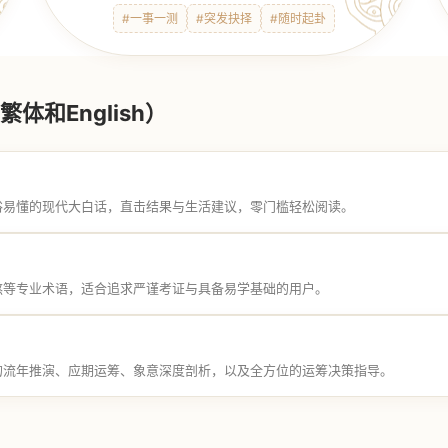
#一事一测
#突发抉择
#随时起卦
体和English）
俗易懂的现代大白话，直击结果与生活建议，零门槛轻松阅读。
煞等专业术语，适合追求严谨考证与具备易学基础的用户。
的流年推演、应期运筹、象意深度剖析，以及全方位的运筹决策指导。