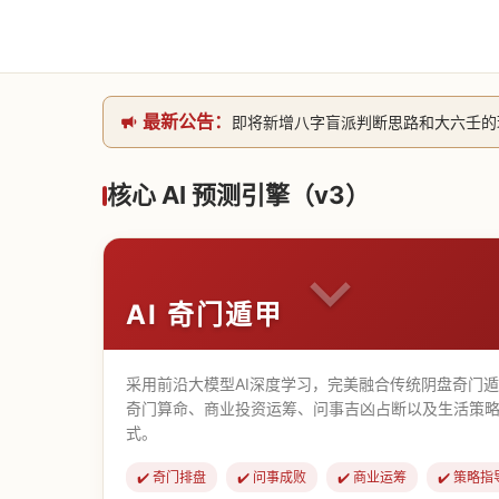
最新公告：
即将新增八字盲派判断思路和大六壬的理气
网站升级完成，升级全模块的算法，限时开
本站已全面接入DeepSeek-v4模型
核心 AI 预测引擎（v3）
致老用户的一封信，旧站充值会员开放注册截
AI 奇门遁甲
采用前沿大模型AI深度学习，完美融合传统阴盘奇门
奇门算命、商业投资运筹、问事吉凶占断以及生活策略
式。
✔️ 奇门排盘
✔️ 问事成败
✔️ 商业运筹
✔️ 策略指