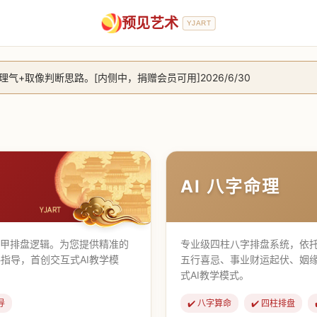
预见艺术
YJART
+取像判断思路。[内侧中，捐赠会员可用]2026/6/30
放用户注册。2026/6/27
，捐赠会员支持更多功能，推理测算更精准！2026/5/28
止到8月25日 2026/2/25
AI 八字命理
遁甲排盘逻辑。为您提供精准的
专业级四柱八字排盘系统，依托
指导，首创交互式AI教学模
五行喜忌、事业财运起伏、姻
式AI教学模式。
导
✔️ 八字算命
✔️ 四柱排盘