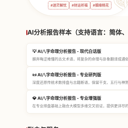
#迷茫解忧
#财运祈福
#姻缘桃花
AI分析报告样本（支持语言：简体、繁
💡 AI八字命理分析报告 - 现代白话版
摒弃晦涩难懂的古文术语，将复杂的命理与卦象翻译成通
📜 AI八字命理分析报告 - 专业研判版
深度还原传统术数排盘与古籍断语，保留干支、五行与神
💎 AI八字命理分析报告 - 专业增强版
在专业排盘基础上融合大模型多维交叉验证，提供更详尽