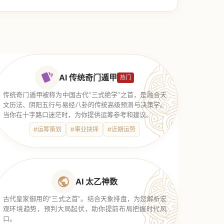
AI 传统奇门遁甲
热门
传统奇门遁甲被称为中国古代“三式绝学”之首，是融合天
文历法、阴阳五行与易经八卦的传统高级预测与决策学。
当你在十字路口迷茫时，为你提供运筹参考和建议。
#运筹策划
#事业抉择
#近期运势
AI 太乙神数
古代皇家御用的“三式之首”。结合天象排盘，为您解析宏
观环境趋势，预判大局起伏，助你提前布局把握时代风
口。