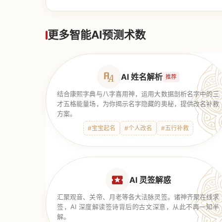
【道家奇门】
更多智能AI预测术数
AI 姓名解析
推荐
结合康熙字典与八字喜用神，运用大数据剖析名字中的三
才五格能量场，为你揭示名字隐藏的奥秘，提供改名补救
方案。
#宝宝起名
#个人改名
#五行补救
AI 灵签解惑
汇聚观音、关帝、月老等各大法脉灵签。诸神齐聚在线求
签，AI 深度解读签诗背后的古文深意，从此不再一知半
解。