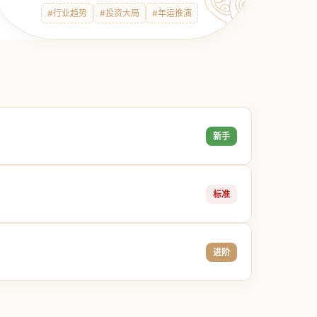
#行业趋势
#投资大局
#年运推演
新手
标准
进阶