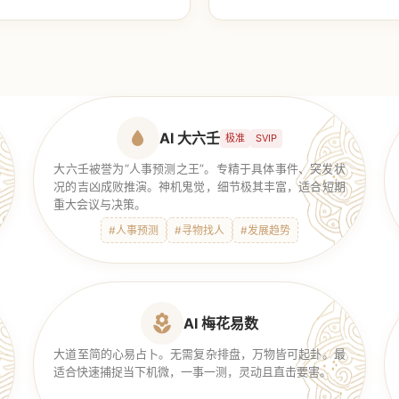
【传统奇门】
AI 大六壬
极准
SVIP
大六壬被誉为“人事预测之王”。专精于具体事件、突发状
况的吉凶成败推演。神机鬼觉，细节极其丰富，适合短期
重大会议与决策。
#人事预测
#寻物找人
#发展趋势
AI 梅花易数
大道至简的心易占卜。无需复杂排盘，万物皆可起卦。最
适合快速捕捉当下机微，一事一测，灵动且直击要害。