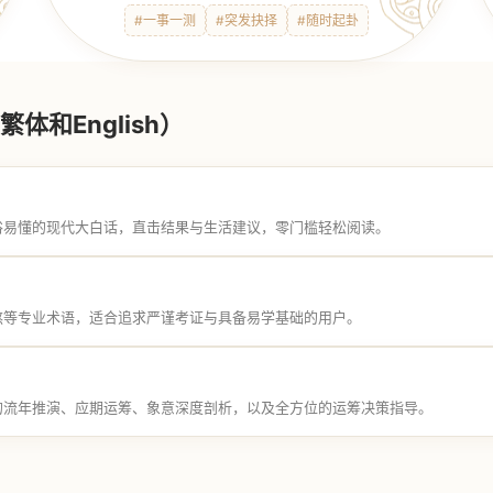
#一事一测
#突发抉择
#随时起卦
体和English）
俗易懂的现代大白话，直击结果与生活建议，零门槛轻松阅读。
煞等专业术语，适合追求严谨考证与具备易学基础的用户。
的流年推演、应期运筹、象意深度剖析，以及全方位的运筹决策指导。