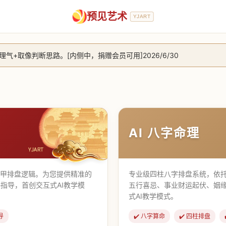
预见艺术
YJART
+取像判断思路。[内侧中，捐赠会员可用]2026/6/30
放用户注册。2026/6/27
，捐赠会员支持更多功能，推理测算更精准！2026/5/28
止到8月25日 2026/2/25
AI 八字命理
遁甲排盘逻辑。为您提供精准的
专业级四柱八字排盘系统，依托
指导，首创交互式AI教学模
五行喜忌、事业财运起伏、姻
式AI教学模式。
导
✔️ 八字算命
✔️ 四柱排盘