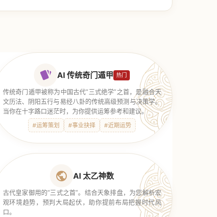
AI 传统奇门遁甲
热门
传统奇门遁甲被称为中国古代“三式绝学”之首，是融合天
文历法、阴阳五行与易经八卦的传统高级预测与决策学。
当你在十字路口迷茫时，为你提供运筹参考和建议。
#运筹策划
#事业抉择
#近期运势
AI 太乙神数
古代皇家御用的“三式之首”。结合天象排盘，为您解析宏
观环境趋势，预判大局起伏，助你提前布局把握时代风
口。