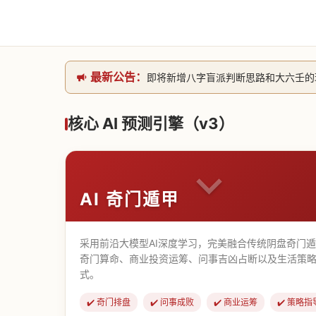
最新公告：
即将新增八字盲派判断思路和大六壬的理气
网站升级完成，升级全模块的算法，限时开
本站已全面接入DeepSeek-v4模型
核心 AI 预测引擎（v3）
致老用户的一封信，旧站充值会员开放注册截
AI 奇门遁甲
采用前沿大模型AI深度学习，完美融合传统阴盘奇门
奇门算命、商业投资运筹、问事吉凶占断以及生活策略
式。
✔️ 奇门排盘
✔️ 问事成败
✔️ 商业运筹
✔️ 策略指