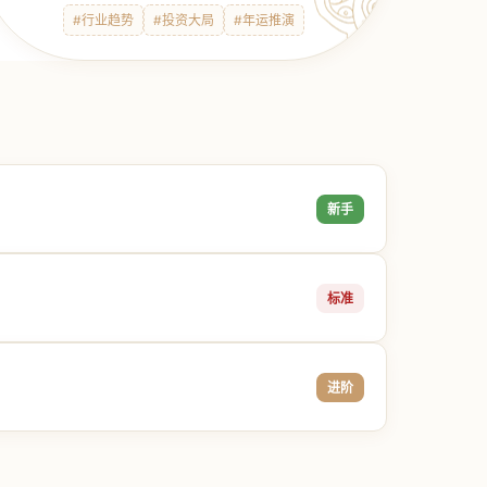
#行业趋势
#投资大局
#年运推演
新手
标准
进阶