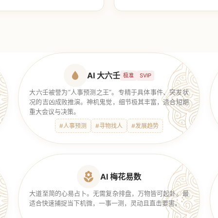
【传统奇门】
AI 大六壬
极准
SVIP
大六壬被誉为“人事预测之王”。专精于具体事件、突发状
况的吉凶成败推演。神机鬼觉，细节极其丰富，适合短期
重大会议与决策。
#人事预测
#寻物找人
#发展趋势
AI 梅花易数
大道至简的心易占卜。无需复杂排盘，万物皆可起卦。最
适合快速捕捉当下机微，一事一测，灵动且直击要害。