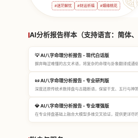
#迷茫解忧
#财运祈福
#姻缘桃花
AI分析报告样本（支持语言：简体、繁
💡 AI八字命理分析报告 - 现代白话版
摒弃晦涩难懂的古文术语，将复杂的命理与卦象翻译成通
📜 AI八字命理分析报告 - 专业研判版
深度还原传统术数排盘与古籍断语，保留干支、五行与神
💎 AI八字命理分析报告 - 专业增强版
在专业排盘基础上融合大模型多维交叉验证，提供更详尽