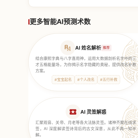
【道家奇门】
更多智能AI预测术数
AI 姓名解析
推荐
结合康熙字典与八字喜用神，运用大数据剖析名字中的三
才五格能量场，为你揭示名字隐藏的奥秘，提供改名补救
方案。
#宝宝起名
#个人改名
#五行补救
AI 灵签解惑
汇聚观音、关帝、月老等各大法脉灵签。诸神齐聚在线求
签，AI 深度解读签诗背后的古文深意，从此不再一知半
解。