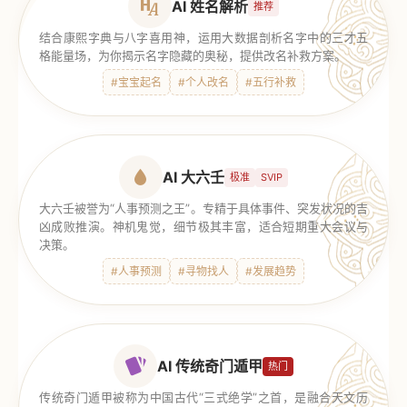
AI 姓名解析
推荐
结合康熙字典与八字喜用神，运用大数据剖析名字中的三才五
格能量场，为你揭示名字隐藏的奥秘，提供改名补救方案。
#宝宝起名
#个人改名
#五行补救
AI 大六壬
极准
SVIP
大六壬被誉为“人事预测之王”。专精于具体事件、突发状况的吉
凶成败推演。神机鬼觉，细节极其丰富，适合短期重大会议与
决策。
#人事预测
#寻物找人
#发展趋势
AI 传统奇门遁甲
热门
传统奇门遁甲被称为中国古代“三式绝学”之首，是融合天文历