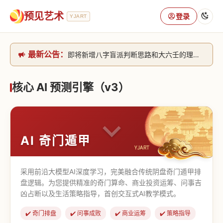
预见艺术
登录
YJART
最新公告：
即将新增八字盲派判断思路和大六壬的理气+取像判断思路。[内侧中，捐赠会员可用]2026/6/30
网站升级完成，升级全模块的算法，限时开放用户注册。2026/6/27
本站已全面接入DeepSeek-v4模型，捐赠会员支持更多功能，推理测算更精准！2026/5/28
核心 AI 预测引擎（v3）
致老用户的一封信，旧站充值会员开放注册截止到8月25日 2026/2/25
AI 奇门遁甲
采用前沿大模型AI深度学习，完美融合传统阴盘奇门遁甲排
盘逻辑。为您提供精准的奇门算命、商业投资运筹、问事吉
凶占断以及生活策略指导，首创交互式AI教学模式。
✔️ 奇门排盘
✔️ 问事成败
✔️ 商业运筹
✔️ 策略指导