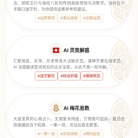
法、阴阳五行与易经八卦的传统高级预测与决策学。当你在十
字路口迷茫时，为你提供运筹参考和建议。
#运筹策划
#事业抉择
#近期运势
AI 灵签解惑
汇聚观音、关帝、月老等各大法脉灵签。诸神齐聚在线求签，
AI 深度解读签诗背后的古文深意，从此不再一知半解。
#迷茫解忧
#财运祈福
#姻缘桃花
AI 梅花易数
大道至简的心易占卜。无需复杂排盘，万物皆可起卦。最适合
快速捕捉当下机微，一事一测，灵动且直击要害。
#一事一测
#突发抉择
#随时起卦