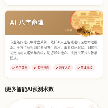
【道家奇门】
【传统奇门】
AI 八字命理
专业级四柱八字排盘系统，依托AI人工智能进行深度命理批
断。全方位解析您的命局五行喜忌、事业财运起伏、姻缘桃
花走向与大运流年吉凶，助您知命造命。支持交互式AI教学
模式。
✔️ 八字算命
✔️ 四柱排盘
✔️ 流年大运
✔️ 事业姻缘
更多智能AI预测术数