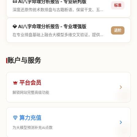
📜 AI八字命理分析报告 - 专业研判版
标准
深度还原传统术数排盘与古籍断语，保留干支、五行与神煞等专业术语，适合追求严谨考证与具备易学基础的用户。
💎 AI八字命理分析报告 - 专业增强版
进阶
在专业排盘基础上融合大模型多维交叉验证，提供更详尽的流年推演、应期运筹、象意深度剖析，以及全方位的运筹决策指导。
账户与服务
平台会员
解锁网站完整高级功能
算力充值
为大模型预测补充AI点数