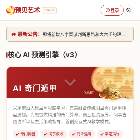
预见艺术
登录
YJART
最新公告：
即将新增八字盲派判断思路和大六壬的理气+取像判断思路。[内侧中，捐赠会员可用]2026/6/30
网站升级完成，升级全模块的算法，限时开放用户注册。2026/6/27
本站已全面接入DeepSeek-v4模型，捐赠会员支持更多功能，推理测算更精准！2026/5/28
核心 AI 预测引擎（v3）
致老用户的一封信，旧站充值会员开放注册截止到8月25日 2026/2/25
AI 奇门遁甲
采用前沿大模型AI深度学习，完美融合传统阴盘奇门遁甲排
盘逻辑。为您提供精准的奇门算命、商业投资运筹、问事吉
凶占断以及生活策略指导，首创交互式AI教学模式。
✔️ 奇门排盘
✔️ 问事成败
✔️ 商业运筹
✔️ 策略指导