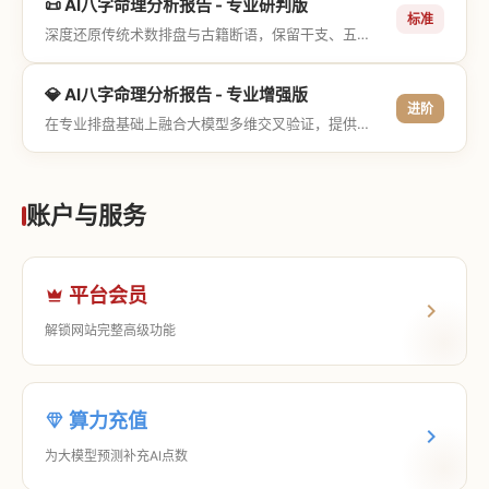
📜 AI八字命理分析报告 - 专业研判版
标准
深度还原传统术数排盘与古籍断语，保留干支、五行与神煞等专业术语，适合追求严谨考证与具备易学基础的用户。
💎 AI八字命理分析报告 - 专业增强版
进阶
在专业排盘基础上融合大模型多维交叉验证，提供更详尽的流年推演、应期运筹、象意深度剖析，以及全方位的运筹决策指导。
账户与服务
平台会员
解锁网站完整高级功能
算力充值
为大模型预测补充AI点数