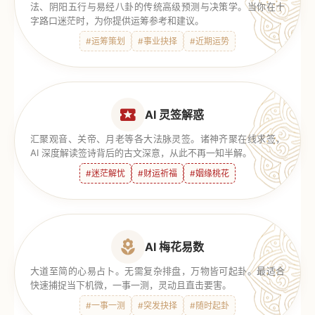
法、阴阳五行与易经八卦的传统高级预测与决策学。当你在十
字路口迷茫时，为你提供运筹参考和建议。
#运筹策划
#事业抉择
#近期运势
AI 灵签解惑
汇聚观音、关帝、月老等各大法脉灵签。诸神齐聚在线求签，
AI 深度解读签诗背后的古文深意，从此不再一知半解。
#迷茫解忧
#财运祈福
#姻缘桃花
AI 梅花易数
大道至简的心易占卜。无需复杂排盘，万物皆可起卦。最适合
快速捕捉当下机微，一事一测，灵动且直击要害。
#一事一测
#突发抉择
#随时起卦