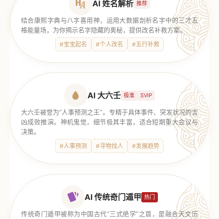
AI 姓名解析
推荐
结合康熙字典与八字喜用神，运用大数据剖析名字中的三才五
格能量场，为你揭示名字隐藏的奥秘，提供改名补救方案。
#宝宝起名
#个人改名
#五行补救
AI 大六壬
极准
SVIP
大六壬被誉为“人事预测之王”。专精于具体事件、突发状况的吉
凶成败推演。神机鬼觉，细节极其丰富，适合短期重大会议与
决策。
#人事预测
#寻物找人
#发展趋势
AI 传统奇门遁甲
热门
传统奇门遁甲被称为中国古代“三式绝学”之首，是融合天文历