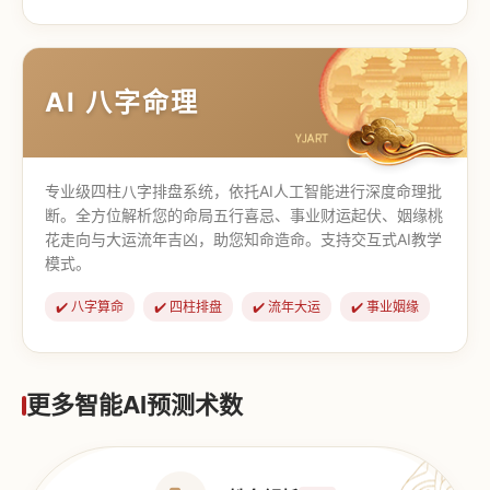
【道家奇门】
【传统奇门】
AI 八字命理
专业级四柱八字排盘系统，依托AI人工智能进行深度命理批
断。全方位解析您的命局五行喜忌、事业财运起伏、姻缘桃
花走向与大运流年吉凶，助您知命造命。支持交互式AI教学
模式。
✔️ 八字算命
✔️ 四柱排盘
✔️ 流年大运
✔️ 事业姻缘
更多智能AI预测术数