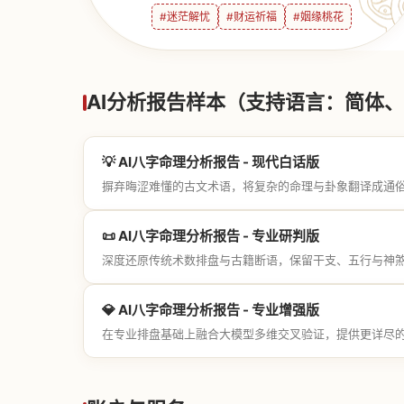
#迷茫解忧
#财运祈福
#姻缘桃花
AI分析报告样本（支持语言：简体、繁
💡 AI八字命理分析报告 - 现代白话版
摒弃晦涩难懂的古文术语，将复杂的命理与卦象翻译成通
📜 AI八字命理分析报告 - 专业研判版
深度还原传统术数排盘与古籍断语，保留干支、五行与神
💎 AI八字命理分析报告 - 专业增强版
在专业排盘基础上融合大模型多维交叉验证，提供更详尽