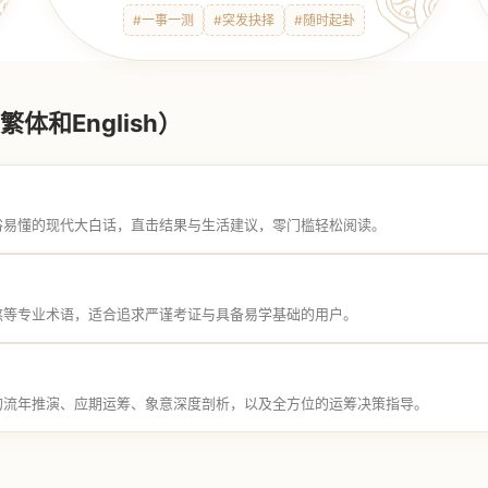
#一事一测
#突发抉择
#随时起卦
体和English）
俗易懂的现代大白话，直击结果与生活建议，零门槛轻松阅读。
煞等专业术语，适合追求严谨考证与具备易学基础的用户。
的流年推演、应期运筹、象意深度剖析，以及全方位的运筹决策指导。