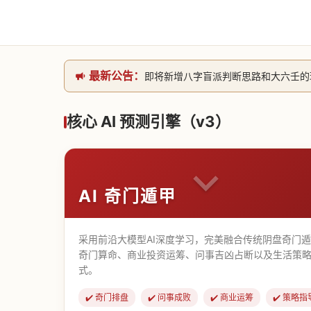
最新公告：
即将新增八字盲派判断思路和大六壬的理气
网站升级完成，升级全模块的算法，限时开
本站已全面接入DeepSeek-v4模型
核心 AI 预测引擎（v3）
致老用户的一封信，旧站充值会员开放注册截
AI 奇门遁甲
采用前沿大模型AI深度学习，完美融合传统阴盘奇门
奇门算命、商业投资运筹、问事吉凶占断以及生活策略
式。
✔️ 奇门排盘
✔️ 问事成败
✔️ 商业运筹
✔️ 策略指