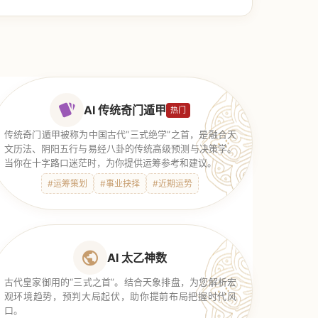
AI 传统奇门遁甲
热门
传统奇门遁甲被称为中国古代“三式绝学”之首，是融合天
文历法、阴阳五行与易经八卦的传统高级预测与决策学。
当你在十字路口迷茫时，为你提供运筹参考和建议。
#运筹策划
#事业抉择
#近期运势
AI 太乙神数
古代皇家御用的“三式之首”。结合天象排盘，为您解析宏
观环境趋势，预判大局起伏，助你提前布局把握时代风
口。