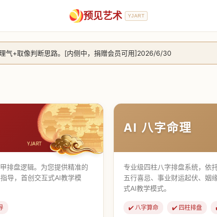
预见艺术
YJART
+取像判断思路。[内侧中，捐赠会员可用]2026/6/30
放用户注册。2026/6/27
，捐赠会员支持更多功能，推理测算更精准！2026/5/28
止到8月25日 2026/2/25
AI 八字命理
遁甲排盘逻辑。为您提供精准的
专业级四柱八字排盘系统，依托
指导，首创交互式AI教学模
五行喜忌、事业财运起伏、姻
式AI教学模式。
导
✔️ 八字算命
✔️ 四柱排盘