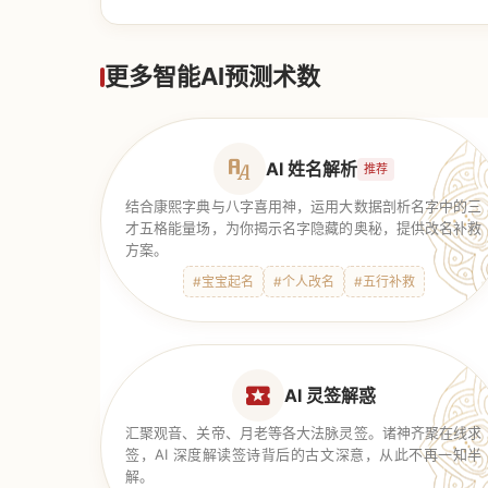
【道家奇门】
更多智能AI预测术数
AI 姓名解析
推荐
结合康熙字典与八字喜用神，运用大数据剖析名字中的三
才五格能量场，为你揭示名字隐藏的奥秘，提供改名补救
方案。
#宝宝起名
#个人改名
#五行补救
AI 灵签解惑
汇聚观音、关帝、月老等各大法脉灵签。诸神齐聚在线求
签，AI 深度解读签诗背后的古文深意，从此不再一知半
解。