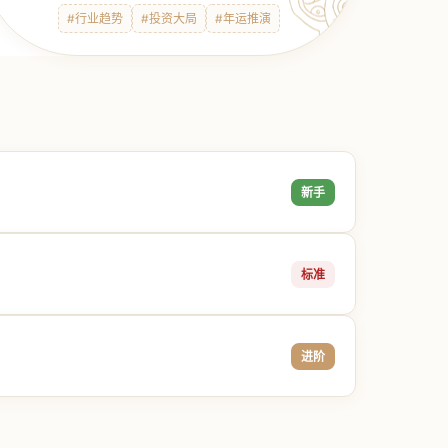
#行业趋势
#投资大局
#年运推演
新手
标准
进阶