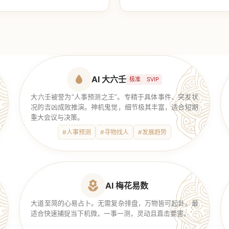
【传统奇门】
AI 大六壬
极准
SVIP
大六壬被誉为“人事预测之王”。专精于具体事件、突发状
况的吉凶成败推演。神机鬼觉，细节极其丰富，适合短期
重大会议与决策。
#人事预测
#寻物找人
#发展趋势
AI 梅花易数
大道至简的心易占卜。无需复杂排盘，万物皆可起卦。最
适合快速捕捉当下机微，一事一测，灵动且直击要害。