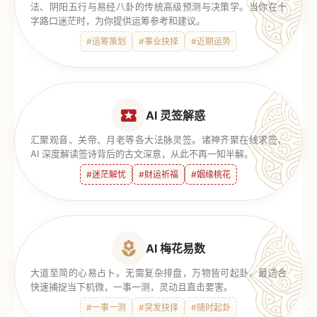
法、阴阳五行与易经八卦的传统高级预测与决策学。当你在十
字路口迷茫时，为你提供运筹参考和建议。
#运筹策划
#事业抉择
#近期运势
AI 灵签解惑
汇聚观音、关帝、月老等各大法脉灵签。诸神齐聚在线求签，
AI 深度解读签诗背后的古文深意，从此不再一知半解。
#迷茫解忧
#财运祈福
#姻缘桃花
AI 梅花易数
大道至简的心易占卜。无需复杂排盘，万物皆可起卦。最适合
快速捕捉当下机微，一事一测，灵动且直击要害。
#一事一测
#突发抉择
#随时起卦