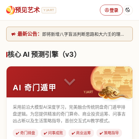
预见艺术
登录
YJART
最新公告：
即将新增八字盲派判断思路和大六壬的理气+取像判断思路。[内侧中，捐赠会员可用]2026/6/30
网站升级完成，升级全模块的算法，限时开放用户注册。2026/6/27
本站已全面接入DeepSeek-v4模型，捐赠会员支持更多功能，推理测算更精准！2026/5/28
核心 AI 预测引擎（v3）
致老用户的一封信，旧站充值会员开放注册截止到8月25日 2026/2/25
AI 奇门遁甲
采用前沿大模型AI深度学习，完美融合传统阴盘奇门遁甲排
盘逻辑。为您提供精准的奇门算命、商业投资运筹、问事吉
凶占断以及生活策略指导，首创交互式AI教学模式。
✔️ 奇门排盘
✔️ 问事成败
✔️ 商业运筹
✔️ 策略指导