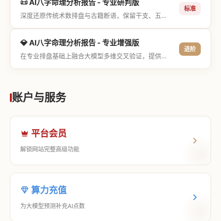
📜 AI八字命理分析报告 - 专业研判版
标准
深度还原传统术数排盘与古籍断语，保留干支、五行与神煞等专业术语，适合追求严谨考证与具备易学基础的用户。
💎 AI八字命理分析报告 - 专业增强版
进阶
在专业排盘基础上融合大模型多维交叉验证，提供更详尽的流年推演、应期运筹、象意深度剖析，以及全方位的运筹决策指导。
账户与服务
平台会员
解锁网站完整高级功能
算力充值
为大模型预测补充AI点数