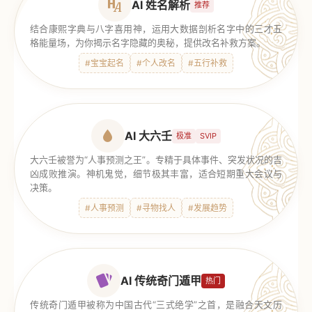
AI 姓名解析
推荐
结合康熙字典与八字喜用神，运用大数据剖析名字中的三才五
格能量场，为你揭示名字隐藏的奥秘，提供改名补救方案。
#宝宝起名
#个人改名
#五行补救
AI 大六壬
极准
SVIP
大六壬被誉为“人事预测之王”。专精于具体事件、突发状况的吉
凶成败推演。神机鬼觉，细节极其丰富，适合短期重大会议与
决策。
#人事预测
#寻物找人
#发展趋势
AI 传统奇门遁甲
热门
传统奇门遁甲被称为中国古代“三式绝学”之首，是融合天文历