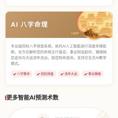
【道家奇门】
【传统奇门】
AI 八字命理
专业级四柱八字排盘系统，依托AI人工智能进行深度命理批
断。全方位解析您的命局五行喜忌、事业财运起伏、姻缘桃
花走向与大运流年吉凶，助您知命造命。支持交互式AI教学
模式。
✔️ 八字算命
✔️ 四柱排盘
✔️ 流年大运
✔️ 事业姻缘
更多智能AI预测术数