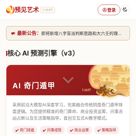
预见艺术
登录
YJART
最新公告：
即将新增八字盲派判断思路和大六壬的理气+取像判断思路。[内侧中，捐赠会员可用]2026/6/30
网站升级完成，升级全模块的算法，限时开放用户注册。2026/6/27
本站已全面接入DeepSeek-v4模型，捐赠会员支持更多功能，推理测算更精准！2026/5/28
核心 AI 预测引擎（v3）
致老用户的一封信，旧站充值会员开放注册截止到8月25日 2026/2/25
AI 奇门遁甲
采用前沿大模型AI深度学习，完美融合传统阴盘奇门遁甲排
盘逻辑。为您提供精准的奇门算命、商业投资运筹、问事吉
凶占断以及生活策略指导，首创交互式AI教学模式。
✔️ 奇门排盘
✔️ 问事成败
✔️ 商业运筹
✔️ 策略指导