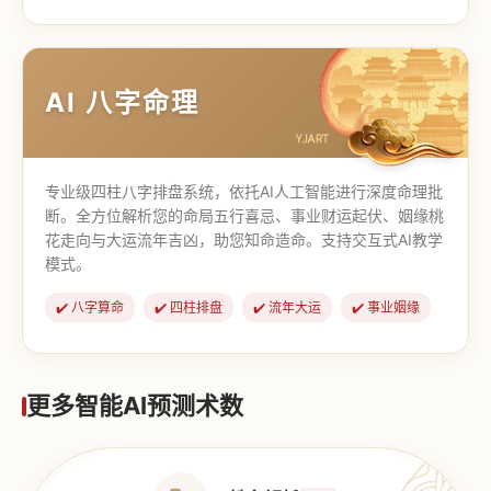
【道家奇门】
【传统奇门】
AI 八字命理
专业级四柱八字排盘系统，依托AI人工智能进行深度命理批
断。全方位解析您的命局五行喜忌、事业财运起伏、姻缘桃
花走向与大运流年吉凶，助您知命造命。支持交互式AI教学
模式。
✔️ 八字算命
✔️ 四柱排盘
✔️ 流年大运
✔️ 事业姻缘
更多智能AI预测术数