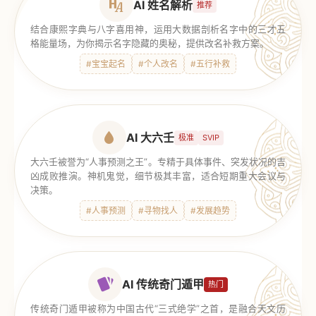
AI 姓名解析
推荐
结合康熙字典与八字喜用神，运用大数据剖析名字中的三才五
格能量场，为你揭示名字隐藏的奥秘，提供改名补救方案。
#宝宝起名
#个人改名
#五行补救
AI 大六壬
极准
SVIP
大六壬被誉为“人事预测之王”。专精于具体事件、突发状况的吉
凶成败推演。神机鬼觉，细节极其丰富，适合短期重大会议与
决策。
#人事预测
#寻物找人
#发展趋势
AI 传统奇门遁甲
热门
传统奇门遁甲被称为中国古代“三式绝学”之首，是融合天文历