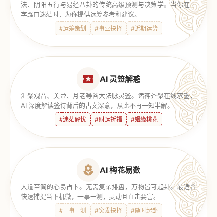
法、阴阳五行与易经八卦的传统高级预测与决策学。当你在十
字路口迷茫时，为你提供运筹参考和建议。
#运筹策划
#事业抉择
#近期运势
AI 灵签解惑
汇聚观音、关帝、月老等各大法脉灵签。诸神齐聚在线求签，
AI 深度解读签诗背后的古文深意，从此不再一知半解。
#迷茫解忧
#财运祈福
#姻缘桃花
AI 梅花易数
大道至简的心易占卜。无需复杂排盘，万物皆可起卦。最适合
快速捕捉当下机微，一事一测，灵动且直击要害。
#一事一测
#突发抉择
#随时起卦