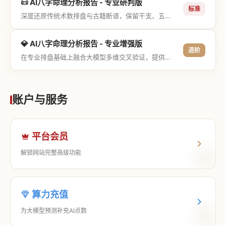
📜 AI八字命理分析报告 - 专业研判版
标准
深度还原传统术数排盘与古籍断语，保留干支、五行与神煞等专业术语，适合追求严谨考证与具备易学基础的用户。
💎 AI八字命理分析报告 - 专业增强版
进阶
在专业排盘基础上融合大模型多维交叉验证，提供更详尽的流年推演、应期运筹、象意深度剖析，以及全方位的运筹决策指导。
账户与服务
平台会员
解锁网站完整高级功能
算力充值
为大模型预测补充AI点数