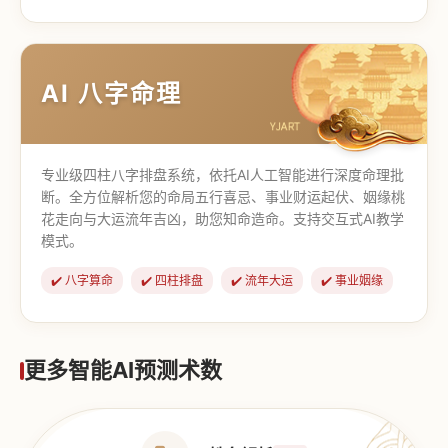
【道家奇门】
【传统奇门】
AI 八字命理
专业级四柱八字排盘系统，依托AI人工智能进行深度命理批
断。全方位解析您的命局五行喜忌、事业财运起伏、姻缘桃
花走向与大运流年吉凶，助您知命造命。支持交互式AI教学
模式。
✔️ 八字算命
✔️ 四柱排盘
✔️ 流年大运
✔️ 事业姻缘
更多智能AI预测术数