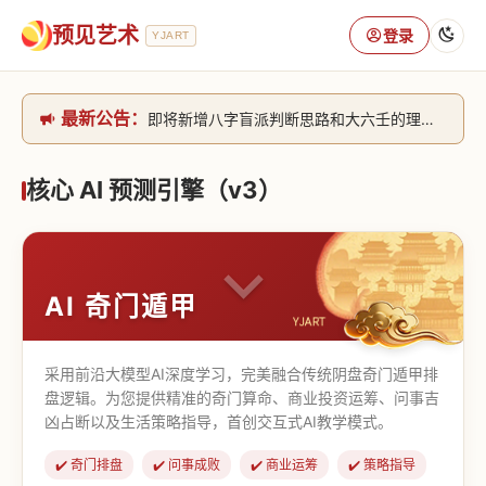
预见艺术
登录
YJART
最新公告：
即将新增八字盲派判断思路和大六壬的理气+取像判断思路。[内侧中，捐赠会员可用]2026/6/30
网站升级完成，升级全模块的算法，限时开放用户注册。2026/6/27
本站已全面接入DeepSeek-v4模型，捐赠会员支持更多功能，推理测算更精准！2026/5/28
核心 AI 预测引擎（v3）
致老用户的一封信，旧站充值会员开放注册截止到8月25日 2026/2/25
AI 奇门遁甲
采用前沿大模型AI深度学习，完美融合传统阴盘奇门遁甲排
盘逻辑。为您提供精准的奇门算命、商业投资运筹、问事吉
凶占断以及生活策略指导，首创交互式AI教学模式。
✔️ 奇门排盘
✔️ 问事成败
✔️ 商业运筹
✔️ 策略指导