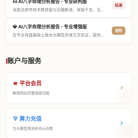
📜 AI八字命理分析报告 - 专业研判版
标准
深度还原传统术数排盘与古籍断语，保留干支、五行与神煞等专业术语，适合追求严谨考证与具备易学基础的用户。
💎 AI八字命理分析报告 - 专业增强版
进阶
在专业排盘基础上融合大模型多维交叉验证，提供更详尽的流年推演、应期运筹、象意深度剖析，以及全方位的运筹决策指导。
账户与服务
平台会员
解锁网站完整高级功能
算力充值
为大模型预测补充AI点数