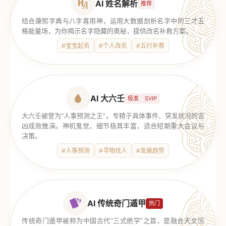
AI 姓名解析
推荐
结合康熙字典与八字喜用神，运用大数据剖析名字中的三才五
格能量场，为你揭示名字隐藏的奥秘，提供改名补救方案。
#宝宝起名
#个人改名
#五行补救
AI 大六壬
极准
SVIP
大六壬被誉为“人事预测之王”。专精于具体事件、突发状况的吉
凶成败推演。神机鬼觉，细节极其丰富，适合短期重大会议与
决策。
#人事预测
#寻物找人
#发展趋势
AI 传统奇门遁甲
热门
传统奇门遁甲被称为中国古代“三式绝学”之首，是融合天文历