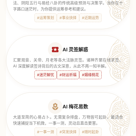
法、阴阳五行与易经八卦的传统高级预测与决策学。当你在十
字路口迷茫时，为你提供运筹参考和建议。
#运筹策划
#事业抉择
#近期运势
AI 灵签解惑
汇聚观音、关帝、月老等各大法脉灵签。诸神齐聚在线求签，
AI 深度解读签诗背后的古文深意，从此不再一知半解。
#迷茫解忧
#财运祈福
#姻缘桃花
AI 梅花易数
大道至简的心易占卜。无需复杂排盘，万物皆可起卦。最适合
快速捕捉当下机微，一事一测，灵动且直击要害。
#一事一测
#突发抉择
#随时起卦