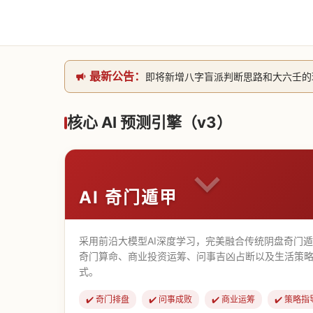
最新公告：
即将新增八字盲派判断思路和大六壬的理气
网站升级完成，升级全模块的算法，限时开
本站已全面接入DeepSeek-v4模型
核心 AI 预测引擎（v3）
致老用户的一封信，旧站充值会员开放注册截
AI 奇门遁甲
采用前沿大模型AI深度学习，完美融合传统阴盘奇门
奇门算命、商业投资运筹、问事吉凶占断以及生活策略
式。
✔️ 奇门排盘
✔️ 问事成败
✔️ 商业运筹
✔️ 策略指