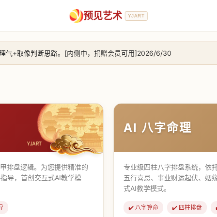
预见艺术
YJART
+取像判断思路。[内侧中，捐赠会员可用]2026/6/30
放用户注册。2026/6/27
，捐赠会员支持更多功能，推理测算更精准！2026/5/28
止到8月25日 2026/2/25
AI 八字命理
遁甲排盘逻辑。为您提供精准的
专业级四柱八字排盘系统，依托
指导，首创交互式AI教学模
五行喜忌、事业财运起伏、姻
式AI教学模式。
导
✔️ 八字算命
✔️ 四柱排盘