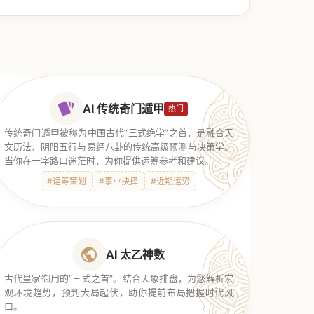
AI 传统奇门遁甲
热门
传统奇门遁甲被称为中国古代“三式绝学”之首，是融合天
文历法、阴阳五行与易经八卦的传统高级预测与决策学。
当你在十字路口迷茫时，为你提供运筹参考和建议。
#运筹策划
#事业抉择
#近期运势
AI 太乙神数
古代皇家御用的“三式之首”。结合天象排盘，为您解析宏
观环境趋势，预判大局起伏，助你提前布局把握时代风
口。