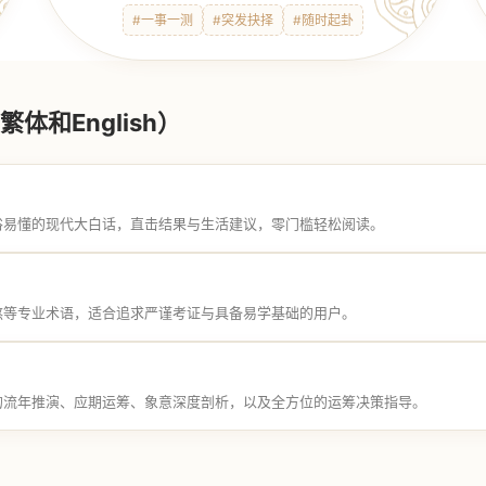
#一事一测
#突发抉择
#随时起卦
体和English）
俗易懂的现代大白话，直击结果与生活建议，零门槛轻松阅读。
煞等专业术语，适合追求严谨考证与具备易学基础的用户。
的流年推演、应期运筹、象意深度剖析，以及全方位的运筹决策指导。