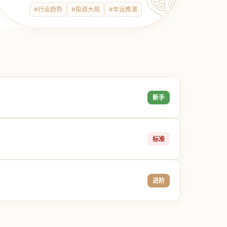
#行业趋势
#投资大局
#年运推演
新手
标准
进阶