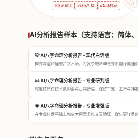
#迷茫解忧
#财运祈福
#姻缘桃花
AI分析报告样本（支持语言：简体、繁
💡 AI八字命理分析报告 - 现代白话版
摒弃晦涩难懂的古文术语，将复杂的命理与卦象翻译成通
📜 AI八字命理分析报告 - 专业研判版
深度还原传统术数排盘与古籍断语，保留干支、五行与神
💎 AI八字命理分析报告 - 专业增强版
在专业排盘基础上融合大模型多维交叉验证，提供更详尽