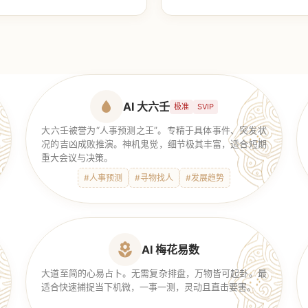
【传统奇门】
AI 大六壬
极准
SVIP
大六壬被誉为“人事预测之王”。专精于具体事件、突发状
况的吉凶成败推演。神机鬼觉，细节极其丰富，适合短期
重大会议与决策。
#人事预测
#寻物找人
#发展趋势
AI 梅花易数
大道至简的心易占卜。无需复杂排盘，万物皆可起卦。最
适合快速捕捉当下机微，一事一测，灵动且直击要害。