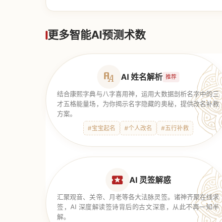
【道家奇门】
更多智能AI预测术数
AI 姓名解析
推荐
结合康熙字典与八字喜用神，运用大数据剖析名字中的三
才五格能量场，为你揭示名字隐藏的奥秘，提供改名补救
方案。
#宝宝起名
#个人改名
#五行补救
AI 灵签解惑
汇聚观音、关帝、月老等各大法脉灵签。诸神齐聚在线求
签，AI 深度解读签诗背后的古文深意，从此不再一知半
解。