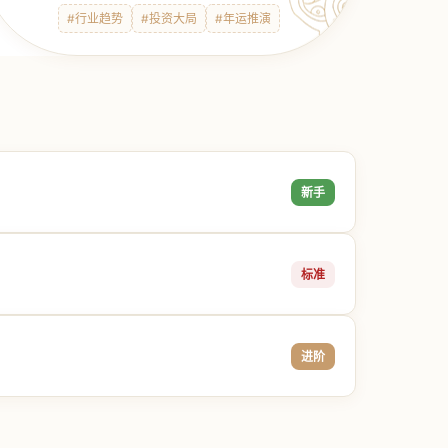
#行业趋势
#投资大局
#年运推演
新手
标准
进阶