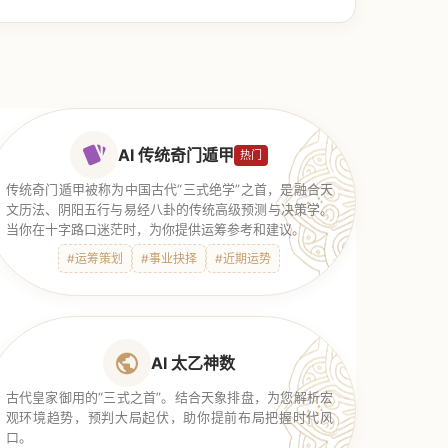
AI 传统奇门遁甲
热门
传统奇门遁甲被称为中国古代“三式绝学”之首，是融合天
文历法、阴阳五行与易经八卦的传统高级预测与决策学。
当你在十字路口迷茫时，为你提供运筹参考和建议。
#运筹策划
#事业抉择
#近期运势
AI 太乙神数
古代皇家御用的“三式之首”。结合天象排盘，为您解析宏
观环境趋势，预判大局起伏，助你提前布局把握时代风
口。