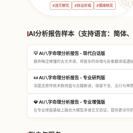
#迷茫解忧
#财运祈福
#姻缘桃花
AI分析报告样本（支持语言：简体、繁
💡 AI八字命理分析报告 - 现代白话版
摒弃晦涩难懂的古文术语，将复杂的命理与卦象翻译成通
📜 AI八字命理分析报告 - 专业研判版
深度还原传统术数排盘与古籍断语，保留干支、五行与神
💎 AI八字命理分析报告 - 专业增强版
在专业排盘基础上融合大模型多维交叉验证，提供更详尽