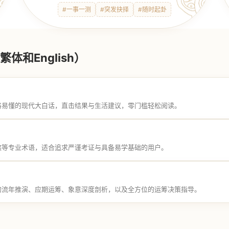
#一事一测
#突发抉择
#随时起卦
体和English）
俗易懂的现代大白话，直击结果与生活建议，零门槛轻松阅读。
煞等专业术语，适合追求严谨考证与具备易学基础的用户。
的流年推演、应期运筹、象意深度剖析，以及全方位的运筹决策指导。