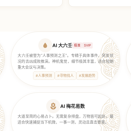
【传统奇门】
AI 大六壬
极准
SVIP
大六壬被誉为“人事预测之王”。专精于具体事件、突发状
况的吉凶成败推演。神机鬼觉，细节极其丰富，适合短期
重大会议与决策。
#人事预测
#寻物找人
#发展趋势
AI 梅花易数
大道至简的心易占卜。无需复杂排盘，万物皆可起卦。最
适合快速捕捉当下机微，一事一测，灵动且直击要害。