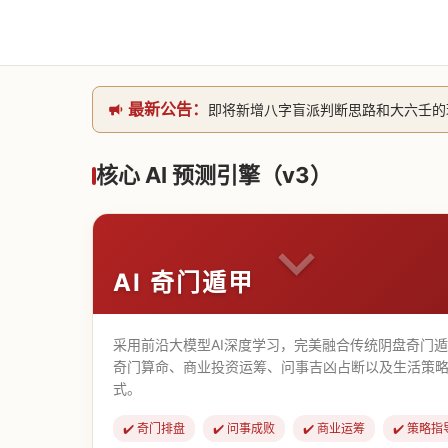
最新公告：
即将新增八字盲派判断思路和大六壬的理气
网站升级完成，升级全模块的算法，限时开
本站已全面接入DeepSeek-v4模型
核心 AI 预测引擎（v3）
致老用户的一封信，旧站充值会员开放注册截
AI 奇门遁甲
采用前沿大模型AI深度学习，完美融合传统阴盘奇门
奇门算命、商业投资运筹、问事吉凶占断以及生活策略
式。
✔️ 奇门排盘
✔️ 问事成败
✔️ 商业运筹
✔️ 策略指