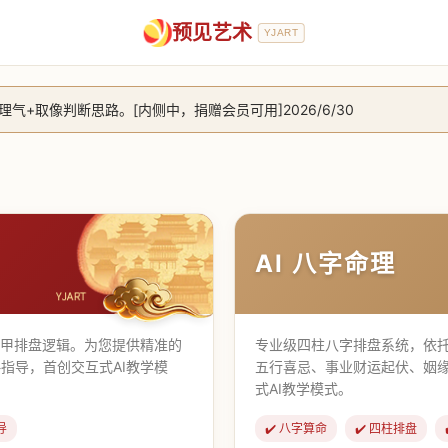
预见艺术
YJART
+取像判断思路。[内侧中，捐赠会员可用]2026/6/30
放用户注册。2026/6/27
，捐赠会员支持更多功能，推理测算更精准！2026/5/28
止到8月25日 2026/2/25
AI 八字命理
遁甲排盘逻辑。为您提供精准的
专业级四柱八字排盘系统，依托
指导，首创交互式AI教学模
五行喜忌、事业财运起伏、姻
式AI教学模式。
导
✔️ 八字算命
✔️ 四柱排盘