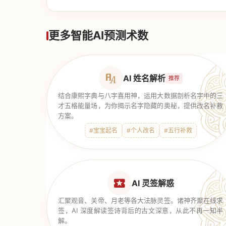
【道家奇门】
更多智能AI预测术数
AI 姓名解析
推荐
结合康熙字典与八字喜用神，运用大数据剖析名字中的三
才五格能量场，为你揭示名字隐藏的奥秘，提供改名补救
方案。
#宝宝起名
#个人改名
#五行补救
AI 灵签解惑
汇聚观音、关帝、月老等各大法脉灵签。诸神齐聚在线求
签，AI 深度解读签诗背后的古文深意，从此不再一知半
解。