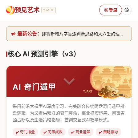
预见艺术
登录
YJART
最新公告：
即将新增八字盲派判断思路和大六壬的理气+取像判断思路。[内侧中，捐赠会员可用]2026/6/30
网站升级完成，升级全模块的算法，限时开放用户注册。2026/6/27
本站已全面接入DeepSeek-v4模型，捐赠会员支持更多功能，推理测算更精准！2026/5/28
核心 AI 预测引擎（v3）
致老用户的一封信，旧站充值会员开放注册截止到8月25日 2026/2/25
AI 奇门遁甲
采用前沿大模型AI深度学习，完美融合传统阴盘奇门遁甲排
盘逻辑。为您提供精准的奇门算命、商业投资运筹、问事吉
凶占断以及生活策略指导，首创交互式AI教学模式。
✔️ 奇门排盘
✔️ 问事成败
✔️ 商业运筹
✔️ 策略指导