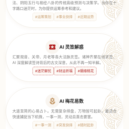
法、阴阳五行与易经八卦的传统高级预测与决策学。当你在十
字路口迷茫时，为你提供运筹参考和建议。
#运筹策划
#事业抉择
#近期运势
AI 灵签解惑
汇聚观音、关帝、月老等各大法脉灵签。诸神齐聚在线求签，
AI 深度解读签诗背后的古文深意，从此不再一知半解。
#迷茫解忧
#财运祈福
#姻缘桃花
AI 梅花易数
大道至简的心易占卜。无需复杂排盘，万物皆可起卦。最适合
快速捕捉当下机微，一事一测，灵动且直击要害。
#一事一测
#突发抉择
#随时起卦