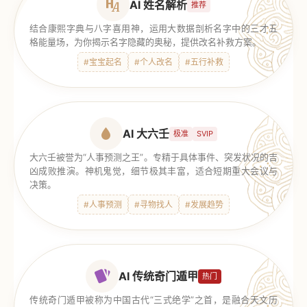
AI 姓名解析
推荐
结合康熙字典与八字喜用神，运用大数据剖析名字中的三才五
格能量场，为你揭示名字隐藏的奥秘，提供改名补救方案。
#宝宝起名
#个人改名
#五行补救
AI 大六壬
极准
SVIP
大六壬被誉为“人事预测之王”。专精于具体事件、突发状况的吉
凶成败推演。神机鬼觉，细节极其丰富，适合短期重大会议与
决策。
#人事预测
#寻物找人
#发展趋势
AI 传统奇门遁甲
热门
传统奇门遁甲被称为中国古代“三式绝学”之首，是融合天文历