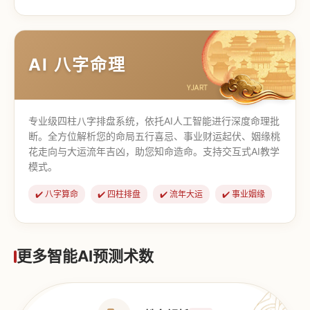
【道家奇门】
【传统奇门】
AI 八字命理
专业级四柱八字排盘系统，依托AI人工智能进行深度命理批
断。全方位解析您的命局五行喜忌、事业财运起伏、姻缘桃
花走向与大运流年吉凶，助您知命造命。支持交互式AI教学
模式。
✔️ 八字算命
✔️ 四柱排盘
✔️ 流年大运
✔️ 事业姻缘
更多智能AI预测术数