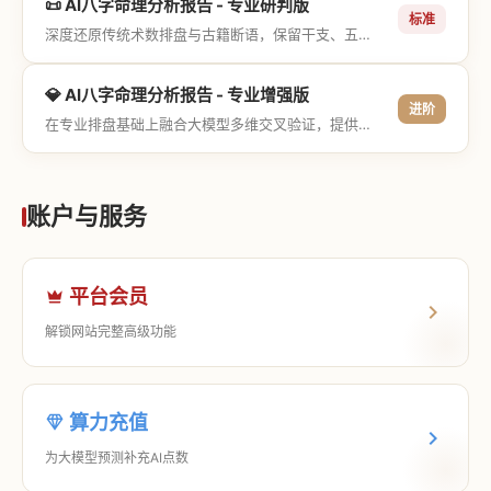
📜 AI八字命理分析报告 - 专业研判版
标准
深度还原传统术数排盘与古籍断语，保留干支、五行与神煞等专业术语，适合追求严谨考证与具备易学基础的用户。
💎 AI八字命理分析报告 - 专业增强版
进阶
在专业排盘基础上融合大模型多维交叉验证，提供更详尽的流年推演、应期运筹、象意深度剖析，以及全方位的运筹决策指导。
账户与服务
平台会员
解锁网站完整高级功能
算力充值
为大模型预测补充AI点数