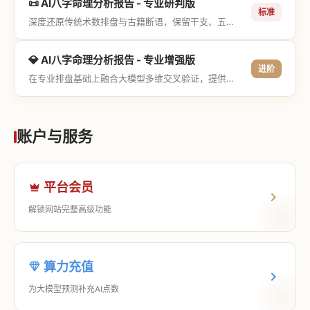
📜 AI八字命理分析报告 - 专业研判版
标准
深度还原传统术数排盘与古籍断语，保留干支、五行与神煞等专业术语，适合追求严谨考证与具备易学基础的用户。
💎 AI八字命理分析报告 - 专业增强版
进阶
在专业排盘基础上融合大模型多维交叉验证，提供更详尽的流年推演、应期运筹、象意深度剖析，以及全方位的运筹决策指导。
账户与服务
平台会员
解锁网站完整高级功能
算力充值
为大模型预测补充AI点数