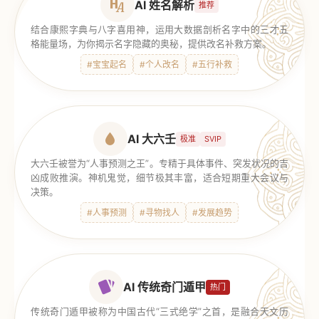
AI 姓名解析
推荐
结合康熙字典与八字喜用神，运用大数据剖析名字中的三才五
格能量场，为你揭示名字隐藏的奥秘，提供改名补救方案。
#宝宝起名
#个人改名
#五行补救
AI 大六壬
极准
SVIP
大六壬被誉为“人事预测之王”。专精于具体事件、突发状况的吉
凶成败推演。神机鬼觉，细节极其丰富，适合短期重大会议与
决策。
#人事预测
#寻物找人
#发展趋势
AI 传统奇门遁甲
热门
传统奇门遁甲被称为中国古代“三式绝学”之首，是融合天文历