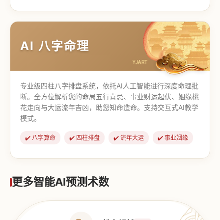
【道家奇门】
【传统奇门】
AI 八字命理
专业级四柱八字排盘系统，依托AI人工智能进行深度命理批
断。全方位解析您的命局五行喜忌、事业财运起伏、姻缘桃
花走向与大运流年吉凶，助您知命造命。支持交互式AI教学
模式。
✔️ 八字算命
✔️ 四柱排盘
✔️ 流年大运
✔️ 事业姻缘
更多智能AI预测术数