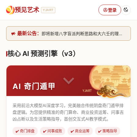
预见艺术
登录
YJART
最新公告：
即将新增八字盲派判断思路和大六壬的理气+取像判断思路。[内侧中，捐赠会员可用]2026/6/30
网站升级完成，升级全模块的算法，限时开放用户注册。2026/6/27
本站已全面接入DeepSeek-v4模型，捐赠会员支持更多功能，推理测算更精准！2026/5/28
核心 AI 预测引擎（v3）
致老用户的一封信，旧站充值会员开放注册截止到8月25日 2026/2/25
AI 奇门遁甲
采用前沿大模型AI深度学习，完美融合传统阴盘奇门遁甲排
盘逻辑。为您提供精准的奇门算命、商业投资运筹、问事吉
凶占断以及生活策略指导，首创交互式AI教学模式。
✔️ 奇门排盘
✔️ 问事成败
✔️ 商业运筹
✔️ 策略指导