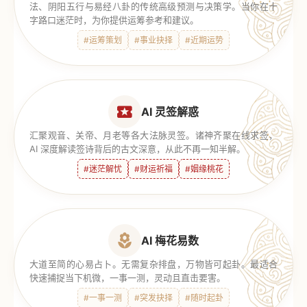
法、阴阳五行与易经八卦的传统高级预测与决策学。当你在十
字路口迷茫时，为你提供运筹参考和建议。
#运筹策划
#事业抉择
#近期运势
AI 灵签解惑
汇聚观音、关帝、月老等各大法脉灵签。诸神齐聚在线求签，
AI 深度解读签诗背后的古文深意，从此不再一知半解。
#迷茫解忧
#财运祈福
#姻缘桃花
AI 梅花易数
大道至简的心易占卜。无需复杂排盘，万物皆可起卦。最适合
快速捕捉当下机微，一事一测，灵动且直击要害。
#一事一测
#突发抉择
#随时起卦