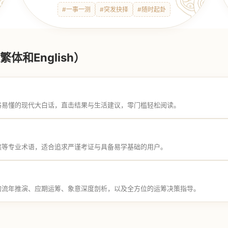
#一事一测
#突发抉择
#随时起卦
体和English）
俗易懂的现代大白话，直击结果与生活建议，零门槛轻松阅读。
煞等专业术语，适合追求严谨考证与具备易学基础的用户。
的流年推演、应期运筹、象意深度剖析，以及全方位的运筹决策指导。