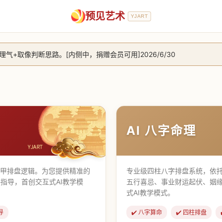
预见艺术
YJART
+取像判断思路。[内侧中，捐赠会员可用]2026/6/30
放用户注册。2026/6/27
，捐赠会员支持更多功能，推理测算更精准！2026/5/28
止到8月25日 2026/2/25
AI 八字命理
遁甲排盘逻辑。为您提供精准的
专业级四柱八字排盘系统，依托
指导，首创交互式AI教学模
五行喜忌、事业财运起伏、姻
式AI教学模式。
导
✔️ 八字算命
✔️ 四柱排盘