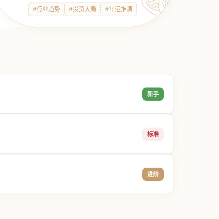
#行业趋势
#投资大局
#年运推演
新手
标准
进阶