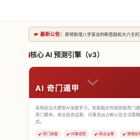
最新公告：
即将新增八字盲派判断思路和大六壬的理气
网站升级完成，升级全模块的算法，限时开
本站已全面接入DeepSeek-v4模型
核心 AI 预测引擎（v3）
致老用户的一封信，旧站充值会员开放注册截
AI 奇门遁甲
采用前沿大模型AI深度学习，完美融合传统阴盘奇门
奇门算命、商业投资运筹、问事吉凶占断以及生活策略
式。
✔️ 奇门排盘
✔️ 问事成败
✔️ 商业运筹
✔️ 策略指