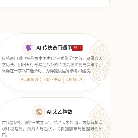
AI 传统奇门遁甲
热门
传统奇门遁甲被称为中国古代“三式绝学”之首，是融合天
文历法、阴阳五行与易经八卦的传统高级预测与决策学。
当你在十字路口迷茫时，为你提供运筹参考和建议。
#运筹策划
#事业抉择
#近期运势
AI 太乙神数
古代皇家御用的“三式之首”。结合天象排盘，为您解析宏
观环境趋势，预判大局起伏，助你提前布局把握时代风
口。