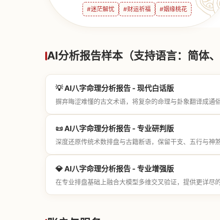
#迷茫解忧
#财运祈福
#姻缘桃花
AI分析报告样本（支持语言：简体、繁
💡 AI八字命理分析报告 - 现代白话版
摒弃晦涩难懂的古文术语，将复杂的命理与卦象翻译成通
📜 AI八字命理分析报告 - 专业研判版
深度还原传统术数排盘与古籍断语，保留干支、五行与神
💎 AI八字命理分析报告 - 专业增强版
在专业排盘基础上融合大模型多维交叉验证，提供更详尽