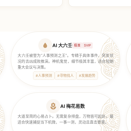
【传统奇门】
AI 大六壬
极准
SVIP
大六壬被誉为“人事预测之王”。专精于具体事件、突发状
况的吉凶成败推演。神机鬼觉，细节极其丰富，适合短期
重大会议与决策。
#人事预测
#寻物找人
#发展趋势
AI 梅花易数
大道至简的心易占卜。无需复杂排盘，万物皆可起卦。最
适合快速捕捉当下机微，一事一测，灵动且直击要害。