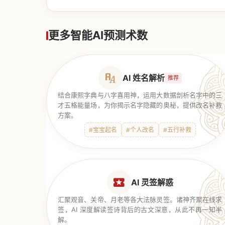
【道家奇门】
更多智能AI预测术数
AI 姓名解析
推荐
结合康熙字典与八字喜用神，运用大数据剖析名字中的三
才五格能量场，为你揭示名字隐藏的奥秘，提供改名补救
方案。
#宝宝起名
#个人改名
#五行补救
AI 灵签解惑
汇聚观音、关帝、月老等各大法脉灵签。诸神齐聚在线求
签，AI 深度解读签诗背后的古文深意，从此不再一知半
解。