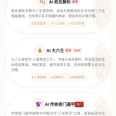
AI 姓名解析
推荐
结合康熙字典与八字喜用神，运用大数据剖析名字中的三才五
格能量场，为你揭示名字隐藏的奥秘，提供改名补救方案。
#宝宝起名
#个人改名
#五行补救
AI 大六壬
极准
SVIP
大六壬被誉为“人事预测之王”。专精于具体事件、突发状况的吉
凶成败推演。神机鬼觉，细节极其丰富，适合短期重大会议与
决策。
#人事预测
#寻物找人
#发展趋势
AI 传统奇门遁甲
热门
传统奇门遁甲被称为中国古代“三式绝学”之首，是融合天文历