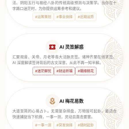
法、阴阳五行与易经八卦的传统高级预测与决策学。当你在十
字路口迷茫时，为你提供运筹参考和建议。
#运筹策划
#事业抉择
#近期运势
AI 灵签解惑
汇聚观音、关帝、月老等各大法脉灵签。诸神齐聚在线求签，
AI 深度解读签诗背后的古文深意，从此不再一知半解。
#迷茫解忧
#财运祈福
#姻缘桃花
AI 梅花易数
大道至简的心易占卜。无需复杂排盘，万物皆可起卦。最适合
快速捕捉当下机微，一事一测，灵动且直击要害。
#一事一测
#突发抉择
#随时起卦