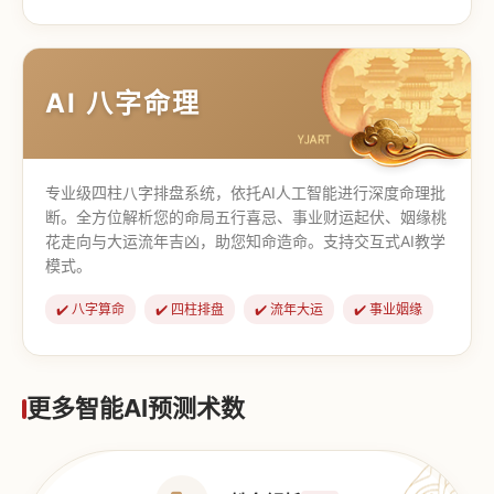
【道家奇门】
【传统奇门】
AI 八字命理
专业级四柱八字排盘系统，依托AI人工智能进行深度命理批
断。全方位解析您的命局五行喜忌、事业财运起伏、姻缘桃
花走向与大运流年吉凶，助您知命造命。支持交互式AI教学
模式。
✔️ 八字算命
✔️ 四柱排盘
✔️ 流年大运
✔️ 事业姻缘
更多智能AI预测术数