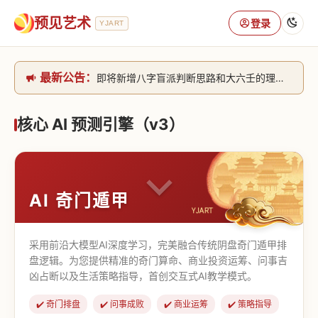
预见艺术
登录
YJART
最新公告：
即将新增八字盲派判断思路和大六壬的理气+取像判断思路。[内侧中，捐赠会员可用]2026/6/30
网站升级完成，升级全模块的算法，限时开放用户注册。2026/6/27
本站已全面接入DeepSeek-v4模型，捐赠会员支持更多功能，推理测算更精准！2026/5/28
核心 AI 预测引擎（v3）
致老用户的一封信，旧站充值会员开放注册截止到8月25日 2026/2/25
AI 奇门遁甲
采用前沿大模型AI深度学习，完美融合传统阴盘奇门遁甲排
盘逻辑。为您提供精准的奇门算命、商业投资运筹、问事吉
凶占断以及生活策略指导，首创交互式AI教学模式。
✔️ 奇门排盘
✔️ 问事成败
✔️ 商业运筹
✔️ 策略指导