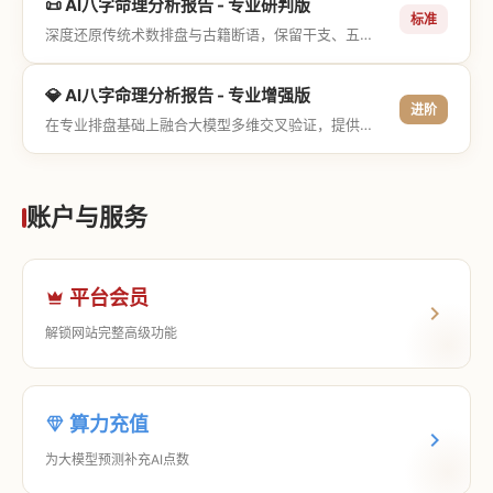
📜 AI八字命理分析报告 - 专业研判版
标准
深度还原传统术数排盘与古籍断语，保留干支、五行与神煞等专业术语，适合追求严谨考证与具备易学基础的用户。
💎 AI八字命理分析报告 - 专业增强版
进阶
在专业排盘基础上融合大模型多维交叉验证，提供更详尽的流年推演、应期运筹、象意深度剖析，以及全方位的运筹决策指导。
账户与服务
平台会员
解锁网站完整高级功能
算力充值
为大模型预测补充AI点数