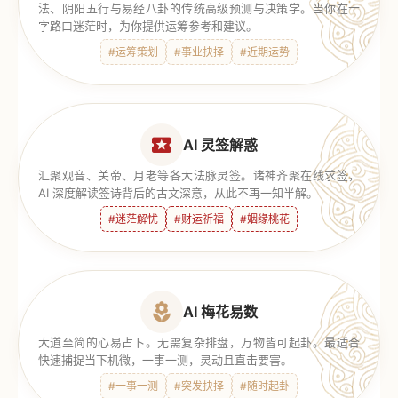
法、阴阳五行与易经八卦的传统高级预测与决策学。当你在十
字路口迷茫时，为你提供运筹参考和建议。
#运筹策划
#事业抉择
#近期运势
AI 灵签解惑
汇聚观音、关帝、月老等各大法脉灵签。诸神齐聚在线求签，
AI 深度解读签诗背后的古文深意，从此不再一知半解。
#迷茫解忧
#财运祈福
#姻缘桃花
AI 梅花易数
大道至简的心易占卜。无需复杂排盘，万物皆可起卦。最适合
快速捕捉当下机微，一事一测，灵动且直击要害。
#一事一测
#突发抉择
#随时起卦