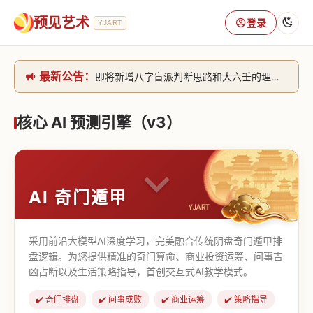
预见艺术
登录
YJART
最新公告：
即将新增八字盲派判断思路和大六壬的理气+取像判断思路。[内侧中，捐赠会员可用]2026/6/30
网站升级完成，升级全模块的算法，限时开放用户注册。2026/6/27
本站已全面接入DeepSeek-v4模型，捐赠会员支持更多功能，推理测算更精准！2026/5/28
核心 AI 预测引擎（v3）
致老用户的一封信，旧站充值会员开放注册截止到8月25日 2026/2/25
AI 奇门遁甲
采用前沿大模型AI深度学习，完美融合传统阴盘奇门遁甲排
盘逻辑。为您提供精准的奇门算命、商业投资运筹、问事吉
凶占断以及生活策略指导，首创交互式AI教学模式。
✔️ 奇门排盘
✔️ 问事成败
✔️ 商业运筹
✔️ 策略指导