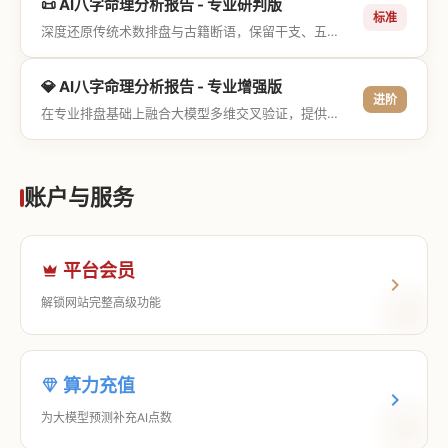
📜 AI八字命理分析报告 - 专业研判版
标准
深度还原传统术数排盘与古籍断语，保留干支、五行与神煞等专业术语，适合追求严谨考证与具备易学基础的用户。
💎 AI八字命理分析报告 - 专业增强版
进阶
在专业排盘基础上融合大模型多维交叉验证，提供更详尽的流年推演、应期运筹、象意深度剖析，以及全方位的运筹决策指导。
账户与服务
平台会员
解锁网站完整高级功能
算力充值
为大模型预测补充AI点数