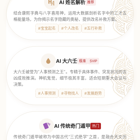
AI 姓名解析
推荐
结合康熙字典与八字喜用神，运用大数据剖析名字中的三才五
格能量场，为你揭示名字隐藏的奥秘，提供改名补救方案。
#宝宝起名
#个人改名
#五行补救
AI 大六壬
极准
SVIP
大六壬被誉为“人事预测之王”。专精于具体事件、突发状况的吉
凶成败推演。神机鬼觉，细节极其丰富，适合短期重大会议与
决策。
#人事预测
#寻物找人
#发展趋势
AI 传统奇门遁甲
热门
传统奇门遁甲被称为中国古代“三式绝学”之首，是融合天文历