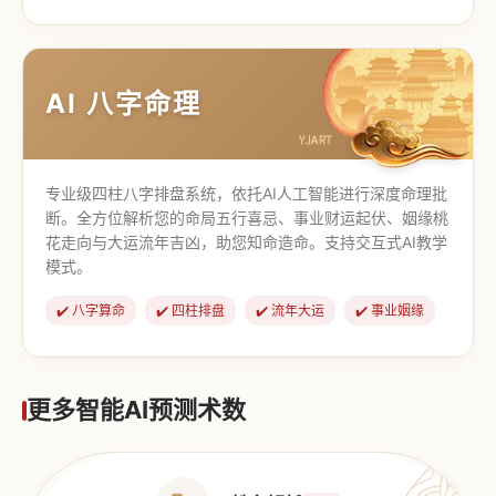
【道家奇门】
【传统奇门】
AI 八字命理
专业级四柱八字排盘系统，依托AI人工智能进行深度命理批
断。全方位解析您的命局五行喜忌、事业财运起伏、姻缘桃
花走向与大运流年吉凶，助您知命造命。支持交互式AI教学
模式。
✔️ 八字算命
✔️ 四柱排盘
✔️ 流年大运
✔️ 事业姻缘
更多智能AI预测术数