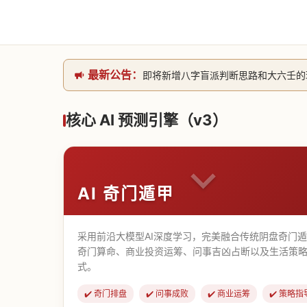
最新公告：
即将新增八字盲派判断思路和大六壬的理气
网站升级完成，升级全模块的算法，限时开
本站已全面接入DeepSeek-v4模型
核心 AI 预测引擎（v3）
致老用户的一封信，旧站充值会员开放注册截
AI 奇门遁甲
采用前沿大模型AI深度学习，完美融合传统阴盘奇门
奇门算命、商业投资运筹、问事吉凶占断以及生活策略
式。
✔️ 奇门排盘
✔️ 问事成败
✔️ 商业运筹
✔️ 策略指