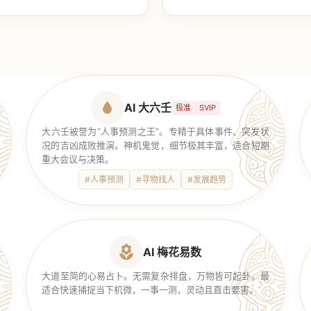
【传统奇门】
AI 大六壬
极准
SVIP
大六壬被誉为“人事预测之王”。专精于具体事件、突发状
况的吉凶成败推演。神机鬼觉，细节极其丰富，适合短期
重大会议与决策。
#人事预测
#寻物找人
#发展趋势
AI 梅花易数
大道至简的心易占卜。无需复杂排盘，万物皆可起卦。最
适合快速捕捉当下机微，一事一测，灵动且直击要害。