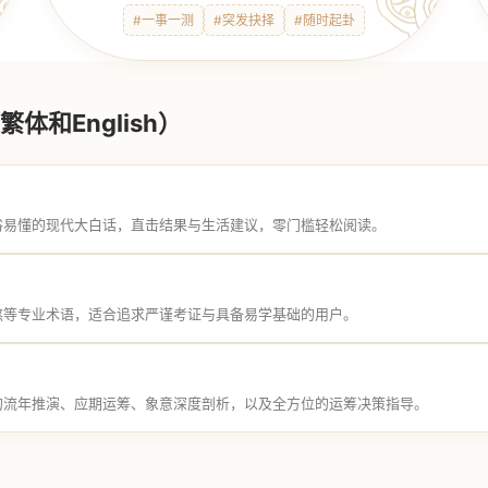
#一事一测
#突发抉择
#随时起卦
体和English）
俗易懂的现代大白话，直击结果与生活建议，零门槛轻松阅读。
煞等专业术语，适合追求严谨考证与具备易学基础的用户。
的流年推演、应期运筹、象意深度剖析，以及全方位的运筹决策指导。