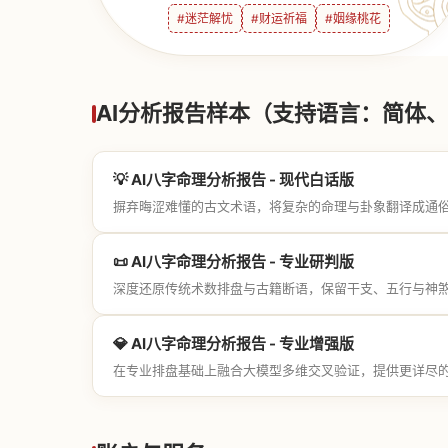
#迷茫解忧
#财运祈福
#姻缘桃花
AI分析报告样本（支持语言：简体、繁
💡 AI八字命理分析报告 - 现代白话版
摒弃晦涩难懂的古文术语，将复杂的命理与卦象翻译成通
📜 AI八字命理分析报告 - 专业研判版
深度还原传统术数排盘与古籍断语，保留干支、五行与神
💎 AI八字命理分析报告 - 专业增强版
在专业排盘基础上融合大模型多维交叉验证，提供更详尽