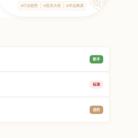
#行业趋势
#投资大局
#年运推演
新手
标准
进阶