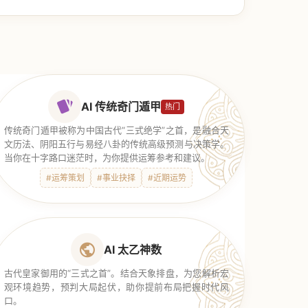
AI 传统奇门遁甲
热门
传统奇门遁甲被称为中国古代“三式绝学”之首，是融合天
文历法、阴阳五行与易经八卦的传统高级预测与决策学。
当你在十字路口迷茫时，为你提供运筹参考和建议。
#运筹策划
#事业抉择
#近期运势
AI 太乙神数
古代皇家御用的“三式之首”。结合天象排盘，为您解析宏
观环境趋势，预判大局起伏，助你提前布局把握时代风
口。