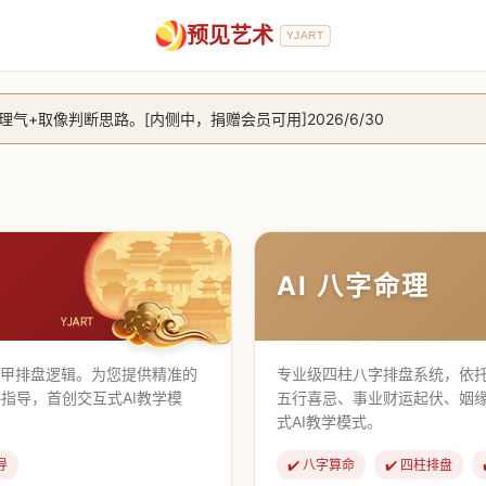
预见艺术
YJART
+取像判断思路。[内侧中，捐赠会员可用]2026/6/30
放用户注册。2026/6/27
，捐赠会员支持更多功能，推理测算更精准！2026/5/28
止到8月25日 2026/2/25
AI 八字命理
遁甲排盘逻辑。为您提供精准的
专业级四柱八字排盘系统，依托
指导，首创交互式AI教学模
五行喜忌、事业财运起伏、姻
式AI教学模式。
导
✔️ 八字算命
✔️ 四柱排盘