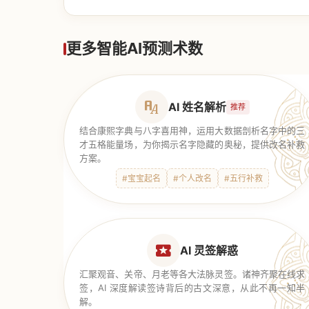
【道家奇门】
更多智能AI预测术数
AI 姓名解析
推荐
结合康熙字典与八字喜用神，运用大数据剖析名字中的三
才五格能量场，为你揭示名字隐藏的奥秘，提供改名补救
方案。
#宝宝起名
#个人改名
#五行补救
AI 灵签解惑
汇聚观音、关帝、月老等各大法脉灵签。诸神齐聚在线求
签，AI 深度解读签诗背后的古文深意，从此不再一知半
解。