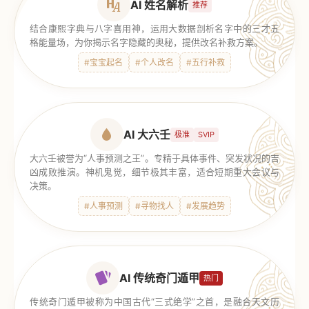
AI 姓名解析
推荐
结合康熙字典与八字喜用神，运用大数据剖析名字中的三才五
格能量场，为你揭示名字隐藏的奥秘，提供改名补救方案。
#宝宝起名
#个人改名
#五行补救
AI 大六壬
极准
SVIP
大六壬被誉为“人事预测之王”。专精于具体事件、突发状况的吉
凶成败推演。神机鬼觉，细节极其丰富，适合短期重大会议与
决策。
#人事预测
#寻物找人
#发展趋势
AI 传统奇门遁甲
热门
传统奇门遁甲被称为中国古代“三式绝学”之首，是融合天文历