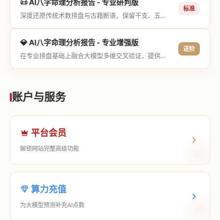
📜 AI八字命理分析报告 - 专业研判版
标准
深度还原传统术数排盘与古籍断语，保留干支、五行与神煞等专业术语，适合追求严谨考证与具备易学基础的用户。
💎 AI八字命理分析报告 - 专业增强版
进阶
在专业排盘基础上融合大模型多维交叉验证，提供更详尽的流年推演、应期运筹、象意深度剖析，以及全方位的运筹决策指导。
账户与服务
平台会员
解锁网站完整高级功能
算力充值
为大模型预测补充AI点数