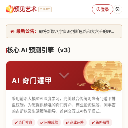
预见艺术
登录
YJART
最新公告：
即将新增八字盲派判断思路和大六壬的理气+取像判断思路。[内侧中，捐赠会员可用]2026/6/30
网站升级完成，升级全模块的算法，限时开放用户注册。2026/6/27
本站已全面接入DeepSeek-v4模型，捐赠会员支持更多功能，推理测算更精准！2026/5/28
核心 AI 预测引擎（v3）
致老用户的一封信，旧站充值会员开放注册截止到8月25日 2026/2/25
AI 奇门遁甲
采用前沿大模型AI深度学习，完美融合传统阴盘奇门遁甲排
盘逻辑。为您提供精准的奇门算命、商业投资运筹、问事吉
凶占断以及生活策略指导，首创交互式AI教学模式。
✔️ 奇门排盘
✔️ 问事成败
✔️ 商业运筹
✔️ 策略指导