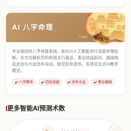
【道家奇门】
【传统奇门】
AI 八字命理
专业级四柱八字排盘系统，依托AI人工智能进行深度命理批
断。全方位解析您的命局五行喜忌、事业财运起伏、姻缘桃
花走向与大运流年吉凶，助您知命造命。支持交互式AI教学
模式。
✔️ 八字算命
✔️ 四柱排盘
✔️ 流年大运
✔️ 事业姻缘
更多智能AI预测术数