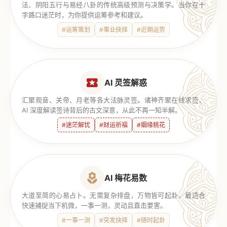
法、阴阳五行与易经八卦的传统高级预测与决策学。当你在十
字路口迷茫时，为你提供运筹参考和建议。
#运筹策划
#事业抉择
#近期运势
AI 灵签解惑
汇聚观音、关帝、月老等各大法脉灵签。诸神齐聚在线求签，
AI 深度解读签诗背后的古文深意，从此不再一知半解。
#迷茫解忧
#财运祈福
#姻缘桃花
AI 梅花易数
大道至简的心易占卜。无需复杂排盘，万物皆可起卦。最适合
快速捕捉当下机微，一事一测，灵动且直击要害。
#一事一测
#突发抉择
#随时起卦