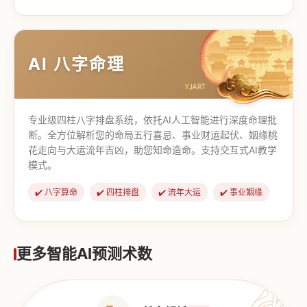
【道家奇门】
【传统奇门】
AI 八字命理
专业级四柱八字排盘系统，依托AI人工智能进行深度命理批
断。全方位解析您的命局五行喜忌、事业财运起伏、姻缘桃
花走向与大运流年吉凶，助您知命造命。支持交互式AI教学
模式。
✔️ 八字算命
✔️ 四柱排盘
✔️ 流年大运
✔️ 事业姻缘
更多智能AI预测术数