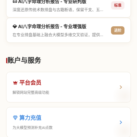
📜 AI八字命理分析报告 - 专业研判版
标准
深度还原传统术数排盘与古籍断语，保留干支、五行与神煞等专业术语，适合追求严谨考证与具备易学基础的用户。
💎 AI八字命理分析报告 - 专业增强版
进阶
在专业排盘基础上融合大模型多维交叉验证，提供更详尽的流年推演、应期运筹、象意深度剖析，以及全方位的运筹决策指导。
账户与服务
平台会员
解锁网站完整高级功能
算力充值
为大模型预测补充AI点数