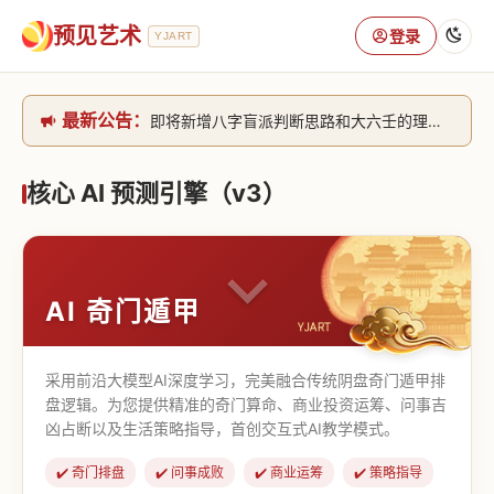
预见艺术
登录
YJART
最新公告：
即将新增八字盲派判断思路和大六壬的理气+取像判断思路。[内侧中，捐赠会员可用]2026/6/30
网站升级完成，升级全模块的算法，限时开放用户注册。2026/6/27
本站已全面接入DeepSeek-v4模型，捐赠会员支持更多功能，推理测算更精准！2026/5/28
核心 AI 预测引擎（v3）
致老用户的一封信，旧站充值会员开放注册截止到8月25日 2026/2/25
AI 奇门遁甲
采用前沿大模型AI深度学习，完美融合传统阴盘奇门遁甲排
盘逻辑。为您提供精准的奇门算命、商业投资运筹、问事吉
凶占断以及生活策略指导，首创交互式AI教学模式。
✔️ 奇门排盘
✔️ 问事成败
✔️ 商业运筹
✔️ 策略指导