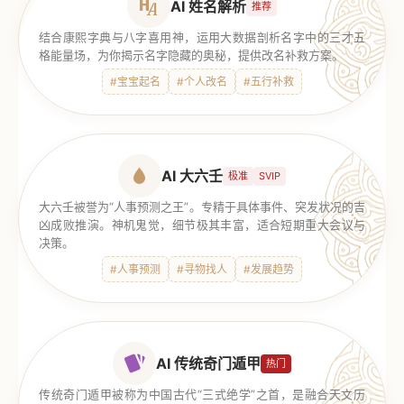
AI 姓名解析
推荐
结合康熙字典与八字喜用神，运用大数据剖析名字中的三才五
格能量场，为你揭示名字隐藏的奥秘，提供改名补救方案。
#宝宝起名
#个人改名
#五行补救
AI 大六壬
极准
SVIP
大六壬被誉为“人事预测之王”。专精于具体事件、突发状况的吉
凶成败推演。神机鬼觉，细节极其丰富，适合短期重大会议与
决策。
#人事预测
#寻物找人
#发展趋势
AI 传统奇门遁甲
热门
传统奇门遁甲被称为中国古代“三式绝学”之首，是融合天文历