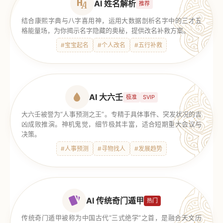
AI 姓名解析
推荐
结合康熙字典与八字喜用神，运用大数据剖析名字中的三才五
格能量场，为你揭示名字隐藏的奥秘，提供改名补救方案。
#宝宝起名
#个人改名
#五行补救
AI 大六壬
极准
SVIP
大六壬被誉为“人事预测之王”。专精于具体事件、突发状况的吉
凶成败推演。神机鬼觉，细节极其丰富，适合短期重大会议与
决策。
#人事预测
#寻物找人
#发展趋势
AI 传统奇门遁甲
热门
传统奇门遁甲被称为中国古代“三式绝学”之首，是融合天文历