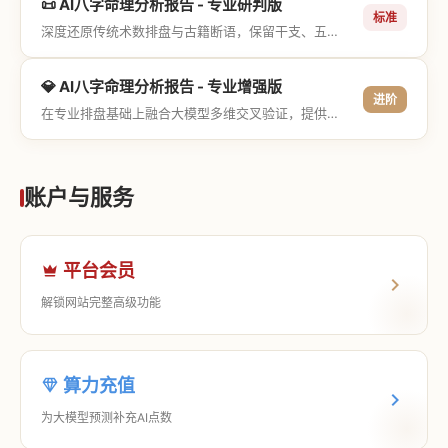
📜 AI八字命理分析报告 - 专业研判版
标准
深度还原传统术数排盘与古籍断语，保留干支、五行与神煞等专业术语，适合追求严谨考证与具备易学基础的用户。
💎 AI八字命理分析报告 - 专业增强版
进阶
在专业排盘基础上融合大模型多维交叉验证，提供更详尽的流年推演、应期运筹、象意深度剖析，以及全方位的运筹决策指导。
账户与服务
平台会员
解锁网站完整高级功能
算力充值
为大模型预测补充AI点数