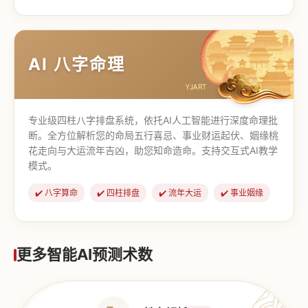
【道家奇门】
【传统奇门】
AI 八字命理
专业级四柱八字排盘系统，依托AI人工智能进行深度命理批
断。全方位解析您的命局五行喜忌、事业财运起伏、姻缘桃
花走向与大运流年吉凶，助您知命造命。支持交互式AI教学
模式。
✔️ 八字算命
✔️ 四柱排盘
✔️ 流年大运
✔️ 事业姻缘
更多智能AI预测术数