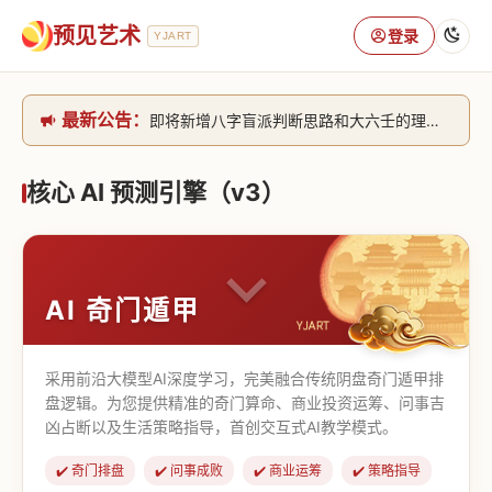
预见艺术
登录
YJART
最新公告：
即将新增八字盲派判断思路和大六壬的理气+取像判断思路。[内侧中，捐赠会员可用]2026/6/30
网站升级完成，升级全模块的算法，限时开放用户注册。2026/6/27
本站已全面接入DeepSeek-v4模型，捐赠会员支持更多功能，推理测算更精准！2026/5/28
核心 AI 预测引擎（v3）
致老用户的一封信，旧站充值会员开放注册截止到8月25日 2026/2/25
AI 奇门遁甲
采用前沿大模型AI深度学习，完美融合传统阴盘奇门遁甲排
盘逻辑。为您提供精准的奇门算命、商业投资运筹、问事吉
凶占断以及生活策略指导，首创交互式AI教学模式。
✔️ 奇门排盘
✔️ 问事成败
✔️ 商业运筹
✔️ 策略指导