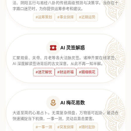
法、阴阳五行与易经八卦的传统高级预测与决策学。当你在十
字路口迷茫时，为你提供运筹参考和建议。
#运筹策划
#事业抉择
#近期运势
AI 灵签解惑
汇聚观音、关帝、月老等各大法脉灵签。诸神齐聚在线求签，
AI 深度解读签诗背后的古文深意，从此不再一知半解。
#迷茫解忧
#财运祈福
#姻缘桃花
AI 梅花易数
大道至简的心易占卜。无需复杂排盘，万物皆可起卦。最适合
快速捕捉当下机微，一事一测，灵动且直击要害。
#一事一测
#突发抉择
#随时起卦