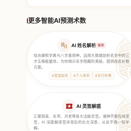
【道家奇门】
更多智能AI预测术数
AI 姓名解析
推荐
结合康熙字典与八字喜用神，运用大数据剖析名字中的三
才五格能量场，为你揭示名字隐藏的奥秘，提供改名补救
方案。
#宝宝起名
#个人改名
#五行补救
AI 灵签解惑
汇聚观音、关帝、月老等各大法脉灵签。诸神齐聚在线求
签，AI 深度解读签诗背后的古文深意，从此不再一知半
解。