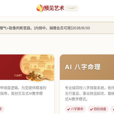
预见艺术
YJART
+取像判断思路。[内侧中，捐赠会员可用]2026/6/30
放用户注册。2026/6/27
，捐赠会员支持更多功能，推理测算更精准！2026/5/28
止到8月25日 2026/2/25
AI 八字命理
遁甲排盘逻辑。为您提供精准的
专业级四柱八字排盘系统，依托
指导，首创交互式AI教学模
五行喜忌、事业财运起伏、姻
式AI教学模式。
导
✔️ 八字算命
✔️ 四柱排盘