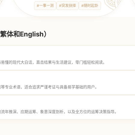
#一事一测
#突发抉择
#随时起卦
体和English）
俗易懂的现代大白话，直击结果与生活建议，零门槛轻松阅读。
煞等专业术语，适合追求严谨考证与具备易学基础的用户。
的流年推演、应期运筹、象意深度剖析，以及全方位的运筹决策指导。