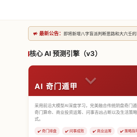
最新公告：
即将新增八字盲派判断思路和大六壬的理气
网站升级完成，升级全模块的算法，限时开
本站已全面接入DeepSeek-v4模型
核心 AI 预测引擎（v3）
致老用户的一封信，旧站充值会员开放注册截
AI 奇门遁甲
采用前沿大模型AI深度学习，完美融合传统阴盘奇门
奇门算命、商业投资运筹、问事吉凶占断以及生活策略
式。
✔️ 奇门排盘
✔️ 问事成败
✔️ 商业运筹
✔️ 策略指