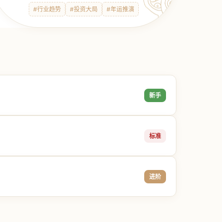
#行业趋势
#投资大局
#年运推演
新手
标准
进阶