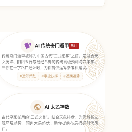
AI 传统奇门遁甲
热门
传统奇门遁甲被称为中国古代“三式绝学”之首，是融合天
文历法、阴阳五行与易经八卦的传统高级预测与决策学。
当你在十字路口迷茫时，为你提供运筹参考和建议。
#运筹策划
#事业抉择
#近期运势
AI 太乙神数
古代皇家御用的“三式之首”。结合天象排盘，为您解析宏
观环境趋势，预判大局起伏，助你提前布局把握时代风
口。