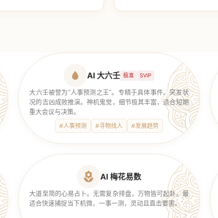
【传统奇门】
AI 大六壬
极准
SVIP
大六壬被誉为“人事预测之王”。专精于具体事件、突发状
况的吉凶成败推演。神机鬼觉，细节极其丰富，适合短期
重大会议与决策。
#人事预测
#寻物找人
#发展趋势
AI 梅花易数
大道至简的心易占卜。无需复杂排盘，万物皆可起卦。最
适合快速捕捉当下机微，一事一测，灵动且直击要害。