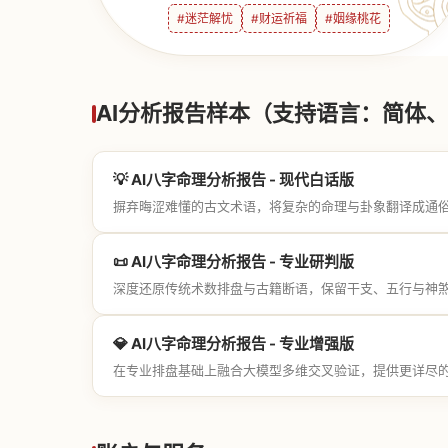
#迷茫解忧
#财运祈福
#姻缘桃花
AI分析报告样本（支持语言：简体、繁
💡 AI八字命理分析报告 - 现代白话版
摒弃晦涩难懂的古文术语，将复杂的命理与卦象翻译成通
📜 AI八字命理分析报告 - 专业研判版
深度还原传统术数排盘与古籍断语，保留干支、五行与神
💎 AI八字命理分析报告 - 专业增强版
在专业排盘基础上融合大模型多维交叉验证，提供更详尽