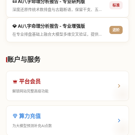
📜 AI八字命理分析报告 - 专业研判版
标准
深度还原传统术数排盘与古籍断语，保留干支、五行与神煞等专业术语，适合追求严谨考证与具备易学基础的用户。
💎 AI八字命理分析报告 - 专业增强版
进阶
在专业排盘基础上融合大模型多维交叉验证，提供更详尽的流年推演、应期运筹、象意深度剖析，以及全方位的运筹决策指导。
账户与服务
平台会员
解锁网站完整高级功能
算力充值
为大模型预测补充AI点数