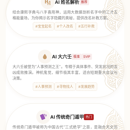
AI 姓名解析
推荐
结合康熙字典与八字喜用神，运用大数据剖析名字中的三才五
格能量场，为你揭示名字隐藏的奥秘，提供改名补救方案。
#宝宝起名
#个人改名
#五行补救
AI 大六壬
极准
SVIP
大六壬被誉为“人事预测之王”。专精于具体事件、突发状况的吉
凶成败推演。神机鬼觉，细节极其丰富，适合短期重大会议与
决策。
#人事预测
#寻物找人
#发展趋势
AI 传统奇门遁甲
热门
传统奇门遁甲被称为中国古代“三式绝学”之首，是融合天文历