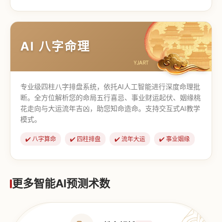
【道家奇门】
【传统奇门】
AI 八字命理
专业级四柱八字排盘系统，依托AI人工智能进行深度命理批
断。全方位解析您的命局五行喜忌、事业财运起伏、姻缘桃
花走向与大运流年吉凶，助您知命造命。支持交互式AI教学
模式。
✔️ 八字算命
✔️ 四柱排盘
✔️ 流年大运
✔️ 事业姻缘
更多智能AI预测术数