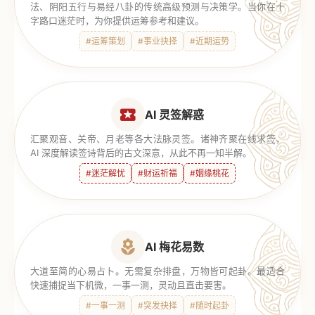
法、阴阳五行与易经八卦的传统高级预测与决策学。当你在十
字路口迷茫时，为你提供运筹参考和建议。
#运筹策划
#事业抉择
#近期运势
AI 灵签解惑
汇聚观音、关帝、月老等各大法脉灵签。诸神齐聚在线求签，
AI 深度解读签诗背后的古文深意，从此不再一知半解。
#迷茫解忧
#财运祈福
#姻缘桃花
AI 梅花易数
大道至简的心易占卜。无需复杂排盘，万物皆可起卦。最适合
快速捕捉当下机微，一事一测，灵动且直击要害。
#一事一测
#突发抉择
#随时起卦