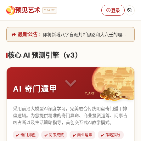
预见艺术
登录
YJART
最新公告：
即将新增八字盲派判断思路和大六壬的理气+取像判断思路。[内侧中，捐赠会员可用]2026/6/30
网站升级完成，升级全模块的算法，限时开放用户注册。2026/6/27
本站已全面接入DeepSeek-v4模型，捐赠会员支持更多功能，推理测算更精准！2026/5/28
核心 AI 预测引擎（v3）
致老用户的一封信，旧站充值会员开放注册截止到8月25日 2026/2/25
AI 奇门遁甲
采用前沿大模型AI深度学习，完美融合传统阴盘奇门遁甲排
盘逻辑。为您提供精准的奇门算命、商业投资运筹、问事吉
凶占断以及生活策略指导，首创交互式AI教学模式。
✔️ 奇门排盘
✔️ 问事成败
✔️ 商业运筹
✔️ 策略指导