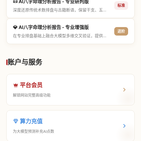
📜 AI八字命理分析报告 - 专业研判版
标准
深度还原传统术数排盘与古籍断语，保留干支、五行与神煞等专业术语，适合追求严谨考证与具备易学基础的用户。
💎 AI八字命理分析报告 - 专业增强版
进阶
在专业排盘基础上融合大模型多维交叉验证，提供更详尽的流年推演、应期运筹、象意深度剖析，以及全方位的运筹决策指导。
账户与服务
平台会员
解锁网站完整高级功能
算力充值
为大模型预测补充AI点数