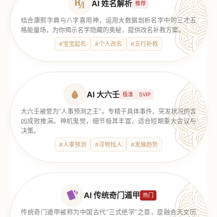
AI 姓名解析
推荐
结合康熙字典与八字喜用神，运用大数据剖析名字中的三才五
格能量场，为你揭示名字隐藏的奥秘，提供改名补救方案。
#宝宝起名
#个人改名
#五行补救
AI 大六壬
极准
SVIP
大六壬被誉为“人事预测之王”。专精于具体事件、突发状况的吉
凶成败推演。神机鬼觉，细节极其丰富，适合短期重大会议与
决策。
#人事预测
#寻物找人
#发展趋势
AI 传统奇门遁甲
热门
传统奇门遁甲被称为中国古代“三式绝学”之首，是融合天文历