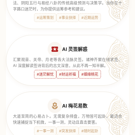
法、阴阳五行与易经八卦的传统高级预测与决策学。当你在十
字路口迷茫时，为你提供运筹参考和建议。
#运筹策划
#事业抉择
#近期运势
AI 灵签解惑
汇聚观音、关帝、月老等各大法脉灵签。诸神齐聚在线求签，
AI 深度解读签诗背后的古文深意，从此不再一知半解。
#迷茫解忧
#财运祈福
#姻缘桃花
AI 梅花易数
大道至简的心易占卜。无需复杂排盘，万物皆可起卦。最适合
快速捕捉当下机微，一事一测，灵动且直击要害。
#一事一测
#突发抉择
#随时起卦