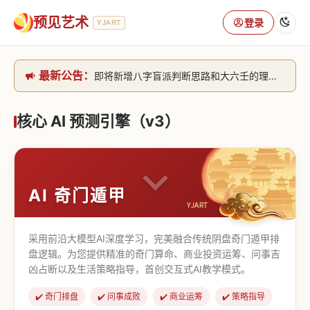
预见艺术
登录
YJART
最新公告：
即将新增八字盲派判断思路和大六壬的理气+取像判断思路。[内侧中，捐赠会员可用]2026/6/30
网站升级完成，升级全模块的算法，限时开放用户注册。2026/6/27
本站已全面接入DeepSeek-v4模型，捐赠会员支持更多功能，推理测算更精准！2026/5/28
核心 AI 预测引擎（v3）
致老用户的一封信，旧站充值会员开放注册截止到8月25日 2026/2/25
AI 奇门遁甲
采用前沿大模型AI深度学习，完美融合传统阴盘奇门遁甲排
盘逻辑。为您提供精准的奇门算命、商业投资运筹、问事吉
凶占断以及生活策略指导，首创交互式AI教学模式。
✔️ 奇门排盘
✔️ 问事成败
✔️ 商业运筹
✔️ 策略指导