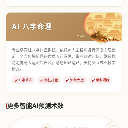
【道家奇门】
【传统奇门】
AI 八字命理
专业级四柱八字排盘系统，依托AI人工智能进行深度命理批
断。全方位解析您的命局五行喜忌、事业财运起伏、姻缘桃
花走向与大运流年吉凶，助您知命造命。支持交互式AI教学
模式。
✔️ 八字算命
✔️ 四柱排盘
✔️ 流年大运
✔️ 事业姻缘
更多智能AI预测术数