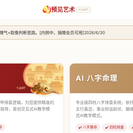
预见艺术
YJART
+取像判断思路。[内侧中，捐赠会员可用]2026/6/30
放用户注册。2026/6/27
，捐赠会员支持更多功能，推理测算更精准！2026/5/28
止到8月25日 2026/2/25
AI 八字命理
遁甲排盘逻辑。为您提供精准的
专业级四柱八字排盘系统，依托
指导，首创交互式AI教学模
五行喜忌、事业财运起伏、姻
式AI教学模式。
导
✔️ 八字算命
✔️ 四柱排盘