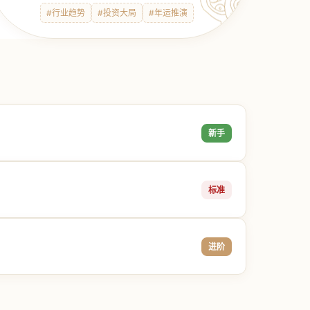
#行业趋势
#投资大局
#年运推演
新手
标准
进阶