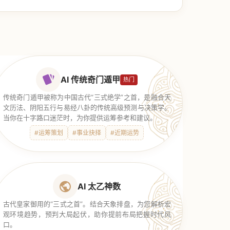
AI 传统奇门遁甲
热门
传统奇门遁甲被称为中国古代“三式绝学”之首，是融合天
文历法、阴阳五行与易经八卦的传统高级预测与决策学。
当你在十字路口迷茫时，为你提供运筹参考和建议。
#运筹策划
#事业抉择
#近期运势
AI 太乙神数
古代皇家御用的“三式之首”。结合天象排盘，为您解析宏
观环境趋势，预判大局起伏，助你提前布局把握时代风
口。