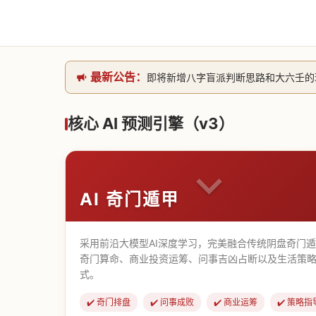
最新公告：
即将新增八字盲派判断思路和大六壬的理气
网站升级完成，升级全模块的算法，限时开
本站已全面接入DeepSeek-v4模型
核心 AI 预测引擎（v3）
致老用户的一封信，旧站充值会员开放注册截
AI 奇门遁甲
采用前沿大模型AI深度学习，完美融合传统阴盘奇门
奇门算命、商业投资运筹、问事吉凶占断以及生活策略
式。
✔️ 奇门排盘
✔️ 问事成败
✔️ 商业运筹
✔️ 策略指