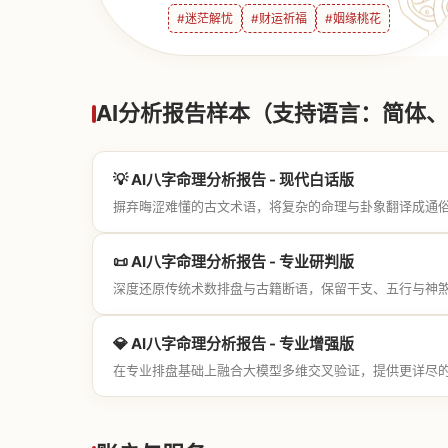
#迷茫解忧
#财运祈福
#姻缘桃花
AI分析报告样本（支持语言：简体、繁
💡 AI八字命理分析报告 - 现代白话版
摒弃晦涩难懂的古文术语，将复杂的命理与卦象翻译成通
📜 AI八字命理分析报告 - 专业研判版
深度还原传统术数排盘与古籍断语，保留干支、五行与神
💎 AI八字命理分析报告 - 专业增强版
在专业排盘基础上融合大模型多维交叉验证，提供更详尽