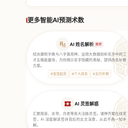
【道家奇门】
更多智能AI预测术数
AI 姓名解析
推荐
结合康熙字典与八字喜用神，运用大数据剖析名字中的三
才五格能量场，为你揭示名字隐藏的奥秘，提供改名补救
方案。
#宝宝起名
#个人改名
#五行补救
AI 灵签解惑
汇聚观音、关帝、月老等各大法脉灵签。诸神齐聚在线求
签，AI 深度解读签诗背后的古文深意，从此不再一知半
解。