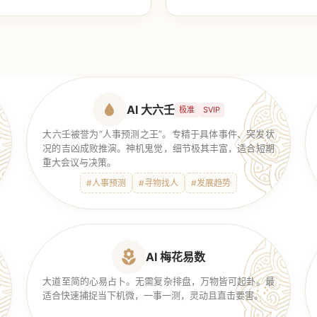
【传统奇门】
AI 大六壬
极准
SVIP
大六壬被誉为“人事预测之王”。专精于具体事件、突发状
况的吉凶成败推演。神机鬼觉，细节极其丰富，适合短期
重大会议与决策。
#人事预测
#寻物找人
#发展趋势
AI 梅花易数
大道至简的心易占卜。无需复杂排盘，万物皆可起卦。最
适合快速捕捉当下机微，一事一测，灵动且直击要害。