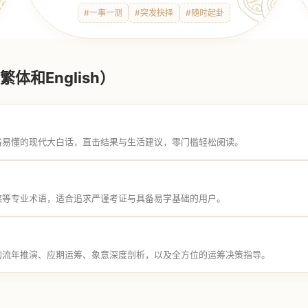
#一事一测
#突发抉择
#随时起卦
体和English）
俗易懂的现代大白话，直击结果与生活建议，零门槛轻松阅读。
煞等专业术语，适合追求严谨考证与具备易学基础的用户。
的流年推演、应期运筹、象意深度剖析，以及全方位的运筹决策指导。