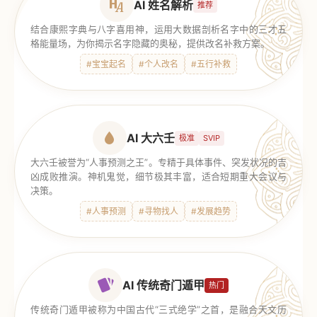
AI 姓名解析
推荐
结合康熙字典与八字喜用神，运用大数据剖析名字中的三才五
格能量场，为你揭示名字隐藏的奥秘，提供改名补救方案。
#宝宝起名
#个人改名
#五行补救
AI 大六壬
极准
SVIP
大六壬被誉为“人事预测之王”。专精于具体事件、突发状况的吉
凶成败推演。神机鬼觉，细节极其丰富，适合短期重大会议与
决策。
#人事预测
#寻物找人
#发展趋势
AI 传统奇门遁甲
热门
传统奇门遁甲被称为中国古代“三式绝学”之首，是融合天文历