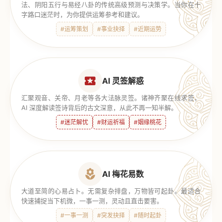
法、阴阳五行与易经八卦的传统高级预测与决策学。当你在十
字路口迷茫时，为你提供运筹参考和建议。
#运筹策划
#事业抉择
#近期运势
AI 灵签解惑
汇聚观音、关帝、月老等各大法脉灵签。诸神齐聚在线求签，
AI 深度解读签诗背后的古文深意，从此不再一知半解。
#迷茫解忧
#财运祈福
#姻缘桃花
AI 梅花易数
大道至简的心易占卜。无需复杂排盘，万物皆可起卦。最适合
快速捕捉当下机微，一事一测，灵动且直击要害。
#一事一测
#突发抉择
#随时起卦