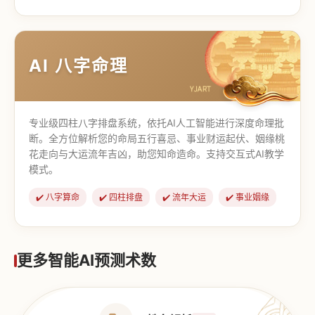
【道家奇门】
【传统奇门】
AI 八字命理
专业级四柱八字排盘系统，依托AI人工智能进行深度命理批
断。全方位解析您的命局五行喜忌、事业财运起伏、姻缘桃
花走向与大运流年吉凶，助您知命造命。支持交互式AI教学
模式。
✔️ 八字算命
✔️ 四柱排盘
✔️ 流年大运
✔️ 事业姻缘
更多智能AI预测术数