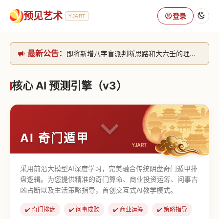
预见艺术
登录
YJART
最新公告：
即将新增八字盲派判断思路和大六壬的理气+取像判断思路。[内侧中，捐赠会员可用]2026/6/30
网站升级完成，升级全模块的算法，限时开放用户注册。2026/6/27
本站已全面接入DeepSeek-v4模型，捐赠会员支持更多功能，推理测算更精准！2026/5/28
核心 AI 预测引擎（v3）
致老用户的一封信，旧站充值会员开放注册截止到8月25日 2026/2/25
AI 奇门遁甲
采用前沿大模型AI深度学习，完美融合传统阴盘奇门遁甲排
盘逻辑。为您提供精准的奇门算命、商业投资运筹、问事吉
凶占断以及生活策略指导，首创交互式AI教学模式。
✔️ 奇门排盘
✔️ 问事成败
✔️ 商业运筹
✔️ 策略指导