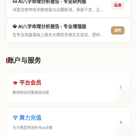
📜 AI八字命理分析报告 - 专业研判版
标准
深度还原传统术数排盘与古籍断语，保留干支、五行与神煞等专业术语，适合追求严谨考证与具备易学基础的用户。
💎 AI八字命理分析报告 - 专业增强版
进阶
在专业排盘基础上融合大模型多维交叉验证，提供更详尽的流年推演、应期运筹、象意深度剖析，以及全方位的运筹决策指导。
账户与服务
平台会员
解锁网站完整高级功能
算力充值
为大模型预测补充AI点数