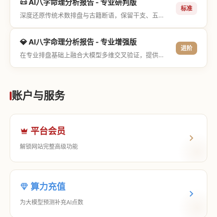
📜 AI八字命理分析报告 - 专业研判版
标准
深度还原传统术数排盘与古籍断语，保留干支、五行与神煞等专业术语，适合追求严谨考证与具备易学基础的用户。
💎 AI八字命理分析报告 - 专业增强版
进阶
在专业排盘基础上融合大模型多维交叉验证，提供更详尽的流年推演、应期运筹、象意深度剖析，以及全方位的运筹决策指导。
账户与服务
平台会员
解锁网站完整高级功能
算力充值
为大模型预测补充AI点数