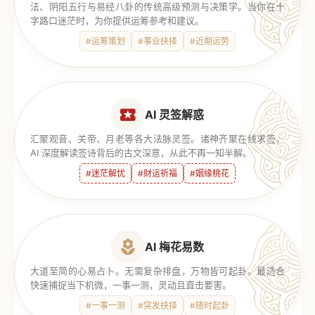
法、阴阳五行与易经八卦的传统高级预测与决策学。当你在十
字路口迷茫时，为你提供运筹参考和建议。
#运筹策划
#事业抉择
#近期运势
AI 灵签解惑
汇聚观音、关帝、月老等各大法脉灵签。诸神齐聚在线求签，
AI 深度解读签诗背后的古文深意，从此不再一知半解。
#迷茫解忧
#财运祈福
#姻缘桃花
AI 梅花易数
大道至简的心易占卜。无需复杂排盘，万物皆可起卦。最适合
快速捕捉当下机微，一事一测，灵动且直击要害。
#一事一测
#突发抉择
#随时起卦