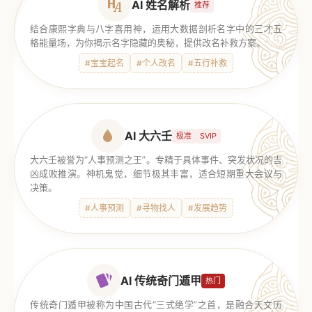
AI 姓名解析
推荐
结合康熙字典与八字喜用神，运用大数据剖析名字中的三才五
格能量场，为你揭示名字隐藏的奥秘，提供改名补救方案。
#宝宝起名
#个人改名
#五行补救
AI 大六壬
极准
SVIP
大六壬被誉为“人事预测之王”。专精于具体事件、突发状况的吉
凶成败推演。神机鬼觉，细节极其丰富，适合短期重大会议与
决策。
#人事预测
#寻物找人
#发展趋势
AI 传统奇门遁甲
热门
传统奇门遁甲被称为中国古代“三式绝学”之首，是融合天文历