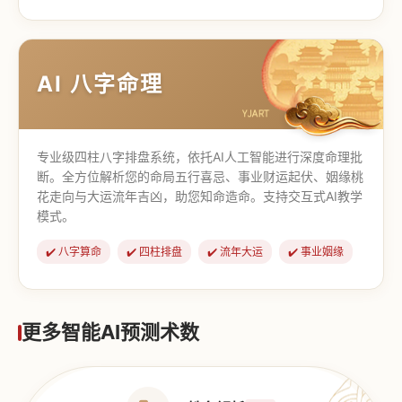
【道家奇门】
【传统奇门】
AI 八字命理
专业级四柱八字排盘系统，依托AI人工智能进行深度命理批
断。全方位解析您的命局五行喜忌、事业财运起伏、姻缘桃
花走向与大运流年吉凶，助您知命造命。支持交互式AI教学
模式。
✔️ 八字算命
✔️ 四柱排盘
✔️ 流年大运
✔️ 事业姻缘
更多智能AI预测术数