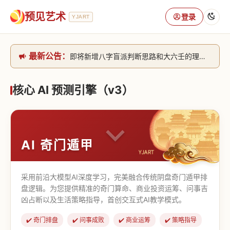
预见艺术
登录
YJART
最新公告：
即将新增八字盲派判断思路和大六壬的理气+取像判断思路。[内侧中，捐赠会员可用]2026/6/30
网站升级完成，升级全模块的算法，限时开放用户注册。2026/6/27
本站已全面接入DeepSeek-v4模型，捐赠会员支持更多功能，推理测算更精准！2026/5/28
核心 AI 预测引擎（v3）
致老用户的一封信，旧站充值会员开放注册截止到8月25日 2026/2/25
AI 奇门遁甲
采用前沿大模型AI深度学习，完美融合传统阴盘奇门遁甲排
盘逻辑。为您提供精准的奇门算命、商业投资运筹、问事吉
凶占断以及生活策略指导，首创交互式AI教学模式。
✔️ 奇门排盘
✔️ 问事成败
✔️ 商业运筹
✔️ 策略指导