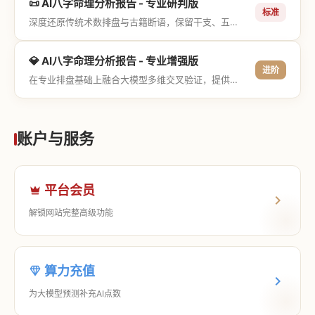
📜 AI八字命理分析报告 - 专业研判版
标准
深度还原传统术数排盘与古籍断语，保留干支、五行与神煞等专业术语，适合追求严谨考证与具备易学基础的用户。
💎 AI八字命理分析报告 - 专业增强版
进阶
在专业排盘基础上融合大模型多维交叉验证，提供更详尽的流年推演、应期运筹、象意深度剖析，以及全方位的运筹决策指导。
账户与服务
平台会员
解锁网站完整高级功能
算力充值
为大模型预测补充AI点数