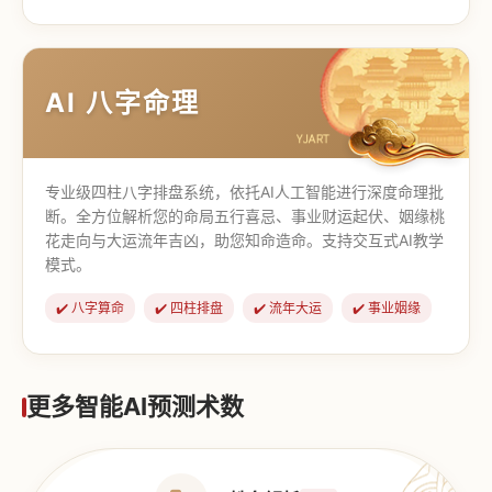
【道家奇门】
【传统奇门】
AI 八字命理
专业级四柱八字排盘系统，依托AI人工智能进行深度命理批
断。全方位解析您的命局五行喜忌、事业财运起伏、姻缘桃
花走向与大运流年吉凶，助您知命造命。支持交互式AI教学
模式。
✔️ 八字算命
✔️ 四柱排盘
✔️ 流年大运
✔️ 事业姻缘
更多智能AI预测术数