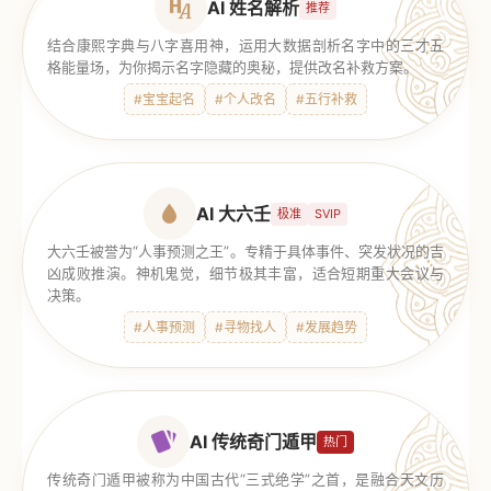
AI 姓名解析
推荐
结合康熙字典与八字喜用神，运用大数据剖析名字中的三才五
格能量场，为你揭示名字隐藏的奥秘，提供改名补救方案。
#宝宝起名
#个人改名
#五行补救
AI 大六壬
极准
SVIP
大六壬被誉为“人事预测之王”。专精于具体事件、突发状况的吉
凶成败推演。神机鬼觉，细节极其丰富，适合短期重大会议与
决策。
#人事预测
#寻物找人
#发展趋势
AI 传统奇门遁甲
热门
传统奇门遁甲被称为中国古代“三式绝学”之首，是融合天文历