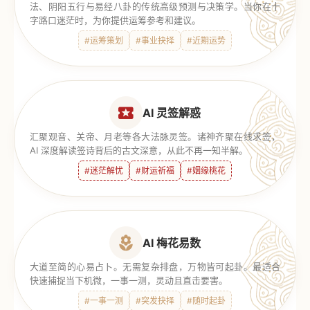
法、阴阳五行与易经八卦的传统高级预测与决策学。当你在十
字路口迷茫时，为你提供运筹参考和建议。
#运筹策划
#事业抉择
#近期运势
AI 灵签解惑
汇聚观音、关帝、月老等各大法脉灵签。诸神齐聚在线求签，
AI 深度解读签诗背后的古文深意，从此不再一知半解。
#迷茫解忧
#财运祈福
#姻缘桃花
AI 梅花易数
大道至简的心易占卜。无需复杂排盘，万物皆可起卦。最适合
快速捕捉当下机微，一事一测，灵动且直击要害。
#一事一测
#突发抉择
#随时起卦