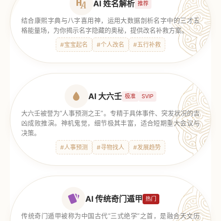
AI 姓名解析
推荐
结合康熙字典与八字喜用神，运用大数据剖析名字中的三才五
格能量场，为你揭示名字隐藏的奥秘，提供改名补救方案。
#宝宝起名
#个人改名
#五行补救
AI 大六壬
极准
SVIP
大六壬被誉为“人事预测之王”。专精于具体事件、突发状况的吉
凶成败推演。神机鬼觉，细节极其丰富，适合短期重大会议与
决策。
#人事预测
#寻物找人
#发展趋势
AI 传统奇门遁甲
热门
传统奇门遁甲被称为中国古代“三式绝学”之首，是融合天文历