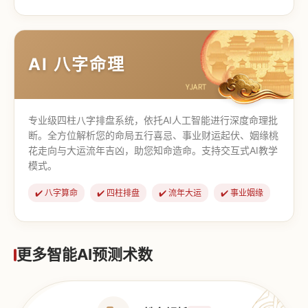
【道家奇门】
【传统奇门】
AI 八字命理
专业级四柱八字排盘系统，依托AI人工智能进行深度命理批
断。全方位解析您的命局五行喜忌、事业财运起伏、姻缘桃
花走向与大运流年吉凶，助您知命造命。支持交互式AI教学
模式。
✔️ 八字算命
✔️ 四柱排盘
✔️ 流年大运
✔️ 事业姻缘
更多智能AI预测术数