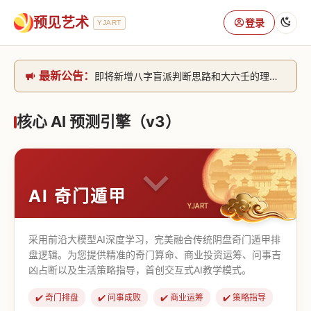
预见艺术
登录
YJART
最新公告：
即将新增八字盲派判断思路和大六壬的理气+取像判断思路。[内侧中，捐赠会员可用]2026/6/30
网站升级完成，升级全模块的算法，限时开放用户注册。2026/6/27
本站已全面接入DeepSeek-v4模型，捐赠会员支持更多功能，推理测算更精准！2026/5/28
核心 AI 预测引擎（v3）
致老用户的一封信，旧站充值会员开放注册截止到8月25日 2026/2/25
AI 奇门遁甲
采用前沿大模型AI深度学习，完美融合传统阴盘奇门遁甲排
盘逻辑。为您提供精准的奇门算命、商业投资运筹、问事吉
凶占断以及生活策略指导，首创交互式AI教学模式。
✔️ 奇门排盘
✔️ 问事成败
✔️ 商业运筹
✔️ 策略指导