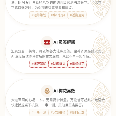
法、阴阳五行与易经八卦的传统高级预测与决策学。当你在十
字路口迷茫时，为你提供运筹参考和建议。
#运筹策划
#事业抉择
#近期运势
AI 灵签解惑
汇聚观音、关帝、月老等各大法脉灵签。诸神齐聚在线求签，
AI 深度解读签诗背后的古文深意，从此不再一知半解。
#迷茫解忧
#财运祈福
#姻缘桃花
AI 梅花易数
大道至简的心易占卜。无需复杂排盘，万物皆可起卦。最适合
快速捕捉当下机微，一事一测，灵动且直击要害。
#一事一测
#突发抉择
#随时起卦