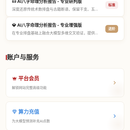
📜 AI八字命理分析报告 - 专业研判版
标准
深度还原传统术数排盘与古籍断语，保留干支、五行与神煞等专业术语，适合追求严谨考证与具备易学基础的用户。
💎 AI八字命理分析报告 - 专业增强版
进阶
在专业排盘基础上融合大模型多维交叉验证，提供更详尽的流年推演、应期运筹、象意深度剖析，以及全方位的运筹决策指导。
账户与服务
平台会员
解锁网站完整高级功能
算力充值
为大模型预测补充AI点数