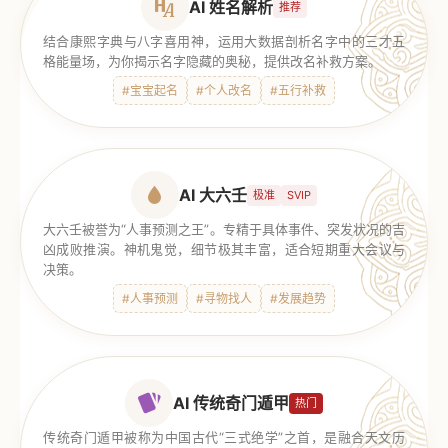
AI 姓名解析
推荐
结合康熙字典与八字喜用神，运用大数据剖析名字中的三才五
格能量场，为你揭示名字隐藏的奥秘，提供改名补救方案。
#宝宝起名
#个人改名
#五行补救
AI 大六壬
极准
SVIP
大六壬被誉为“人事预测之王”。专精于具体事件、突发状况的吉
凶成败推演。神机鬼觉，细节极其丰富，适合短期重大会议与
决策。
#人事预测
#寻物找人
#发展趋势
AI 传统奇门遁甲
热门
传统奇门遁甲被称为中国古代“三式绝学”之首，是融合天文历