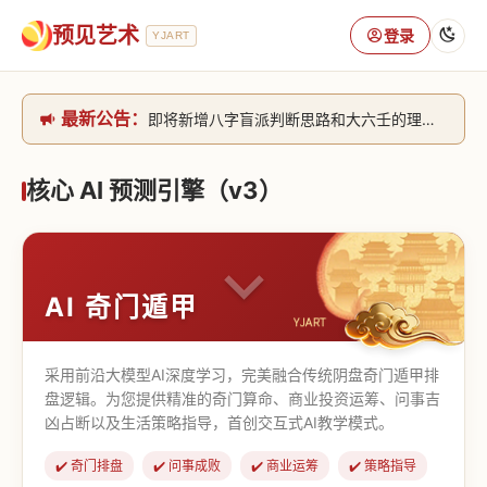
预见艺术
登录
YJART
最新公告：
即将新增八字盲派判断思路和大六壬的理气+取像判断思路。[内侧中，捐赠会员可用]2026/6/30
网站升级完成，升级全模块的算法，限时开放用户注册。2026/6/27
本站已全面接入DeepSeek-v4模型，捐赠会员支持更多功能，推理测算更精准！2026/5/28
核心 AI 预测引擎（v3）
致老用户的一封信，旧站充值会员开放注册截止到8月25日 2026/2/25
AI 奇门遁甲
采用前沿大模型AI深度学习，完美融合传统阴盘奇门遁甲排
盘逻辑。为您提供精准的奇门算命、商业投资运筹、问事吉
凶占断以及生活策略指导，首创交互式AI教学模式。
✔️ 奇门排盘
✔️ 问事成败
✔️ 商业运筹
✔️ 策略指导