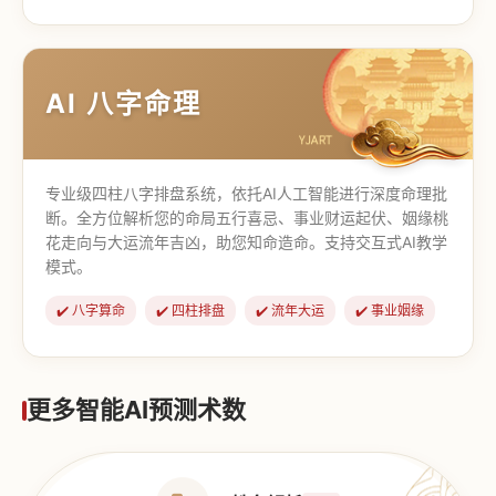
【道家奇门】
【传统奇门】
AI 八字命理
专业级四柱八字排盘系统，依托AI人工智能进行深度命理批
断。全方位解析您的命局五行喜忌、事业财运起伏、姻缘桃
花走向与大运流年吉凶，助您知命造命。支持交互式AI教学
模式。
✔️ 八字算命
✔️ 四柱排盘
✔️ 流年大运
✔️ 事业姻缘
更多智能AI预测术数