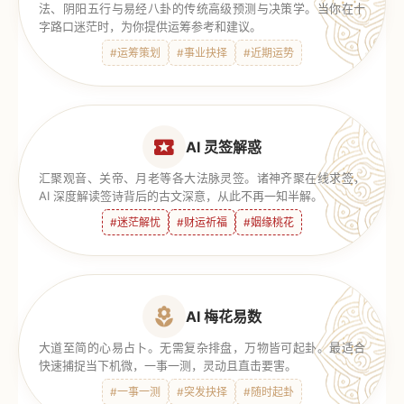
法、阴阳五行与易经八卦的传统高级预测与决策学。当你在十
字路口迷茫时，为你提供运筹参考和建议。
#运筹策划
#事业抉择
#近期运势
AI 灵签解惑
汇聚观音、关帝、月老等各大法脉灵签。诸神齐聚在线求签，
AI 深度解读签诗背后的古文深意，从此不再一知半解。
#迷茫解忧
#财运祈福
#姻缘桃花
AI 梅花易数
大道至简的心易占卜。无需复杂排盘，万物皆可起卦。最适合
快速捕捉当下机微，一事一测，灵动且直击要害。
#一事一测
#突发抉择
#随时起卦