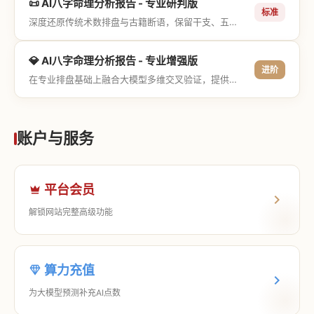
📜 AI八字命理分析报告 - 专业研判版
标准
深度还原传统术数排盘与古籍断语，保留干支、五行与神煞等专业术语，适合追求严谨考证与具备易学基础的用户。
💎 AI八字命理分析报告 - 专业增强版
进阶
在专业排盘基础上融合大模型多维交叉验证，提供更详尽的流年推演、应期运筹、象意深度剖析，以及全方位的运筹决策指导。
账户与服务
平台会员
解锁网站完整高级功能
算力充值
为大模型预测补充AI点数