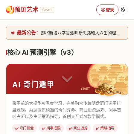
预见艺术
登录
YJART
最新公告：
即将新增八字盲派判断思路和大六壬的理气+取像判断思路。[内侧中，捐赠会员可用]2026/6/30
网站升级完成，升级全模块的算法，限时开放用户注册。2026/6/27
本站已全面接入DeepSeek-v4模型，捐赠会员支持更多功能，推理测算更精准！2026/5/28
核心 AI 预测引擎（v3）
致老用户的一封信，旧站充值会员开放注册截止到8月25日 2026/2/25
AI 奇门遁甲
采用前沿大模型AI深度学习，完美融合传统阴盘奇门遁甲排
盘逻辑。为您提供精准的奇门算命、商业投资运筹、问事吉
凶占断以及生活策略指导，首创交互式AI教学模式。
✔️ 奇门排盘
✔️ 问事成败
✔️ 商业运筹
✔️ 策略指导