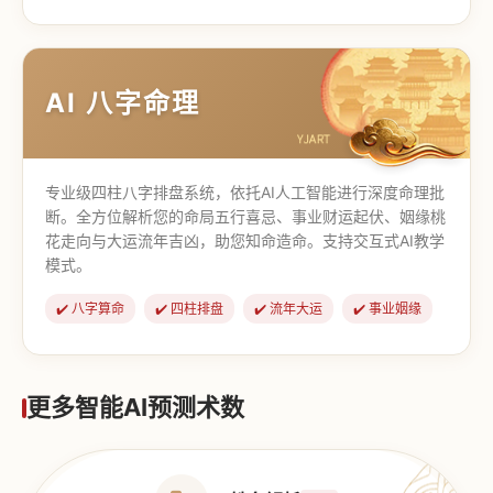
【道家奇门】
【传统奇门】
AI 八字命理
专业级四柱八字排盘系统，依托AI人工智能进行深度命理批
断。全方位解析您的命局五行喜忌、事业财运起伏、姻缘桃
花走向与大运流年吉凶，助您知命造命。支持交互式AI教学
模式。
✔️ 八字算命
✔️ 四柱排盘
✔️ 流年大运
✔️ 事业姻缘
更多智能AI预测术数