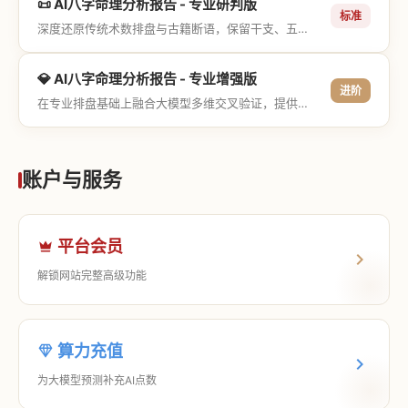
📜 AI八字命理分析报告 - 专业研判版
标准
深度还原传统术数排盘与古籍断语，保留干支、五行与神煞等专业术语，适合追求严谨考证与具备易学基础的用户。
💎 AI八字命理分析报告 - 专业增强版
进阶
在专业排盘基础上融合大模型多维交叉验证，提供更详尽的流年推演、应期运筹、象意深度剖析，以及全方位的运筹决策指导。
账户与服务
平台会员
解锁网站完整高级功能
算力充值
为大模型预测补充AI点数