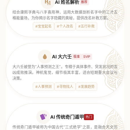
AI 姓名解析
推荐
结合康熙字典与八字喜用神，运用大数据剖析名字中的三才五
格能量场，为你揭示名字隐藏的奥秘，提供改名补救方案。
#宝宝起名
#个人改名
#五行补救
AI 大六壬
极准
SVIP
大六壬被誉为“人事预测之王”。专精于具体事件、突发状况的吉
凶成败推演。神机鬼觉，细节极其丰富，适合短期重大会议与
决策。
#人事预测
#寻物找人
#发展趋势
AI 传统奇门遁甲
热门
传统奇门遁甲被称为中国古代“三式绝学”之首，是融合天文历