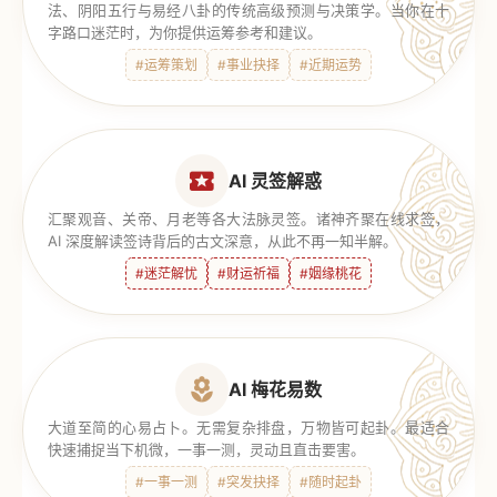
法、阴阳五行与易经八卦的传统高级预测与决策学。当你在十
字路口迷茫时，为你提供运筹参考和建议。
#运筹策划
#事业抉择
#近期运势
AI 灵签解惑
汇聚观音、关帝、月老等各大法脉灵签。诸神齐聚在线求签，
AI 深度解读签诗背后的古文深意，从此不再一知半解。
#迷茫解忧
#财运祈福
#姻缘桃花
AI 梅花易数
大道至简的心易占卜。无需复杂排盘，万物皆可起卦。最适合
快速捕捉当下机微，一事一测，灵动且直击要害。
#一事一测
#突发抉择
#随时起卦