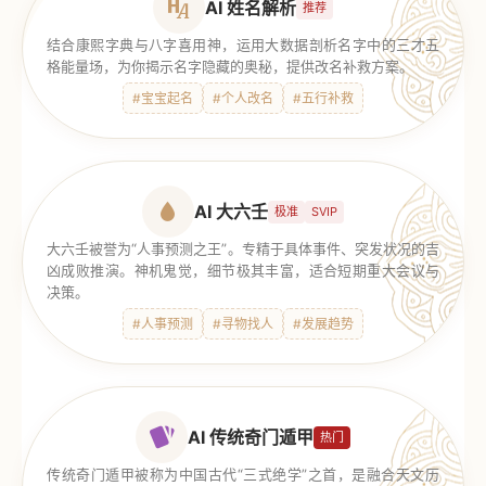
AI 姓名解析
推荐
结合康熙字典与八字喜用神，运用大数据剖析名字中的三才五
格能量场，为你揭示名字隐藏的奥秘，提供改名补救方案。
#宝宝起名
#个人改名
#五行补救
AI 大六壬
极准
SVIP
大六壬被誉为“人事预测之王”。专精于具体事件、突发状况的吉
凶成败推演。神机鬼觉，细节极其丰富，适合短期重大会议与
决策。
#人事预测
#寻物找人
#发展趋势
AI 传统奇门遁甲
热门
传统奇门遁甲被称为中国古代“三式绝学”之首，是融合天文历