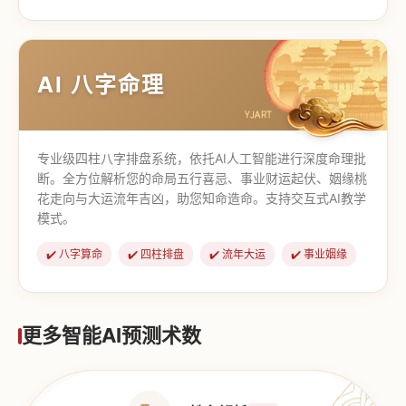
【道家奇门】
【传统奇门】
AI 八字命理
专业级四柱八字排盘系统，依托AI人工智能进行深度命理批
断。全方位解析您的命局五行喜忌、事业财运起伏、姻缘桃
花走向与大运流年吉凶，助您知命造命。支持交互式AI教学
模式。
✔️ 八字算命
✔️ 四柱排盘
✔️ 流年大运
✔️ 事业姻缘
更多智能AI预测术数