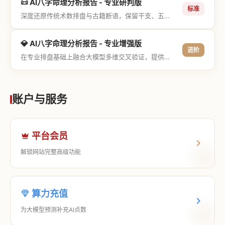
📜 AI八字命理分析报告 - 专业研判版
标准
深度还原传统术数排盘与古籍断语，保留干支、五行与神煞等专业术语，适合追求严谨考证与具备易学基础的用户。
💎 AI八字命理分析报告 - 专业增强版
进阶
在专业排盘基础上融合大模型多维交叉验证，提供更详尽的流年推演、应期运筹、象意深度剖析，以及全方位的运筹决策指导。
账户与服务
平台会员
解锁网站完整高级功能
算力充值
为大模型预测补充AI点数