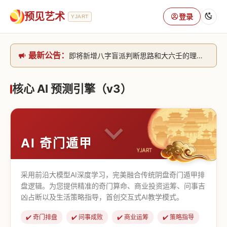
预见艺术
登录
YJART
最新公告：
即将新增八字盲派判断思路和大六壬的理气+取像判断思路。[内侧中，捐赠会员可用]2026/6/30
网站升级完成，升级全模块的算法，限时开放用户注册。2026/6/27
本站已全面接入DeepSeek-v4模型，捐赠会员支持更多功能，推理测算更精准！2026/5/28
核心 AI 预测引擎（v3）
致老用户的一封信，旧站充值会员开放注册截止到8月25日 2026/2/25
AI 奇门遁甲
采用前沿大模型AI深度学习，完美融合传统阴盘奇门遁甲排
盘逻辑。为您提供精准的奇门算命、商业投资运筹、问事吉
凶占断以及生活策略指导，首创交互式AI教学模式。
✔️ 奇门排盘
✔️ 问事成败
✔️ 商业运筹
✔️ 策略指导