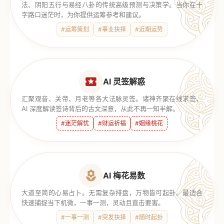
法、阴阳五行与易经八卦的传统高级预测与决策学。当你在十
字路口迷茫时，为你提供运筹参考和建议。
#运筹策划
#事业抉择
#近期运势
AI 灵签解惑
汇聚观音、关帝、月老等各大法脉灵签。诸神齐聚在线求签，
AI 深度解读签诗背后的古文深意，从此不再一知半解。
#迷茫解忧
#财运祈福
#姻缘桃花
AI 梅花易数
大道至简的心易占卜。无需复杂排盘，万物皆可起卦。最适合
快速捕捉当下机微，一事一测，灵动且直击要害。
#一事一测
#突发抉择
#随时起卦