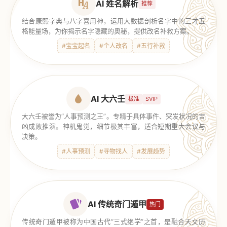
AI 姓名解析
推荐
结合康熙字典与八字喜用神，运用大数据剖析名字中的三才五
格能量场，为你揭示名字隐藏的奥秘，提供改名补救方案。
#宝宝起名
#个人改名
#五行补救
AI 大六壬
极准
SVIP
大六壬被誉为“人事预测之王”。专精于具体事件、突发状况的吉
凶成败推演。神机鬼觉，细节极其丰富，适合短期重大会议与
决策。
#人事预测
#寻物找人
#发展趋势
AI 传统奇门遁甲
热门
传统奇门遁甲被称为中国古代“三式绝学”之首，是融合天文历