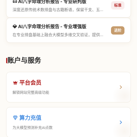
📜 AI八字命理分析报告 - 专业研判版
标准
深度还原传统术数排盘与古籍断语，保留干支、五行与神煞等专业术语，适合追求严谨考证与具备易学基础的用户。
💎 AI八字命理分析报告 - 专业增强版
进阶
在专业排盘基础上融合大模型多维交叉验证，提供更详尽的流年推演、应期运筹、象意深度剖析，以及全方位的运筹决策指导。
账户与服务
平台会员
解锁网站完整高级功能
算力充值
为大模型预测补充AI点数