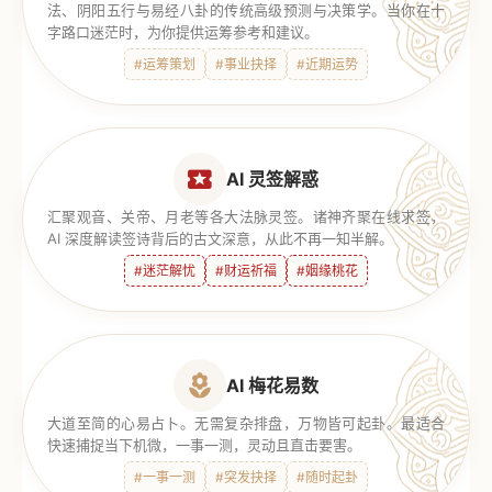
法、阴阳五行与易经八卦的传统高级预测与决策学。当你在十
字路口迷茫时，为你提供运筹参考和建议。
#运筹策划
#事业抉择
#近期运势
AI 灵签解惑
汇聚观音、关帝、月老等各大法脉灵签。诸神齐聚在线求签，
AI 深度解读签诗背后的古文深意，从此不再一知半解。
#迷茫解忧
#财运祈福
#姻缘桃花
AI 梅花易数
大道至简的心易占卜。无需复杂排盘，万物皆可起卦。最适合
快速捕捉当下机微，一事一测，灵动且直击要害。
#一事一测
#突发抉择
#随时起卦