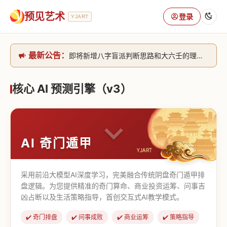
预见艺术
登录
YJART
最新公告：
即将新增八字盲派判断思路和大六壬的理气+取像判断思路。[内侧中，捐赠会员可用]2026/6/30
网站升级完成，升级全模块的算法，限时开放用户注册。2026/6/27
本站已全面接入DeepSeek-v4模型，捐赠会员支持更多功能，推理测算更精准！2026/5/28
核心 AI 预测引擎（v3）
致老用户的一封信，旧站充值会员开放注册截止到8月25日 2026/2/25
AI 奇门遁甲
采用前沿大模型AI深度学习，完美融合传统阴盘奇门遁甲排
盘逻辑。为您提供精准的奇门算命、商业投资运筹、问事吉
凶占断以及生活策略指导，首创交互式AI教学模式。
✔️ 奇门排盘
✔️ 问事成败
✔️ 商业运筹
✔️ 策略指导