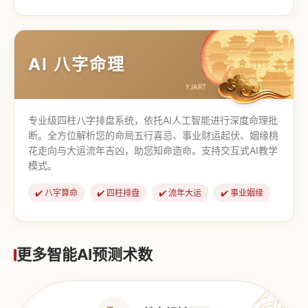
【道家奇门】
【传统奇门】
AI 八字命理
专业级四柱八字排盘系统，依托AI人工智能进行深度命理批
断。全方位解析您的命局五行喜忌、事业财运起伏、姻缘桃
花走向与大运流年吉凶，助您知命造命。支持交互式AI教学
模式。
✔️ 八字算命
✔️ 四柱排盘
✔️ 流年大运
✔️ 事业姻缘
更多智能AI预测术数