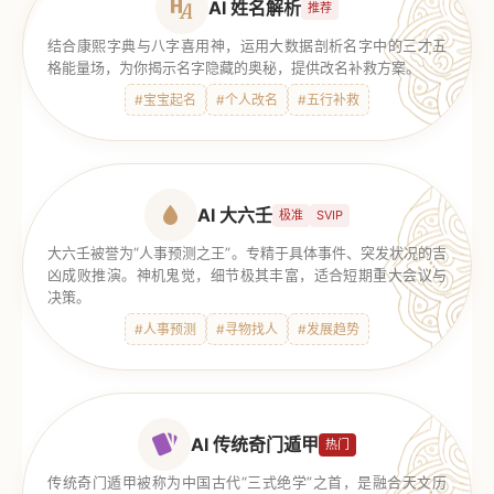
AI 姓名解析
推荐
结合康熙字典与八字喜用神，运用大数据剖析名字中的三才五
格能量场，为你揭示名字隐藏的奥秘，提供改名补救方案。
#宝宝起名
#个人改名
#五行补救
AI 大六壬
极准
SVIP
大六壬被誉为“人事预测之王”。专精于具体事件、突发状况的吉
凶成败推演。神机鬼觉，细节极其丰富，适合短期重大会议与
决策。
#人事预测
#寻物找人
#发展趋势
AI 传统奇门遁甲
热门
传统奇门遁甲被称为中国古代“三式绝学”之首，是融合天文历