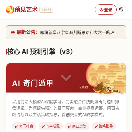
预见艺术
登录
YJART
最新公告：
即将新增八字盲派判断思路和大六壬的理气+取像判断思路。[内侧中，捐赠会员可用]2026/6/30
网站升级完成，升级全模块的算法，限时开放用户注册。2026/6/27
本站已全面接入DeepSeek-v4模型，捐赠会员支持更多功能，推理测算更精准！2026/5/28
核心 AI 预测引擎（v3）
致老用户的一封信，旧站充值会员开放注册截止到8月25日 2026/2/25
AI 奇门遁甲
采用前沿大模型AI深度学习，完美融合传统阴盘奇门遁甲排
盘逻辑。为您提供精准的奇门算命、商业投资运筹、问事吉
凶占断以及生活策略指导，首创交互式AI教学模式。
✔️ 奇门排盘
✔️ 问事成败
✔️ 商业运筹
✔️ 策略指导