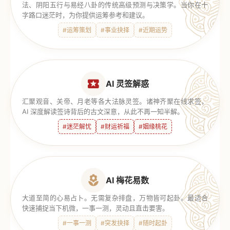
法、阴阳五行与易经八卦的传统高级预测与决策学。当你在十
字路口迷茫时，为你提供运筹参考和建议。
#运筹策划
#事业抉择
#近期运势
AI 灵签解惑
汇聚观音、关帝、月老等各大法脉灵签。诸神齐聚在线求签，
AI 深度解读签诗背后的古文深意，从此不再一知半解。
#迷茫解忧
#财运祈福
#姻缘桃花
AI 梅花易数
大道至简的心易占卜。无需复杂排盘，万物皆可起卦。最适合
快速捕捉当下机微，一事一测，灵动且直击要害。
#一事一测
#突发抉择
#随时起卦