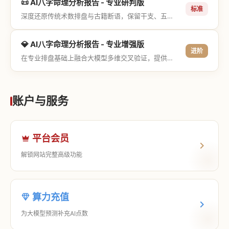
📜 AI八字命理分析报告 - 专业研判版
标准
深度还原传统术数排盘与古籍断语，保留干支、五行与神煞等专业术语，适合追求严谨考证与具备易学基础的用户。
💎 AI八字命理分析报告 - 专业增强版
进阶
在专业排盘基础上融合大模型多维交叉验证，提供更详尽的流年推演、应期运筹、象意深度剖析，以及全方位的运筹决策指导。
账户与服务
平台会员
解锁网站完整高级功能
算力充值
为大模型预测补充AI点数