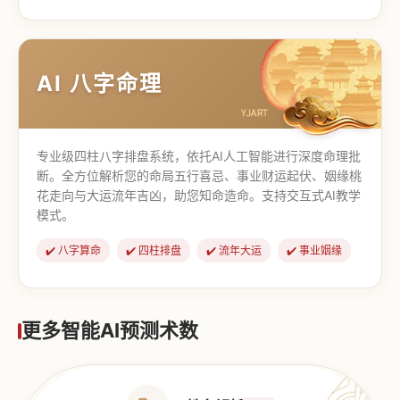
【道家奇门】
【传统奇门】
AI 八字命理
专业级四柱八字排盘系统，依托AI人工智能进行深度命理批
断。全方位解析您的命局五行喜忌、事业财运起伏、姻缘桃
花走向与大运流年吉凶，助您知命造命。支持交互式AI教学
模式。
✔️ 八字算命
✔️ 四柱排盘
✔️ 流年大运
✔️ 事业姻缘
更多智能AI预测术数