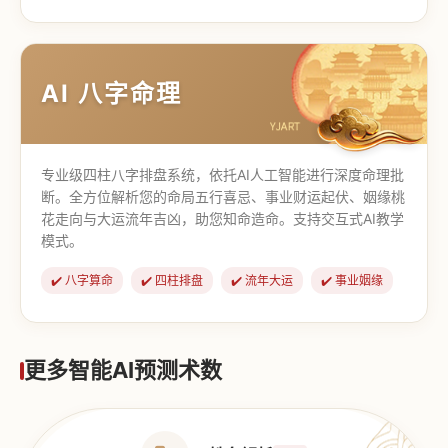
【道家奇门】
【传统奇门】
AI 八字命理
专业级四柱八字排盘系统，依托AI人工智能进行深度命理批
断。全方位解析您的命局五行喜忌、事业财运起伏、姻缘桃
花走向与大运流年吉凶，助您知命造命。支持交互式AI教学
模式。
✔️ 八字算命
✔️ 四柱排盘
✔️ 流年大运
✔️ 事业姻缘
更多智能AI预测术数