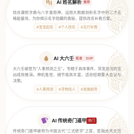
AI 姓名解析
推荐
结合康熙字典与八字喜用神，运用大数据剖析名字中的三才五
格能量场，为你揭示名字隐藏的奥秘，提供改名补救方案。
#宝宝起名
#个人改名
#五行补救
AI 大六壬
极准
SVIP
大六壬被誉为“人事预测之王”。专精于具体事件、突发状况的吉
凶成败推演。神机鬼觉，细节极其丰富，适合短期重大会议与
决策。
#人事预测
#寻物找人
#发展趋势
AI 传统奇门遁甲
热门
传统奇门遁甲被称为中国古代“三式绝学”之首，是融合天文历