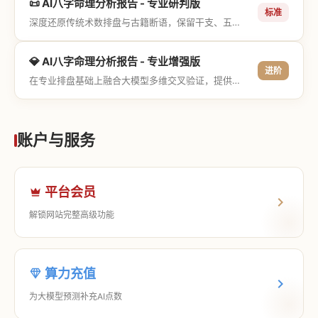
📜 AI八字命理分析报告 - 专业研判版
标准
深度还原传统术数排盘与古籍断语，保留干支、五行与神煞等专业术语，适合追求严谨考证与具备易学基础的用户。
💎 AI八字命理分析报告 - 专业增强版
进阶
在专业排盘基础上融合大模型多维交叉验证，提供更详尽的流年推演、应期运筹、象意深度剖析，以及全方位的运筹决策指导。
账户与服务
平台会员
解锁网站完整高级功能
算力充值
为大模型预测补充AI点数