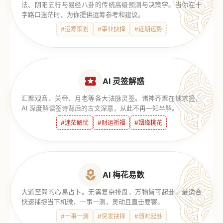
法、阴阳五行与易经八卦的传统高级预测与决策学。当你在十
字路口迷茫时，为你提供运筹参考和建议。
#运筹策划
#事业抉择
#近期运势
AI 灵签解惑
汇聚观音、关帝、月老等各大法脉灵签。诸神齐聚在线求签，
AI 深度解读签诗背后的古文深意，从此不再一知半解。
#迷茫解忧
#财运祈福
#姻缘桃花
AI 梅花易数
大道至简的心易占卜。无需复杂排盘，万物皆可起卦。最适合
快速捕捉当下机微，一事一测，灵动且直击要害。
#一事一测
#突发抉择
#随时起卦