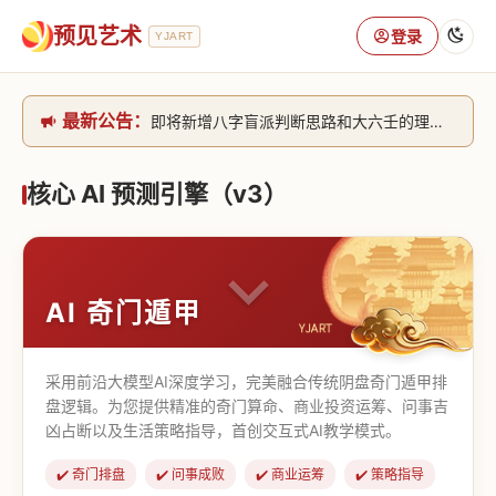
预见艺术
登录
YJART
即将新增八字盲派判断思路和大六壬的理气+取像判断思路。[内侧中，捐赠会员可用]2026/6/30
最新公告：
网站升级完成，升级全模块的算法，限时开放用户注册。2026/6/27
本站已全面接入DeepSeek-v4模型，捐赠会员支持更多功能，推理测算更精准！2026/5/28
核心 AI 预测引擎（v3）
致老用户的一封信，旧站充值会员开放注册截止到8月25日 2026/2/25
AI 奇门遁甲
采用前沿大模型AI深度学习，完美融合传统阴盘奇门遁甲排
盘逻辑。为您提供精准的奇门算命、商业投资运筹、问事吉
凶占断以及生活策略指导，首创交互式AI教学模式。
✔️ 奇门排盘
✔️ 问事成败
✔️ 商业运筹
✔️ 策略指导