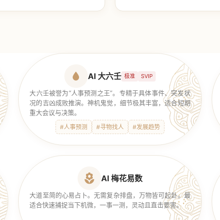
【传统奇门】
AI 大六壬
极准
SVIP
大六壬被誉为“人事预测之王”。专精于具体事件、突发状
况的吉凶成败推演。神机鬼觉，细节极其丰富，适合短期
重大会议与决策。
#人事预测
#寻物找人
#发展趋势
AI 梅花易数
大道至简的心易占卜。无需复杂排盘，万物皆可起卦。最
适合快速捕捉当下机微，一事一测，灵动且直击要害。