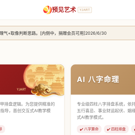
预见艺术
YJART
+取像判断思路。[内侧中，捐赠会员可用]2026/6/30
放用户注册。2026/6/27
，捐赠会员支持更多功能，推理测算更精准！2026/5/28
止到8月25日 2026/2/25
AI 八字命理
遁甲排盘逻辑。为您提供精准的
专业级四柱八字排盘系统，依托
指导，首创交互式AI教学模
五行喜忌、事业财运起伏、姻
式AI教学模式。
导
✔️ 八字算命
✔️ 四柱排盘