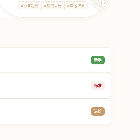
#行业趋势
#投资大局
#年运推演
新手
标准
进阶