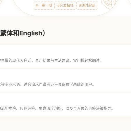
#一事一测
#突发抉择
#随时起卦
体和English）
俗易懂的现代大白话，直击结果与生活建议，零门槛轻松阅读。
煞等专业术语，适合追求严谨考证与具备易学基础的用户。
的流年推演、应期运筹、象意深度剖析，以及全方位的运筹决策指导。