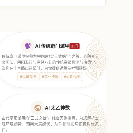
AI 传统奇门遁甲
热门
传统奇门遁甲被称为中国古代“三式绝学”之首，是融合天
文历法、阴阳五行与易经八卦的传统高级预测与决策学。
当你在十字路口迷茫时，为你提供运筹参考和建议。
#运筹策划
#事业抉择
#近期运势
AI 太乙神数
古代皇家御用的“三式之首”。结合天象排盘，为您解析宏
观环境趋势，预判大局起伏，助你提前布局把握时代风
口。