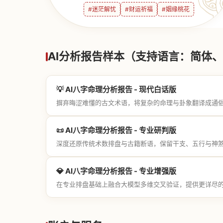
#迷茫解忧
#财运祈福
#姻缘桃花
AI分析报告样本（支持语言：简体、繁
💡 AI八字命理分析报告 - 现代白话版
摒弃晦涩难懂的古文术语，将复杂的命理与卦象翻译成通
📜 AI八字命理分析报告 - 专业研判版
深度还原传统术数排盘与古籍断语，保留干支、五行与神
💎 AI八字命理分析报告 - 专业增强版
在专业排盘基础上融合大模型多维交叉验证，提供更详尽