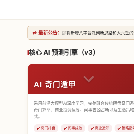
最新公告：
即将新增八字盲派判断思路和大六壬的理气
网站升级完成，升级全模块的算法，限时开
本站已全面接入DeepSeek-v4模型
核心 AI 预测引擎（v3）
致老用户的一封信，旧站充值会员开放注册截
AI 奇门遁甲
采用前沿大模型AI深度学习，完美融合传统阴盘奇门
奇门算命、商业投资运筹、问事吉凶占断以及生活策略
式。
✔️ 奇门排盘
✔️ 问事成败
✔️ 商业运筹
✔️ 策略指