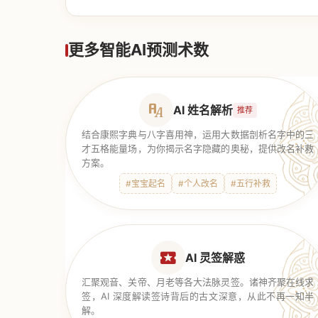
【道家奇门】
更多智能AI预测术数
AI 姓名解析
推荐
结合康熙字典与八字喜用神，运用大数据剖析名字中的三
才五格能量场，为你揭示名字隐藏的奥秘，提供改名补救
方案。
#宝宝起名
#个人改名
#五行补救
AI 灵签解惑
汇聚观音、关帝、月老等各大法脉灵签。诸神齐聚在线求
签，AI 深度解读签诗背后的古文深意，从此不再一知半
解。