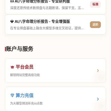
📜 AI八字命理分析报告 - 专业研判版
标准
深度还原传统术数排盘与古籍断语，保留干支、五行与神煞等专业术语，适合追求严谨考证与具备易学基础的用户。
💎 AI八字命理分析报告 - 专业增强版
进阶
在专业排盘基础上融合大模型多维交叉验证，提供更详尽的流年推演、应期运筹、象意深度剖析，以及全方位的运筹决策指导。
账户与服务
平台会员
解锁网站完整高级功能
算力充值
为大模型预测补充AI点数