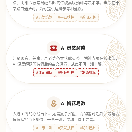
法、阴阳五行与易经八卦的传统高级预测与决策学。当你在十
字路口迷茫时，为你提供运筹参考和建议。
#运筹策划
#事业抉择
#近期运势
AI 灵签解惑
汇聚观音、关帝、月老等各大法脉灵签。诸神齐聚在线求签，
AI 深度解读签诗背后的古文深意，从此不再一知半解。
#迷茫解忧
#财运祈福
#姻缘桃花
AI 梅花易数
大道至简的心易占卜。无需复杂排盘，万物皆可起卦。最适合
快速捕捉当下机微，一事一测，灵动且直击要害。
#一事一测
#突发抉择
#随时起卦