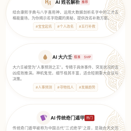
AI 姓名解析
推荐
结合康熙字典与八字喜用神，运用大数据剖析名字中的三才五
格能量场，为你揭示名字隐藏的奥秘，提供改名补救方案。
#宝宝起名
#个人改名
#五行补救
AI 大六壬
极准
SVIP
大六壬被誉为“人事预测之王”。专精于具体事件、突发状况的吉
凶成败推演。神机鬼觉，细节极其丰富，适合短期重大会议与
决策。
#人事预测
#寻物找人
#发展趋势
AI 传统奇门遁甲
热门
传统奇门遁甲被称为中国古代“三式绝学”之首，是融合天文历