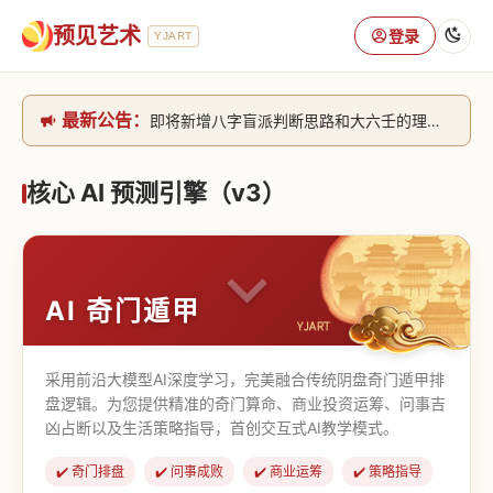
预见艺术
登录
YJART
最新公告：
即将新增八字盲派判断思路和大六壬的理气+取像判断思路。[内侧中，捐赠会员可用]2026/6/30
网站升级完成，升级全模块的算法，限时开放用户注册。2026/6/27
本站已全面接入DeepSeek-v4模型，捐赠会员支持更多功能，推理测算更精准！2026/5/28
核心 AI 预测引擎（v3）
致老用户的一封信，旧站充值会员开放注册截止到8月25日 2026/2/25
AI 奇门遁甲
采用前沿大模型AI深度学习，完美融合传统阴盘奇门遁甲排
盘逻辑。为您提供精准的奇门算命、商业投资运筹、问事吉
凶占断以及生活策略指导，首创交互式AI教学模式。
✔️ 奇门排盘
✔️ 问事成败
✔️ 商业运筹
✔️ 策略指导