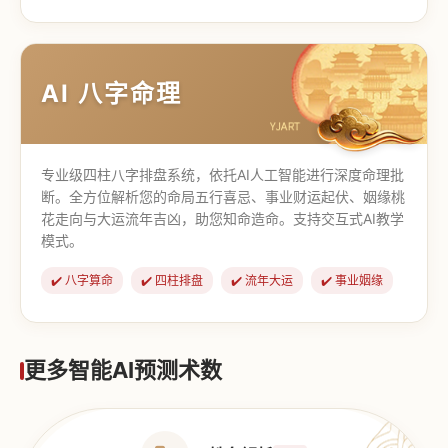
【道家奇门】
【传统奇门】
AI 八字命理
专业级四柱八字排盘系统，依托AI人工智能进行深度命理批
断。全方位解析您的命局五行喜忌、事业财运起伏、姻缘桃
花走向与大运流年吉凶，助您知命造命。支持交互式AI教学
模式。
✔️ 八字算命
✔️ 四柱排盘
✔️ 流年大运
✔️ 事业姻缘
更多智能AI预测术数