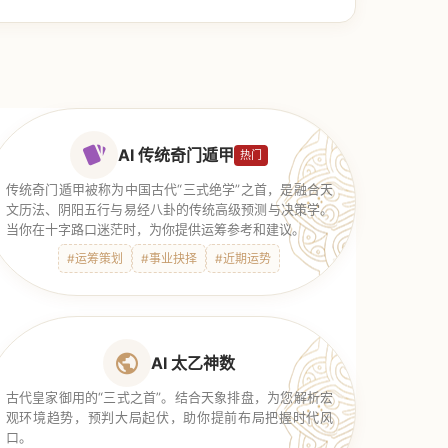
AI 传统奇门遁甲
热门
传统奇门遁甲被称为中国古代“三式绝学”之首，是融合天
文历法、阴阳五行与易经八卦的传统高级预测与决策学。
当你在十字路口迷茫时，为你提供运筹参考和建议。
#运筹策划
#事业抉择
#近期运势
AI 太乙神数
古代皇家御用的“三式之首”。结合天象排盘，为您解析宏
观环境趋势，预判大局起伏，助你提前布局把握时代风
口。