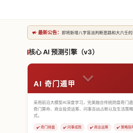
最新公告：
即将新增八字盲派判断思路和大六壬的理气
网站升级完成，升级全模块的算法，限时开
本站已全面接入DeepSeek-v4模型
核心 AI 预测引擎（v3）
致老用户的一封信，旧站充值会员开放注册截
AI 奇门遁甲
采用前沿大模型AI深度学习，完美融合传统阴盘奇门
奇门算命、商业投资运筹、问事吉凶占断以及生活策略
式。
✔️ 奇门排盘
✔️ 问事成败
✔️ 商业运筹
✔️ 策略指