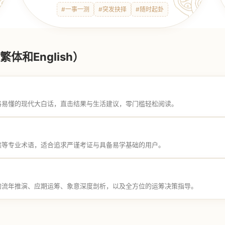
#一事一测
#突发抉择
#随时起卦
体和English）
俗易懂的现代大白话，直击结果与生活建议，零门槛轻松阅读。
煞等专业术语，适合追求严谨考证与具备易学基础的用户。
的流年推演、应期运筹、象意深度剖析，以及全方位的运筹决策指导。