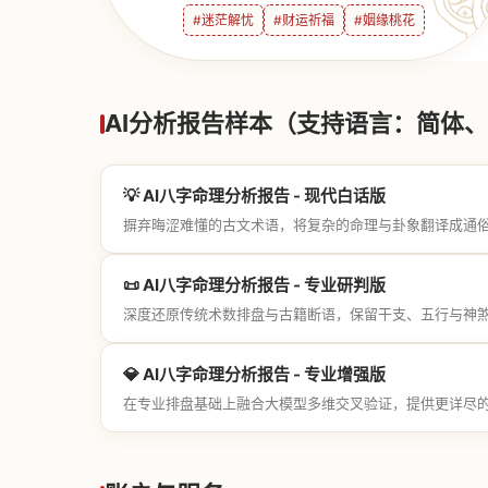
#迷茫解忧
#财运祈福
#姻缘桃花
AI分析报告样本（支持语言：简体、繁
💡 AI八字命理分析报告 - 现代白话版
摒弃晦涩难懂的古文术语，将复杂的命理与卦象翻译成通
📜 AI八字命理分析报告 - 专业研判版
深度还原传统术数排盘与古籍断语，保留干支、五行与神
💎 AI八字命理分析报告 - 专业增强版
在专业排盘基础上融合大模型多维交叉验证，提供更详尽