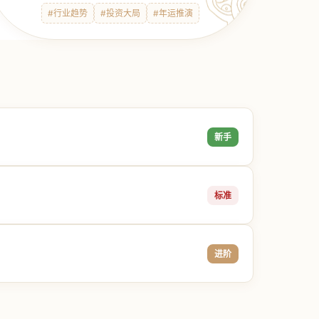
#行业趋势
#投资大局
#年运推演
新手
标准
进阶