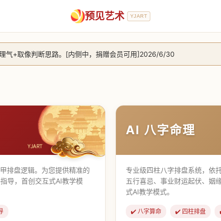
预见艺术
YJART
+取像判断思路。[内侧中，捐赠会员可用]2026/6/30
放用户注册。2026/6/27
，捐赠会员支持更多功能，推理测算更精准！2026/5/28
止到8月25日 2026/2/25
AI 八字命理
遁甲排盘逻辑。为您提供精准的
专业级四柱八字排盘系统，依托
指导，首创交互式AI教学模
五行喜忌、事业财运起伏、姻
式AI教学模式。
导
✔️ 八字算命
✔️ 四柱排盘