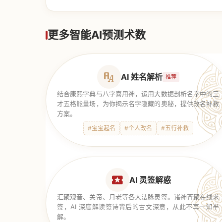
【道家奇门】
更多智能AI预测术数
AI 姓名解析
推荐
结合康熙字典与八字喜用神，运用大数据剖析名字中的三
才五格能量场，为你揭示名字隐藏的奥秘，提供改名补救
方案。
#宝宝起名
#个人改名
#五行补救
AI 灵签解惑
汇聚观音、关帝、月老等各大法脉灵签。诸神齐聚在线求
签，AI 深度解读签诗背后的古文深意，从此不再一知半
解。