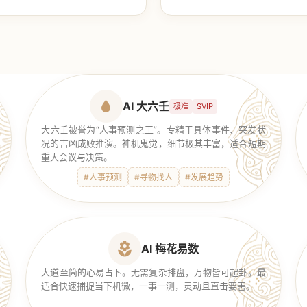
【传统奇门】
AI 大六壬
极准
SVIP
大六壬被誉为“人事预测之王”。专精于具体事件、突发状
况的吉凶成败推演。神机鬼觉，细节极其丰富，适合短期
重大会议与决策。
#人事预测
#寻物找人
#发展趋势
AI 梅花易数
大道至简的心易占卜。无需复杂排盘，万物皆可起卦。最
适合快速捕捉当下机微，一事一测，灵动且直击要害。