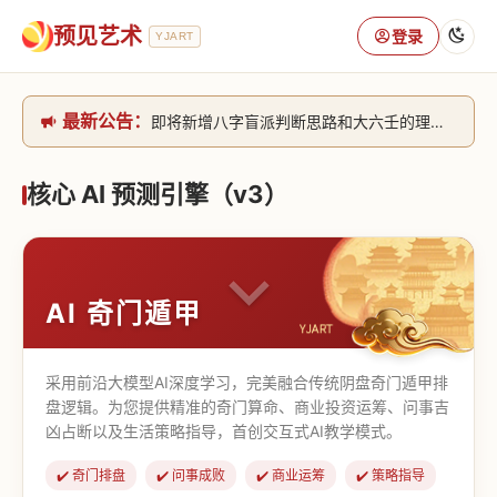
预见艺术
登录
YJART
即将新增八字盲派判断思路和大六壬的理气+取像判断思路。[内侧中，捐赠会员可用]2026/6/30
最新公告：
网站升级完成，升级全模块的算法，限时开放用户注册。2026/6/27
本站已全面接入DeepSeek-v4模型，捐赠会员支持更多功能，推理测算更精准！2026/5/28
致老用户的一封信，旧站充值会员开放注册截止到8月25日 2026/2/25
核心 AI 预测引擎（v3）
AI 奇门遁甲
采用前沿大模型AI深度学习，完美融合传统阴盘奇门遁甲排
盘逻辑。为您提供精准的奇门算命、商业投资运筹、问事吉
凶占断以及生活策略指导，首创交互式AI教学模式。
✔️ 奇门排盘
✔️ 问事成败
✔️ 商业运筹
✔️ 策略指导