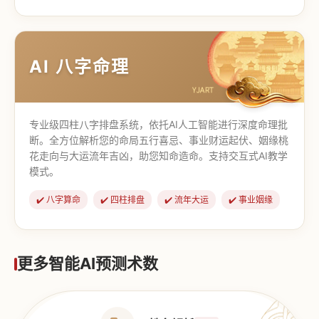
【道家奇门】
【传统奇门】
AI 八字命理
专业级四柱八字排盘系统，依托AI人工智能进行深度命理批
断。全方位解析您的命局五行喜忌、事业财运起伏、姻缘桃
花走向与大运流年吉凶，助您知命造命。支持交互式AI教学
模式。
✔️ 八字算命
✔️ 四柱排盘
✔️ 流年大运
✔️ 事业姻缘
更多智能AI预测术数