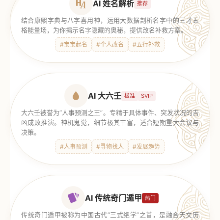
AI 姓名解析
推荐
结合康熙字典与八字喜用神，运用大数据剖析名字中的三才五
格能量场，为你揭示名字隐藏的奥秘，提供改名补救方案。
#宝宝起名
#个人改名
#五行补救
AI 大六壬
极准
SVIP
大六壬被誉为“人事预测之王”。专精于具体事件、突发状况的吉
凶成败推演。神机鬼觉，细节极其丰富，适合短期重大会议与
决策。
#人事预测
#寻物找人
#发展趋势
AI 传统奇门遁甲
热门
传统奇门遁甲被称为中国古代“三式绝学”之首，是融合天文历