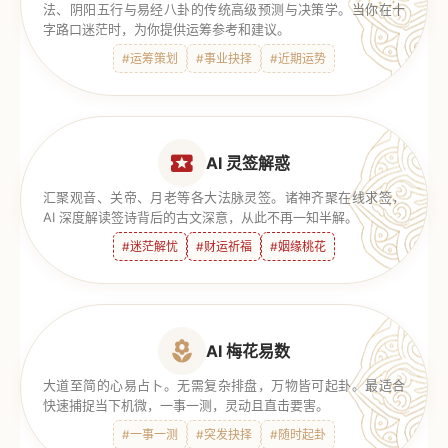
法、阴阳五行与易经八卦的传统高级预测与决策学。当你在十
字路口迷茫时，为你提供运筹参考和建议。
#运筹策划
#事业抉择
#近期运势
AI 灵签解惑
汇聚观音、关帝、月老等各大法脉灵签。诸神齐聚在线求签，
AI 深度解读签诗背后的古文深意，从此不再一知半解。
#迷茫解忧
#财运祈福
#姻缘桃花
AI 梅花易数
大道至简的心易占卜。无需复杂排盘，万物皆可起卦。最适合
快速捕捉当下机微，一事一测，灵动且直击要害。
#一事一测
#突发抉择
#随时起卦