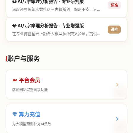
📜 AI八字命理分析报告 - 专业研判版
标准
深度还原传统术数排盘与古籍断语，保留干支、五行与神煞等专业术语，适合追求严谨考证与具备易学基础的用户。
💎 AI八字命理分析报告 - 专业增强版
进阶
在专业排盘基础上融合大模型多维交叉验证，提供更详尽的流年推演、应期运筹、象意深度剖析，以及全方位的运筹决策指导。
账户与服务
平台会员
解锁网站完整高级功能
算力充值
为大模型预测补充AI点数