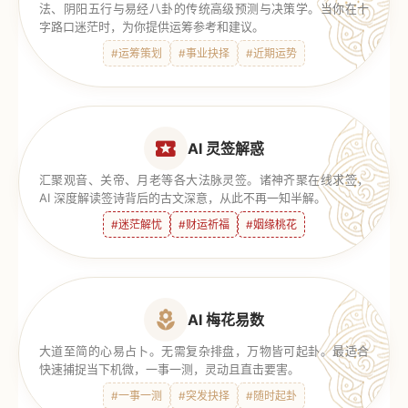
法、阴阳五行与易经八卦的传统高级预测与决策学。当你在十
字路口迷茫时，为你提供运筹参考和建议。
#运筹策划
#事业抉择
#近期运势
AI 灵签解惑
汇聚观音、关帝、月老等各大法脉灵签。诸神齐聚在线求签，
AI 深度解读签诗背后的古文深意，从此不再一知半解。
#迷茫解忧
#财运祈福
#姻缘桃花
AI 梅花易数
大道至简的心易占卜。无需复杂排盘，万物皆可起卦。最适合
快速捕捉当下机微，一事一测，灵动且直击要害。
#一事一测
#突发抉择
#随时起卦