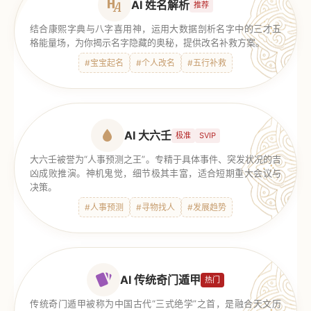
AI 姓名解析
推荐
结合康熙字典与八字喜用神，运用大数据剖析名字中的三才五
格能量场，为你揭示名字隐藏的奥秘，提供改名补救方案。
#宝宝起名
#个人改名
#五行补救
AI 大六壬
极准
SVIP
大六壬被誉为“人事预测之王”。专精于具体事件、突发状况的吉
凶成败推演。神机鬼觉，细节极其丰富，适合短期重大会议与
决策。
#人事预测
#寻物找人
#发展趋势
AI 传统奇门遁甲
热门
传统奇门遁甲被称为中国古代“三式绝学”之首，是融合天文历