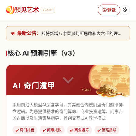
预见艺术
登录
YJART
最新公告：
即将新增八字盲派判断思路和大六壬的理气+取像判断思路。[内侧中，捐赠会员可用]2026/6/30
网站升级完成，升级全模块的算法，限时开放用户注册。2026/6/27
本站已全面接入DeepSeek-v4模型，捐赠会员支持更多功能，推理测算更精准！2026/5/28
核心 AI 预测引擎（v3）
致老用户的一封信，旧站充值会员开放注册截止到8月25日 2026/2/25
AI 奇门遁甲
采用前沿大模型AI深度学习，完美融合传统阴盘奇门遁甲排
盘逻辑。为您提供精准的奇门算命、商业投资运筹、问事吉
凶占断以及生活策略指导，首创交互式AI教学模式。
✔️ 奇门排盘
✔️ 问事成败
✔️ 商业运筹
✔️ 策略指导