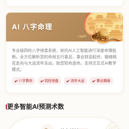
【道家奇门】
【传统奇门】
AI 八字命理
专业级四柱八字排盘系统，依托AI人工智能进行深度命理批
断。全方位解析您的命局五行喜忌、事业财运起伏、姻缘桃
花走向与大运流年吉凶，助您知命造命。支持交互式AI教学
模式。
✔️ 八字算命
✔️ 四柱排盘
✔️ 流年大运
✔️ 事业姻缘
更多智能AI预测术数