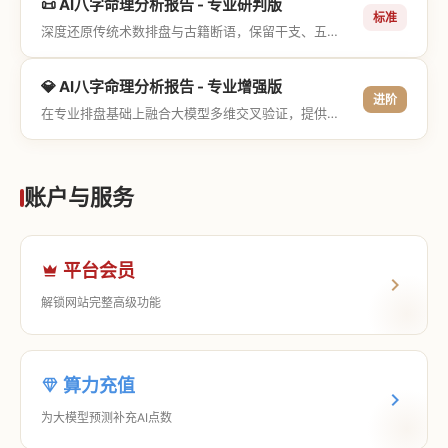
📜 AI八字命理分析报告 - 专业研判版
标准
深度还原传统术数排盘与古籍断语，保留干支、五行与神煞等专业术语，适合追求严谨考证与具备易学基础的用户。
💎 AI八字命理分析报告 - 专业增强版
进阶
在专业排盘基础上融合大模型多维交叉验证，提供更详尽的流年推演、应期运筹、象意深度剖析，以及全方位的运筹决策指导。
账户与服务
平台会员
解锁网站完整高级功能
算力充值
为大模型预测补充AI点数