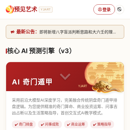
预见艺术
登录
YJART
最新公告：
即将新增八字盲派判断思路和大六壬的理气+取像判断思路。[内侧中，捐赠会员可用]2026/6/30
网站升级完成，升级全模块的算法，限时开放用户注册。2026/6/27
本站已全面接入DeepSeek-v4模型，捐赠会员支持更多功能，推理测算更精准！2026/5/28
核心 AI 预测引擎（v3）
致老用户的一封信，旧站充值会员开放注册截止到8月25日 2026/2/25
AI 奇门遁甲
采用前沿大模型AI深度学习，完美融合传统阴盘奇门遁甲排
盘逻辑。为您提供精准的奇门算命、商业投资运筹、问事吉
凶占断以及生活策略指导，首创交互式AI教学模式。
✔️ 奇门排盘
✔️ 问事成败
✔️ 商业运筹
✔️ 策略指导