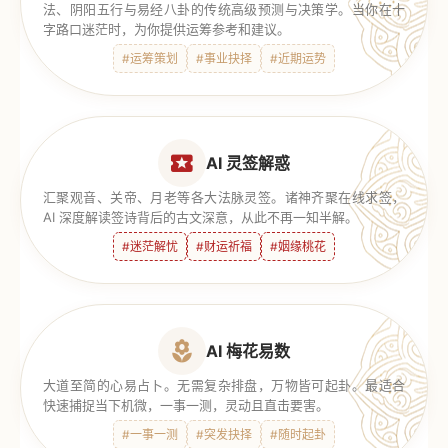
法、阴阳五行与易经八卦的传统高级预测与决策学。当你在十
字路口迷茫时，为你提供运筹参考和建议。
#运筹策划
#事业抉择
#近期运势
AI 灵签解惑
汇聚观音、关帝、月老等各大法脉灵签。诸神齐聚在线求签，
AI 深度解读签诗背后的古文深意，从此不再一知半解。
#迷茫解忧
#财运祈福
#姻缘桃花
AI 梅花易数
大道至简的心易占卜。无需复杂排盘，万物皆可起卦。最适合
快速捕捉当下机微，一事一测，灵动且直击要害。
#一事一测
#突发抉择
#随时起卦