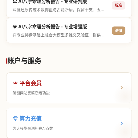
📜 AI八字命理分析报告 - 专业研判版
标准
深度还原传统术数排盘与古籍断语，保留干支、五行与神煞等专业术语，适合追求严谨考证与具备易学基础的用户。
💎 AI八字命理分析报告 - 专业增强版
进阶
在专业排盘基础上融合大模型多维交叉验证，提供更详尽的流年推演、应期运筹、象意深度剖析，以及全方位的运筹决策指导。
账户与服务
平台会员
解锁网站完整高级功能
算力充值
为大模型预测补充AI点数