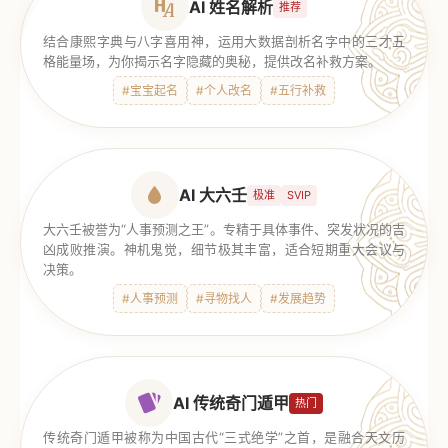
AI 姓名解析
推荐
结合康熙字典与八字喜用神，运用大数据剖析名字中的三才五
格能量场，为你揭示名字隐藏的奥秘，提供改名补救方案。
#宝宝起名
#个人改名
#五行补救
AI 大六壬
极准
SVIP
大六壬被誉为“人事预测之王”。专精于具体事件、突发状况的吉
凶成败推演。神机鬼觉，细节极其丰富，适合短期重大会议与
决策。
#人事预测
#寻物找人
#发展趋势
AI 传统奇门遁甲
热门
传统奇门遁甲被称为中国古代“三式绝学”之首，是融合天文历