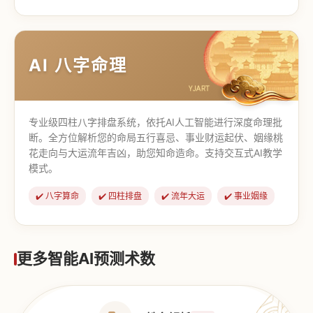
【道家奇门】
【传统奇门】
AI 八字命理
专业级四柱八字排盘系统，依托AI人工智能进行深度命理批
断。全方位解析您的命局五行喜忌、事业财运起伏、姻缘桃
花走向与大运流年吉凶，助您知命造命。支持交互式AI教学
模式。
✔️ 八字算命
✔️ 四柱排盘
✔️ 流年大运
✔️ 事业姻缘
更多智能AI预测术数