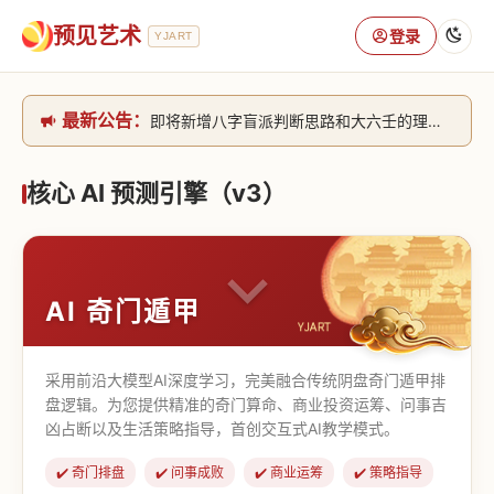
预见艺术
登录
YJART
最新公告：
即将新增八字盲派判断思路和大六壬的理气+取像判断思路。[内侧中，捐赠会员可用]2026/6/30
网站升级完成，升级全模块的算法，限时开放用户注册。2026/6/27
本站已全面接入DeepSeek-v4模型，捐赠会员支持更多功能，推理测算更精准！2026/5/28
核心 AI 预测引擎（v3）
致老用户的一封信，旧站充值会员开放注册截止到8月25日 2026/2/25
AI 奇门遁甲
采用前沿大模型AI深度学习，完美融合传统阴盘奇门遁甲排
盘逻辑。为您提供精准的奇门算命、商业投资运筹、问事吉
凶占断以及生活策略指导，首创交互式AI教学模式。
✔️ 奇门排盘
✔️ 问事成败
✔️ 商业运筹
✔️ 策略指导