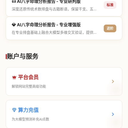
📜 AI八字命理分析报告 - 专业研判版
标准
深度还原传统术数排盘与古籍断语，保留干支、五行与神煞等专业术语，适合追求严谨考证与具备易学基础的用户。
💎 AI八字命理分析报告 - 专业增强版
进阶
在专业排盘基础上融合大模型多维交叉验证，提供更详尽的流年推演、应期运筹、象意深度剖析，以及全方位的运筹决策指导。
账户与服务
平台会员
解锁网站完整高级功能
算力充值
为大模型预测补充AI点数