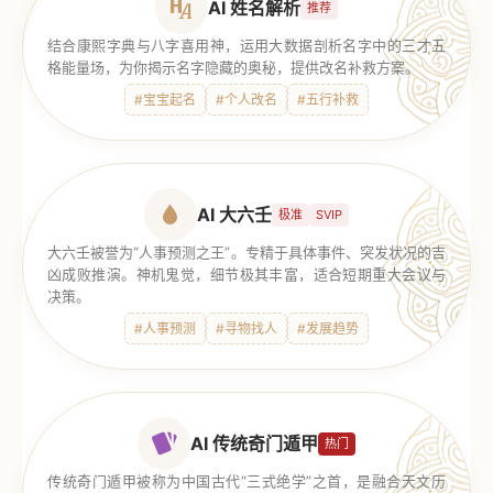
AI 姓名解析
推荐
结合康熙字典与八字喜用神，运用大数据剖析名字中的三才五
格能量场，为你揭示名字隐藏的奥秘，提供改名补救方案。
#宝宝起名
#个人改名
#五行补救
AI 大六壬
极准
SVIP
大六壬被誉为“人事预测之王”。专精于具体事件、突发状况的吉
凶成败推演。神机鬼觉，细节极其丰富，适合短期重大会议与
决策。
#人事预测
#寻物找人
#发展趋势
AI 传统奇门遁甲
热门
传统奇门遁甲被称为中国古代“三式绝学”之首，是融合天文历