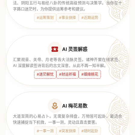
法、阴阳五行与易经八卦的传统高级预测与决策学。当你在十
字路口迷茫时，为你提供运筹参考和建议。
#运筹策划
#事业抉择
#近期运势
AI 灵签解惑
汇聚观音、关帝、月老等各大法脉灵签。诸神齐聚在线求签，
AI 深度解读签诗背后的古文深意，从此不再一知半解。
#迷茫解忧
#财运祈福
#姻缘桃花
AI 梅花易数
大道至简的心易占卜。无需复杂排盘，万物皆可起卦。最适合
快速捕捉当下机微，一事一测，灵动且直击要害。
#一事一测
#突发抉择
#随时起卦