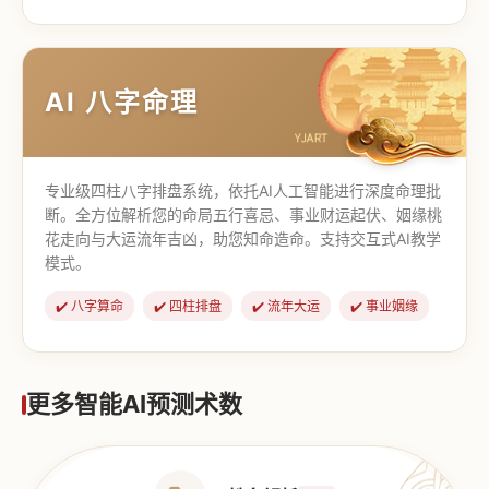
【道家奇门】
【传统奇门】
AI 八字命理
专业级四柱八字排盘系统，依托AI人工智能进行深度命理批
断。全方位解析您的命局五行喜忌、事业财运起伏、姻缘桃
花走向与大运流年吉凶，助您知命造命。支持交互式AI教学
模式。
✔️ 八字算命
✔️ 四柱排盘
✔️ 流年大运
✔️ 事业姻缘
更多智能AI预测术数