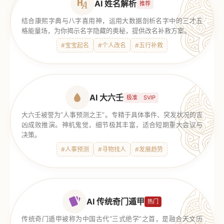
AI 姓名解析
推荐
结合康熙字典与八字喜用神，运用大数据剖析名字中的三才五
格能量场，为你揭示名字隐藏的奥秘，提供改名补救方案。
#宝宝起名
#个人改名
#五行补救
AI 大六壬
极准
SVIP
大六壬被誉为“人事预测之王”。专精于具体事件、突发状况的吉
凶成败推演。神机鬼觉，细节极其丰富，适合短期重大会议与
决策。
#人事预测
#寻物找人
#发展趋势
AI 传统奇门遁甲
热门
传统奇门遁甲被称为中国古代“三式绝学”之首，是融合天文历