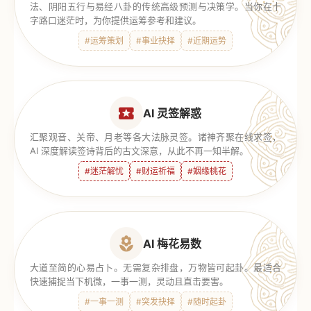
法、阴阳五行与易经八卦的传统高级预测与决策学。当你在十
字路口迷茫时，为你提供运筹参考和建议。
#运筹策划
#事业抉择
#近期运势
AI 灵签解惑
汇聚观音、关帝、月老等各大法脉灵签。诸神齐聚在线求签，
AI 深度解读签诗背后的古文深意，从此不再一知半解。
#迷茫解忧
#财运祈福
#姻缘桃花
AI 梅花易数
大道至简的心易占卜。无需复杂排盘，万物皆可起卦。最适合
快速捕捉当下机微，一事一测，灵动且直击要害。
#一事一测
#突发抉择
#随时起卦