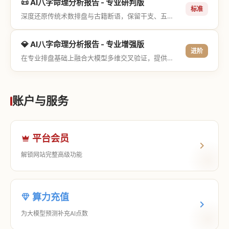
📜 AI八字命理分析报告 - 专业研判版
标准
深度还原传统术数排盘与古籍断语，保留干支、五行与神煞等专业术语，适合追求严谨考证与具备易学基础的用户。
💎 AI八字命理分析报告 - 专业增强版
进阶
在专业排盘基础上融合大模型多维交叉验证，提供更详尽的流年推演、应期运筹、象意深度剖析，以及全方位的运筹决策指导。
账户与服务
平台会员
解锁网站完整高级功能
算力充值
为大模型预测补充AI点数