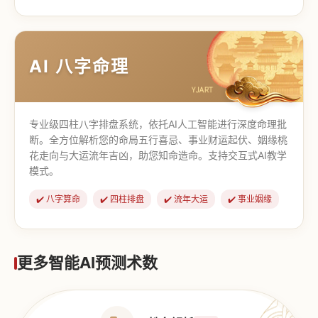
【道家奇门】
【传统奇门】
AI 八字命理
专业级四柱八字排盘系统，依托AI人工智能进行深度命理批
断。全方位解析您的命局五行喜忌、事业财运起伏、姻缘桃
花走向与大运流年吉凶，助您知命造命。支持交互式AI教学
模式。
✔️ 八字算命
✔️ 四柱排盘
✔️ 流年大运
✔️ 事业姻缘
更多智能AI预测术数