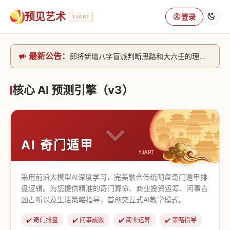
预见艺术
登录
YJART
最新公告：
即将新增八字盲派判断思路和大六壬的理气+取像判断思路。[内侧中，捐赠会员可用]2026/6/30
网站升级完成，升级全模块的算法，限时开放用户注册。2026/6/27
本站已全面接入DeepSeek-v4模型，捐赠会员支持更多功能，推理测算更精准！2026/5/28
核心 AI 预测引擎（v3）
致老用户的一封信，旧站充值会员开放注册截止到8月25日 2026/2/25
AI 奇门遁甲
采用前沿大模型AI深度学习，完美融合传统阴盘奇门遁甲排
盘逻辑。为您提供精准的奇门算命、商业投资运筹、问事吉
凶占断以及生活策略指导，首创交互式AI教学模式。
✔️ 奇门排盘
✔️ 问事成败
✔️ 商业运筹
✔️ 策略指导