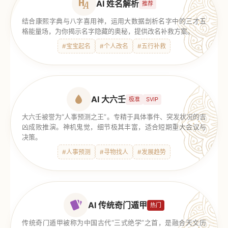
AI 姓名解析
推荐
结合康熙字典与八字喜用神，运用大数据剖析名字中的三才五
格能量场，为你揭示名字隐藏的奥秘，提供改名补救方案。
#宝宝起名
#个人改名
#五行补救
AI 大六壬
极准
SVIP
大六壬被誉为“人事预测之王”。专精于具体事件、突发状况的吉
凶成败推演。神机鬼觉，细节极其丰富，适合短期重大会议与
决策。
#人事预测
#寻物找人
#发展趋势
AI 传统奇门遁甲
热门
传统奇门遁甲被称为中国古代“三式绝学”之首，是融合天文历