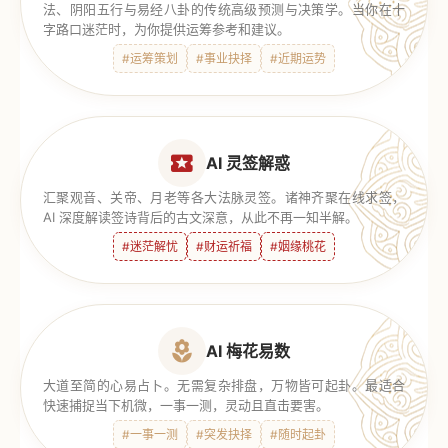
法、阴阳五行与易经八卦的传统高级预测与决策学。当你在十
字路口迷茫时，为你提供运筹参考和建议。
#运筹策划
#事业抉择
#近期运势
AI 灵签解惑
汇聚观音、关帝、月老等各大法脉灵签。诸神齐聚在线求签，
AI 深度解读签诗背后的古文深意，从此不再一知半解。
#迷茫解忧
#财运祈福
#姻缘桃花
AI 梅花易数
大道至简的心易占卜。无需复杂排盘，万物皆可起卦。最适合
快速捕捉当下机微，一事一测，灵动且直击要害。
#一事一测
#突发抉择
#随时起卦