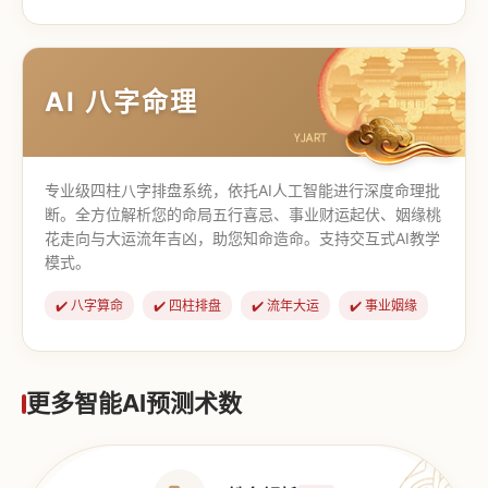
【道家奇门】
【传统奇门】
AI 八字命理
专业级四柱八字排盘系统，依托AI人工智能进行深度命理批
断。全方位解析您的命局五行喜忌、事业财运起伏、姻缘桃
花走向与大运流年吉凶，助您知命造命。支持交互式AI教学
模式。
✔️ 八字算命
✔️ 四柱排盘
✔️ 流年大运
✔️ 事业姻缘
更多智能AI预测术数