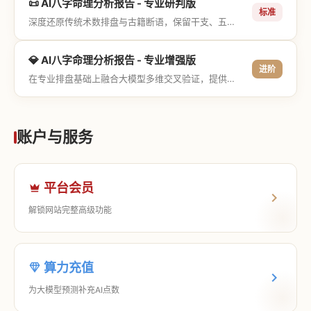
📜 AI八字命理分析报告 - 专业研判版
标准
深度还原传统术数排盘与古籍断语，保留干支、五行与神煞等专业术语，适合追求严谨考证与具备易学基础的用户。
💎 AI八字命理分析报告 - 专业增强版
进阶
在专业排盘基础上融合大模型多维交叉验证，提供更详尽的流年推演、应期运筹、象意深度剖析，以及全方位的运筹决策指导。
账户与服务
平台会员
解锁网站完整高级功能
算力充值
为大模型预测补充AI点数