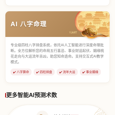
【道家奇门】
【传统奇门】
AI 八字命理
专业级四柱八字排盘系统，依托AI人工智能进行深度命理批
断。全方位解析您的命局五行喜忌、事业财运起伏、姻缘桃
花走向与大运流年吉凶，助您知命造命。支持交互式AI教学
模式。
✔️ 八字算命
✔️ 四柱排盘
✔️ 流年大运
✔️ 事业姻缘
更多智能AI预测术数