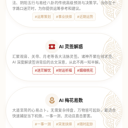
法、阴阳五行与易经八卦的传统高级预测与决策学。当你在十
字路口迷茫时，为你提供运筹参考和建议。
#运筹策划
#事业抉择
#近期运势
AI 灵签解惑
汇聚观音、关帝、月老等各大法脉灵签。诸神齐聚在线求签，
AI 深度解读签诗背后的古文深意，从此不再一知半解。
#迷茫解忧
#财运祈福
#姻缘桃花
AI 梅花易数
大道至简的心易占卜。无需复杂排盘，万物皆可起卦。最适合
快速捕捉当下机微，一事一测，灵动且直击要害。
#一事一测
#突发抉择
#随时起卦