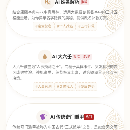
AI 姓名解析
推荐
结合康熙字典与八字喜用神，运用大数据剖析名字中的三才五
格能量场，为你揭示名字隐藏的奥秘，提供改名补救方案。
#宝宝起名
#个人改名
#五行补救
AI 大六壬
极准
SVIP
大六壬被誉为“人事预测之王”。专精于具体事件、突发状况的吉
凶成败推演。神机鬼觉，细节极其丰富，适合短期重大会议与
决策。
#人事预测
#寻物找人
#发展趋势
AI 传统奇门遁甲
热门
传统奇门遁甲被称为中国古代“三式绝学”之首，是融合天文历