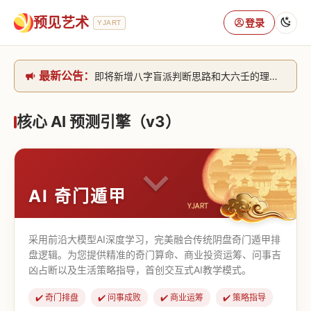
预见艺术
登录
YJART
最新公告：
即将新增八字盲派判断思路和大六壬的理气+取像判断思路。[内侧中，捐赠会员可用]2026/6/30
网站升级完成，升级全模块的算法，限时开放用户注册。2026/6/27
本站已全面接入DeepSeek-v4模型，捐赠会员支持更多功能，推理测算更精准！2026/5/28
核心 AI 预测引擎（v3）
致老用户的一封信，旧站充值会员开放注册截止到8月25日 2026/2/25
AI 奇门遁甲
采用前沿大模型AI深度学习，完美融合传统阴盘奇门遁甲排
盘逻辑。为您提供精准的奇门算命、商业投资运筹、问事吉
凶占断以及生活策略指导，首创交互式AI教学模式。
✔️ 奇门排盘
✔️ 问事成败
✔️ 商业运筹
✔️ 策略指导