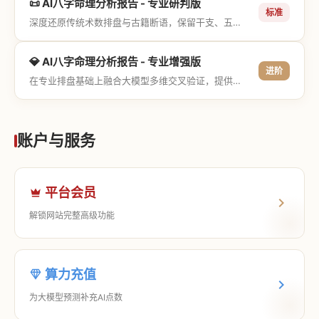
📜 AI八字命理分析报告 - 专业研判版
标准
深度还原传统术数排盘与古籍断语，保留干支、五行与神煞等专业术语，适合追求严谨考证与具备易学基础的用户。
💎 AI八字命理分析报告 - 专业增强版
进阶
在专业排盘基础上融合大模型多维交叉验证，提供更详尽的流年推演、应期运筹、象意深度剖析，以及全方位的运筹决策指导。
账户与服务
平台会员
解锁网站完整高级功能
算力充值
为大模型预测补充AI点数