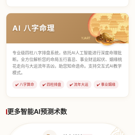
【道家奇门】
【传统奇门】
AI 八字命理
专业级四柱八字排盘系统，依托AI人工智能进行深度命理批
断。全方位解析您的命局五行喜忌、事业财运起伏、姻缘桃
花走向与大运流年吉凶，助您知命造命。支持交互式AI教学
模式。
✔️ 八字算命
✔️ 四柱排盘
✔️ 流年大运
✔️ 事业姻缘
更多智能AI预测术数