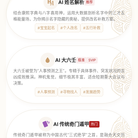
AI 姓名解析
推荐
结合康熙字典与八字喜用神，运用大数据剖析名字中的三才五
格能量场，为你揭示名字隐藏的奥秘，提供改名补救方案。
#宝宝起名
#个人改名
#五行补救
AI 大六壬
极准
SVIP
大六壬被誉为“人事预测之王”。专精于具体事件、突发状况的吉
凶成败推演。神机鬼觉，细节极其丰富，适合短期重大会议与
决策。
#人事预测
#寻物找人
#发展趋势
AI 传统奇门遁甲
热门
传统奇门遁甲被称为中国古代“三式绝学”之首，是融合天文历