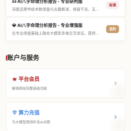
📜 AI八字命理分析报告 - 专业研判版
标准
深度还原传统术数排盘与古籍断语，保留干支、五行与神煞等专业术语，适合追求严谨考证与具备易学基础的用户。
💎 AI八字命理分析报告 - 专业增强版
进阶
在专业排盘基础上融合大模型多维交叉验证，提供更详尽的流年推演、应期运筹、象意深度剖析，以及全方位的运筹决策指导。
账户与服务
平台会员
解锁网站完整高级功能
算力充值
为大模型预测补充AI点数