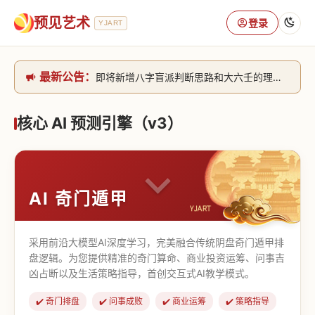
预见艺术
登录
YJART
最新公告：
即将新增八字盲派判断思路和大六壬的理气+取像判断思路。[内侧中，捐赠会员可用]2026/6/30
网站升级完成，升级全模块的算法，限时开放用户注册。2026/6/27
本站已全面接入DeepSeek-v4模型，捐赠会员支持更多功能，推理测算更精准！2026/5/28
核心 AI 预测引擎（v3）
致老用户的一封信，旧站充值会员开放注册截止到8月25日 2026/2/25
AI 奇门遁甲
采用前沿大模型AI深度学习，完美融合传统阴盘奇门遁甲排
盘逻辑。为您提供精准的奇门算命、商业投资运筹、问事吉
凶占断以及生活策略指导，首创交互式AI教学模式。
✔️ 奇门排盘
✔️ 问事成败
✔️ 商业运筹
✔️ 策略指导