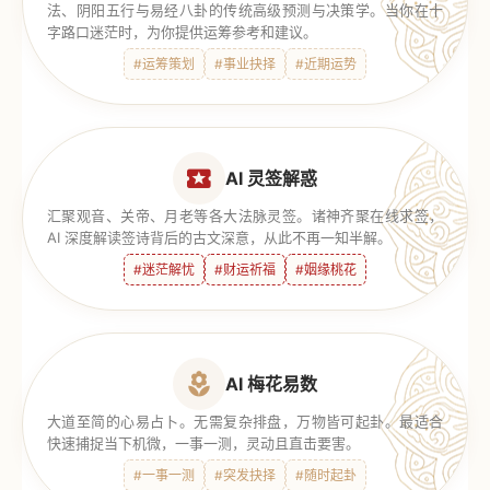
法、阴阳五行与易经八卦的传统高级预测与决策学。当你在十
字路口迷茫时，为你提供运筹参考和建议。
#运筹策划
#事业抉择
#近期运势
AI 灵签解惑
汇聚观音、关帝、月老等各大法脉灵签。诸神齐聚在线求签，
AI 深度解读签诗背后的古文深意，从此不再一知半解。
#迷茫解忧
#财运祈福
#姻缘桃花
AI 梅花易数
大道至简的心易占卜。无需复杂排盘，万物皆可起卦。最适合
快速捕捉当下机微，一事一测，灵动且直击要害。
#一事一测
#突发抉择
#随时起卦