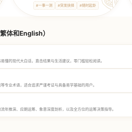
#一事一测
#突发抉择
#随时起卦
体和English）
俗易懂的现代大白话，直击结果与生活建议，零门槛轻松阅读。
煞等专业术语，适合追求严谨考证与具备易学基础的用户。
的流年推演、应期运筹、象意深度剖析，以及全方位的运筹决策指导。