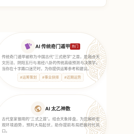
AI 传统奇门遁甲
热门
传统奇门遁甲被称为中国古代“三式绝学”之首，是融合天
文历法、阴阳五行与易经八卦的传统高级预测与决策学。
当你在十字路口迷茫时，为你提供运筹参考和建议。
#运筹策划
#事业抉择
#近期运势
AI 太乙神数
古代皇家御用的“三式之首”。结合天象排盘，为您解析宏
观环境趋势，预判大局起伏，助你提前布局把握时代风
口。