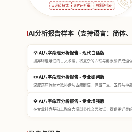
#迷茫解忧
#财运祈福
#姻缘桃花
AI分析报告样本（支持语言：简体、繁
💡 AI八字命理分析报告 - 现代白话版
摒弃晦涩难懂的古文术语，将复杂的命理与卦象翻译成通
📜 AI八字命理分析报告 - 专业研判版
深度还原传统术数排盘与古籍断语，保留干支、五行与神
💎 AI八字命理分析报告 - 专业增强版
在专业排盘基础上融合大模型多维交叉验证，提供更详尽