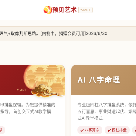
预见艺术
YJART
+取像判断思路。[内侧中，捐赠会员可用]2026/6/30
放用户注册。2026/6/27
，捐赠会员支持更多功能，推理测算更精准！2026/5/28
止到8月25日 2026/2/25
AI 八字命理
遁甲排盘逻辑。为您提供精准的
专业级四柱八字排盘系统，依托
指导，首创交互式AI教学模
五行喜忌、事业财运起伏、姻
式AI教学模式。
导
✔️ 八字算命
✔️ 四柱排盘