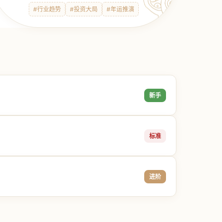
#行业趋势
#投资大局
#年运推演
新手
标准
进阶