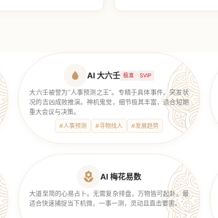
【传统奇门】
AI 大六壬
极准
SVIP
大六壬被誉为“人事预测之王”。专精于具体事件、突发状
况的吉凶成败推演。神机鬼觉，细节极其丰富，适合短期
重大会议与决策。
#人事预测
#寻物找人
#发展趋势
AI 梅花易数
大道至简的心易占卜。无需复杂排盘，万物皆可起卦。最
适合快速捕捉当下机微，一事一测，灵动且直击要害。