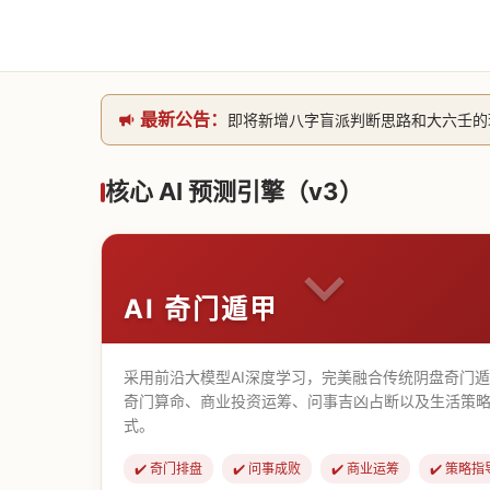
即将新增八字盲派判断思路和大六壬的理气
最新公告：
网站升级完成，升级全模块的算法，限时开
本站已全面接入DeepSeek-v4模型
核心 AI 预测引擎（v3）
致老用户的一封信，旧站充值会员开放注册截
AI 奇门遁甲
采用前沿大模型AI深度学习，完美融合传统阴盘奇门
奇门算命、商业投资运筹、问事吉凶占断以及生活策略
式。
✔️ 奇门排盘
✔️ 问事成败
✔️ 商业运筹
✔️ 策略指