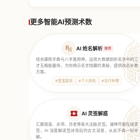
【道家奇门】
更多智能AI预测术数
AI 姓名解析
推荐
结合康熙字典与八字喜用神，运用大数据剖析名字中的三
才五格能量场，为你揭示名字隐藏的奥秘，提供改名补救
方案。
#宝宝起名
#个人改名
#五行补救
AI 灵签解惑
汇聚观音、关帝、月老等各大法脉灵签。诸神齐聚在线求
签，AI 深度解读签诗背后的古文深意，从此不再一知半
解。