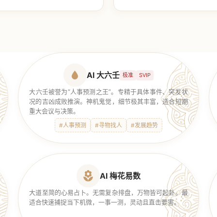
【传统奇门】
AI 大六壬
极准
SVIP
大六壬被誉为“人事预测之王”。专精于具体事件、突发状
况的吉凶成败推演。神机鬼觉，细节极其丰富，适合短期
重大会议与决策。
#人事预测
#寻物找人
#发展趋势
AI 梅花易数
大道至简的心易占卜。无需复杂排盘，万物皆可起卦。最
适合快速捕捉当下机微，一事一测，灵动且直击要害。