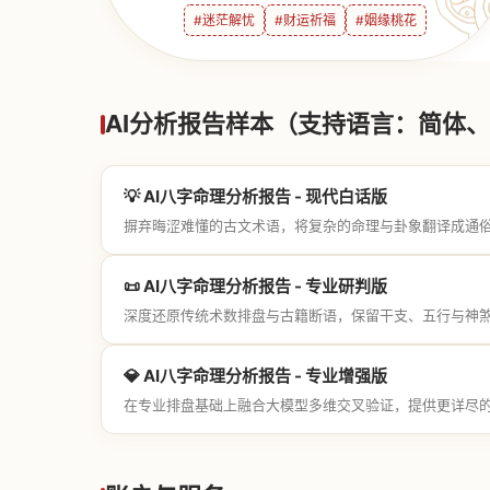
#迷茫解忧
#财运祈福
#姻缘桃花
AI分析报告样本（支持语言：简体、繁
💡 AI八字命理分析报告 - 现代白话版
摒弃晦涩难懂的古文术语，将复杂的命理与卦象翻译成通
📜 AI八字命理分析报告 - 专业研判版
深度还原传统术数排盘与古籍断语，保留干支、五行与神
💎 AI八字命理分析报告 - 专业增强版
在专业排盘基础上融合大模型多维交叉验证，提供更详尽