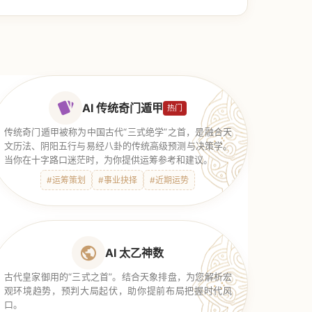
AI 传统奇门遁甲
热门
传统奇门遁甲被称为中国古代“三式绝学”之首，是融合天
文历法、阴阳五行与易经八卦的传统高级预测与决策学。
当你在十字路口迷茫时，为你提供运筹参考和建议。
#运筹策划
#事业抉择
#近期运势
AI 太乙神数
古代皇家御用的“三式之首”。结合天象排盘，为您解析宏
观环境趋势，预判大局起伏，助你提前布局把握时代风
口。