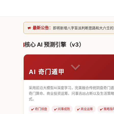
最新公告：
即将新增八字盲派判断思路和大六壬的理气
网站升级完成，升级全模块的算法，限时开
本站已全面接入DeepSeek-v4模型
核心 AI 预测引擎（v3）
致老用户的一封信，旧站充值会员开放注册截
AI 奇门遁甲
采用前沿大模型AI深度学习，完美融合传统阴盘奇门
奇门算命、商业投资运筹、问事吉凶占断以及生活策略
式。
✔️ 奇门排盘
✔️ 问事成败
✔️ 商业运筹
✔️ 策略指