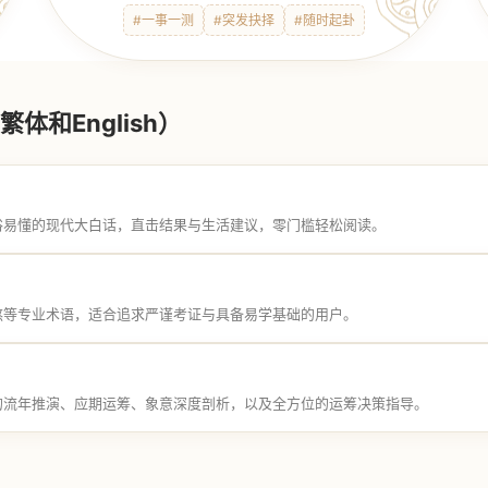
#一事一测
#突发抉择
#随时起卦
体和English）
俗易懂的现代大白话，直击结果与生活建议，零门槛轻松阅读。
煞等专业术语，适合追求严谨考证与具备易学基础的用户。
的流年推演、应期运筹、象意深度剖析，以及全方位的运筹决策指导。