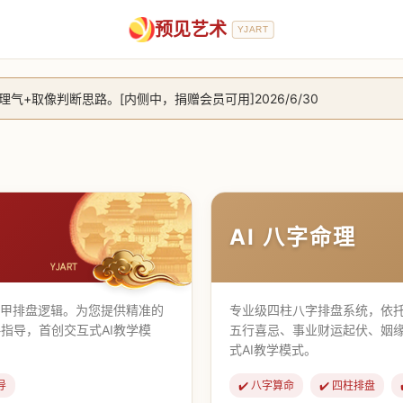
预见艺术
YJART
+取像判断思路。[内侧中，捐赠会员可用]2026/6/30
放用户注册。2026/6/27
，捐赠会员支持更多功能，推理测算更精准！2026/5/28
止到8月25日 2026/2/25
AI 八字命理
遁甲排盘逻辑。为您提供精准的
专业级四柱八字排盘系统，依托
指导，首创交互式AI教学模
五行喜忌、事业财运起伏、姻
式AI教学模式。
导
✔️ 八字算命
✔️ 四柱排盘