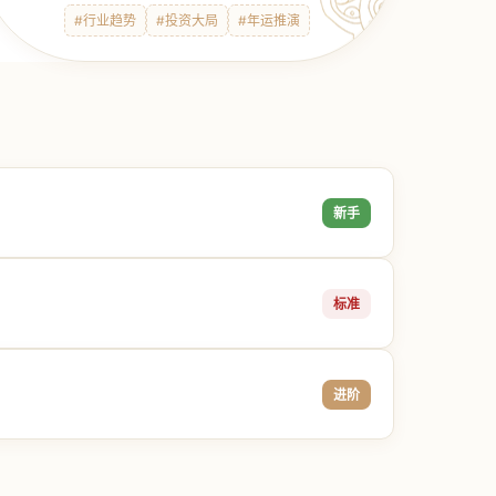
#行业趋势
#投资大局
#年运推演
新手
标准
进阶