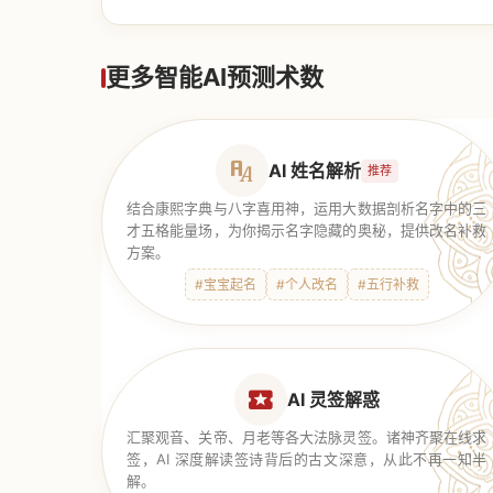
【道家奇门】
更多智能AI预测术数
AI 姓名解析
推荐
结合康熙字典与八字喜用神，运用大数据剖析名字中的三
才五格能量场，为你揭示名字隐藏的奥秘，提供改名补救
方案。
#宝宝起名
#个人改名
#五行补救
AI 灵签解惑
汇聚观音、关帝、月老等各大法脉灵签。诸神齐聚在线求
签，AI 深度解读签诗背后的古文深意，从此不再一知半
解。