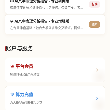
📜 AI八字命理分析报告 - 专业研判版
标准
深度还原传统术数排盘与古籍断语，保留干支、五行与神煞等专业术语，适合追求严谨考证与具备易学基础的用户。
💎 AI八字命理分析报告 - 专业增强版
进阶
在专业排盘基础上融合大模型多维交叉验证，提供更详尽的流年推演、应期运筹、象意深度剖析，以及全方位的运筹决策指导。
账户与服务
平台会员
解锁网站完整高级功能
算力充值
为大模型预测补充AI点数