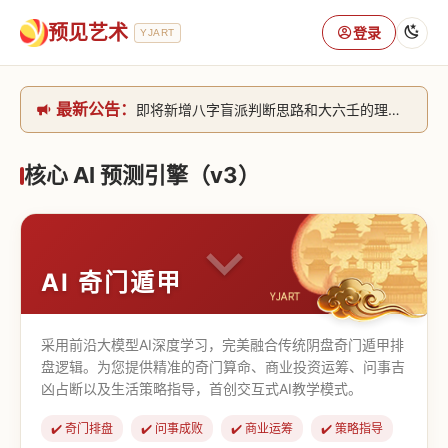
预见艺术
登录
YJART
最新公告：
即将新增八字盲派判断思路和大六壬的理气+取像判断思路。[内侧中，捐赠会员可用]2026/6/30
网站升级完成，升级全模块的算法，限时开放用户注册。2026/6/27
本站已全面接入DeepSeek-v4模型，捐赠会员支持更多功能，推理测算更精准！2026/5/28
核心 AI 预测引擎（v3）
致老用户的一封信，旧站充值会员开放注册截止到8月25日 2026/2/25
AI 奇门遁甲
采用前沿大模型AI深度学习，完美融合传统阴盘奇门遁甲排
盘逻辑。为您提供精准的奇门算命、商业投资运筹、问事吉
凶占断以及生活策略指导，首创交互式AI教学模式。
✔️ 奇门排盘
✔️ 问事成败
✔️ 商业运筹
✔️ 策略指导