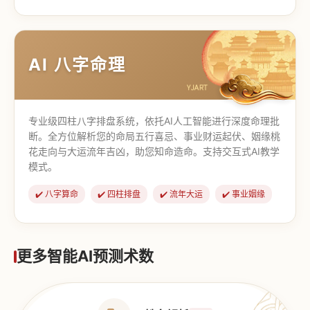
【道家奇门】
【传统奇门】
AI 八字命理
专业级四柱八字排盘系统，依托AI人工智能进行深度命理批
断。全方位解析您的命局五行喜忌、事业财运起伏、姻缘桃
花走向与大运流年吉凶，助您知命造命。支持交互式AI教学
模式。
✔️ 八字算命
✔️ 四柱排盘
✔️ 流年大运
✔️ 事业姻缘
更多智能AI预测术数