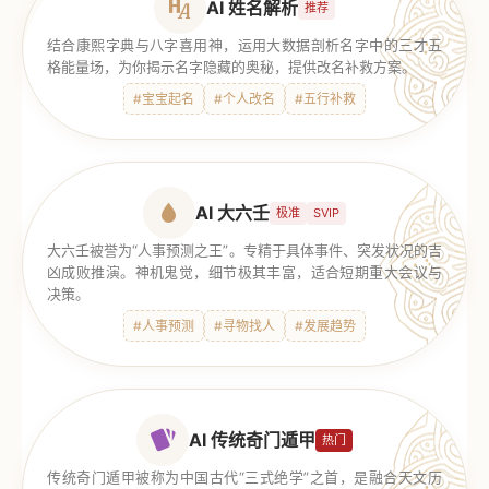
AI 姓名解析
推荐
结合康熙字典与八字喜用神，运用大数据剖析名字中的三才五
格能量场，为你揭示名字隐藏的奥秘，提供改名补救方案。
#宝宝起名
#个人改名
#五行补救
AI 大六壬
极准
SVIP
大六壬被誉为“人事预测之王”。专精于具体事件、突发状况的吉
凶成败推演。神机鬼觉，细节极其丰富，适合短期重大会议与
决策。
#人事预测
#寻物找人
#发展趋势
AI 传统奇门遁甲
热门
传统奇门遁甲被称为中国古代“三式绝学”之首，是融合天文历