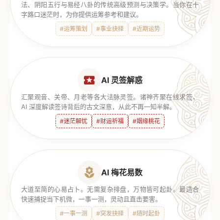
法、阴阳五行与易经八卦的传统高级预测与决策学。当你在十
字路口迷茫时，为你提供运筹参考和建议。
#运筹策划
#事业抉择
#近期运势
AI 灵签解惑
汇聚观音、关帝、月老等各大法脉灵签。诸神齐聚在线求签，
AI 深度解读签诗背后的古文深意，从此不再一知半解。
#迷茫解忧
#财运祈福
#姻缘桃花
AI 梅花易数
大道至简的心易占卜。无需复杂排盘，万物皆可起卦。最适合
快速捕捉当下机微，一事一测，灵动且直击要害。
#一事一测
#突发抉择
#随时起卦